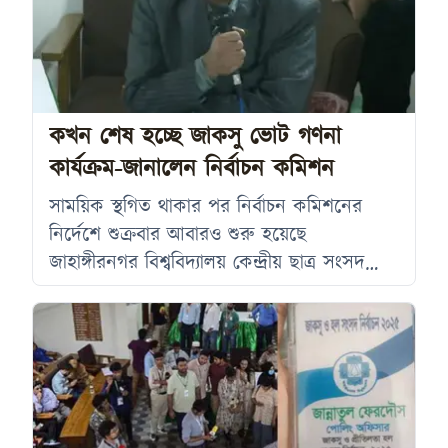
অধ্যাপক ড. মোহাম্মদ তৌফিক আলমও আহত
হন। তবে বিশ্ববিদ্যালয়ের প্রক্টরিয়াল বডির উপস্থিতি
সীমিত ছিল, মাত্র একজন সহকারী প্রক্টর
ঘটনাস্থলে ছিলেন। শিক্ষার্থীরা প্রক্টরিয়াল বডির
উদাসীনতাকে এ সংঘর্ষের জন্য
কখন শেষ হচ্ছে জাকসু ভোট গণনা
কার্যক্রম-জানালেন নির্বাচন কমিশন
সাময়িক স্থগিত থাকার পর নির্বাচন কমিশনের
নির্দেশে শুক্রবার আবারও শুরু হয়েছে
জাহাঙ্গীরনগর বিশ্ববিদ্যালয় কেন্দ্রীয় ছাত্র সংসদ
(জাকসু) নির্বাচনের ভোট গণনা। প্রধান নির্বাচন
কমিশনার অধ্যাপক ড. মনিরুজ্জামান জানিয়েছেন,
টেবিল ও জনবল বাড়িয়ে আজই ভোট গণনা শেষ
করার লক্ষ্য নেওয়া হয়েছে। এর আগে ওএমআর
স্ক্যানার ব্যবহার না করে হাতে গণনার কারণে
শিক্ষকরা আপত্তি জানিয়ে ভোট গণনা সাময়িক