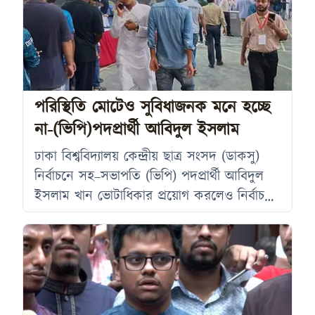
দুপুর দেড়টার দিকে তিনি হঠাৎ অসুস্থ হয়ে পড়লে
সহকর্মীরা তাকে উদ্ধার করে ঢাকা মেডিকেল
কলেজ (ঢামেক) হাসপাতালের জরুরি বিভাগে
নিয়ে যান। কর্তব্যরত চিকিৎসক তাকে মৃত ঘোষণা
করেন। সহকর্মীরা জানান, তরিকুল শিবলী লাইভে
পরিস্থিতি মোটেও সুবিধাজনক মনে হচ্ছে
না-(ভিপি)পদপ্রার্থী আবিদুল ইসলাম
ঢাকা বিশ্ববিদ্যালয় কেন্দ্রীয় ছাত্র সংসদ (ডাকসু)
নির্বাচনে সহ–সভাপতি (ভিপি) পদপ্রার্থী আবিদুল
ইসলাম খান ভোটাধিকার প্রয়োগ করলেও নির্বাচন
পরিস্থিতি নিয়ে উদ্বেগ প্রকাশ করেছেন। তিনি
বলেন, ভোটাধিকার প্রয়োগ করেছি মাত্রই, কিন্তু
পরিস্থিতি মোটেও সুবিধাজনক মনে হচ্ছে না।
মঙ্গলবার দুপুরে ভোটদান শেষে সাংবাদিকদের সঙ্গে
আলাপকালে আবিদুল ইসলাম অভিযোগ করেন,
ডাকসু নির্বাচনে অংশ নেওয়ার আকাঙ্ক্ষাকে ব্যাহত