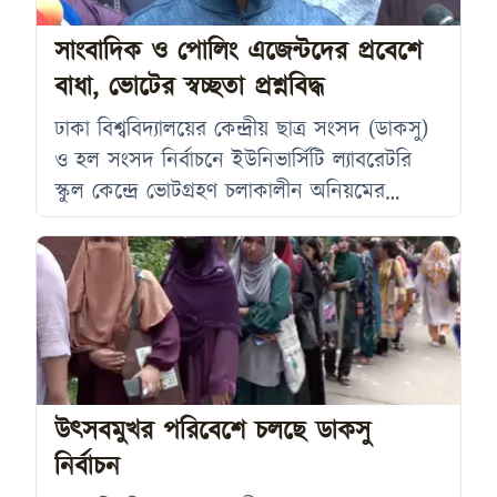
করা হয়েছে। তার দাবি, গণতন্ত্র, মানবাধিকার ও
সাংবাদিক ও পোলিং এজেন্টদের প্রবেশে
বাকস্বাধীনতাকে দমন
বাধা, ভোটের স্বচ্ছতা প্রশ্নবিদ্ধ
ঢাকা বিশ্ববিদ্যালয়ের কেন্দ্রীয় ছাত্র সংসদ (ডাকসু)
ও হল সংসদ নির্বাচনে ইউনিভার্সিটি ল্যাবরেটরি
স্কুল কেন্দ্রে ভোটগ্রহণ চলাকালীন অনিয়মের
অভিযোগ উঠেছে। জিএস পদপ্রার্থী এস এম
ফরহাদ মঙ্গলবার (৯ সেপ্টেম্বর) সাংবাদিকদের
জানান, কেন্দ্রে পোলিং এজেন্ট, সাংবাদিক ও
মানবাধিকার সংস্থার প্রতিনিধিদের প্রবেশ নিষেধ
করা হচ্ছে। তিনি উদ্বেগ প্রকাশ করেন যে, এ
পরিস্থিতিতে ভোট সুষ্ঠু হওয়া কঠিন হবে। এস এম
ফরহাদ আরও বলেন, ভোটকেন্দ্রের ১শ মিটারের
উৎসবমুখর পরিবেশে চলছে ডাকসু
নির্বাচন