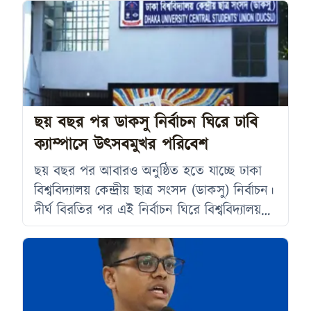
আলোচনার কেন্দ্রে রয়েছেন বিশ্ব ইনসানিয়াত বিপ্লব
স্টুডেন্ট ফ্রন্ট সমর্থিত প্রার্থী তাহমিনা আক্তার।
তাহমিনার নির্বাচনী ইশতিহারে শিক্ষার্থীদের জন্য
বেশ কিছু গুরুত্বপূর্ণ বিষয় স্থান পেয়েছে। তিনি তার
সাত দফা কর্মসূচিতে দলীয় আধিপত্যমুক্ত ক্যাম্পাস
গড়ার অঙ্গীকার করেছেন। পাশাপাশি
ছয় বছর পর ডাকসু নির্বাচন ঘিরে ঢাবি
ক্যাম্পাসে উৎসবমুখর পরিবেশ
ছয় বছর পর আবারও অনুষ্ঠিত হতে যাচ্ছে ঢাকা
বিশ্ববিদ্যালয় কেন্দ্রীয় ছাত্র সংসদ (ডাকসু) নির্বাচন।
দীর্ঘ বিরতির পর এই নির্বাচন ঘিরে বিশ্ববিদ্যালয়
ক্যাম্পাসে সৃষ্টি হয়েছে উৎসবমুখর পরিবেশ।
সোমবার ছিল প্রচারণার শেষ দিন, এখন শিক্ষার্থীরা
অপেক্ষায় আছেন আগামীকাল মঙ্গলবারের
ভোটগ্রহণের জন্য। নির্বাচন কমিশনের তথ্য
অনুযায়ী, সকাল ৮টা থেকে বিকেল ৪টা পর্যন্ত ৮টি