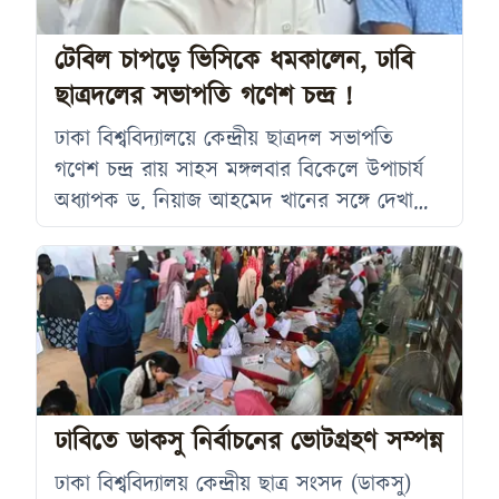
ভাবেননি। নির্বাচনের আগের রাতে খালেদ
মুহিউদ্দিন তাকে জিজ্ঞেস করেছিলেন পাঁচ বছর পর
টেবিল চাপড়ে ভিসিকে ধমকালেন, ঢাবি
ছাত্রদলের সভাপতি গণেশ চন্দ্র !
ঢাকা বিশ্ববিদ্যালয়ে কেন্দ্রীয় ছাত্রদল সভাপতি
গণেশ চন্দ্র রায় সাহস মঙ্গলবার বিকেলে উপাচার্য
অধ্যাপক ড. নিয়াজ আহমেদ খানের সঙ্গে দেখা
করতে আসেন। এ সময় বিশ্ববিদ্যালয় প্রশাসনের
কর্মপদ্ধতি ও চলমান ডাকসু নির্বাচনের পরিস্থিতি
নিয়ে তিনি ক্ষুব্ধ ভঙ্গিতে কথা বলেন। উপস্থিত
বিএনপিপন্থি শিক্ষকদের সামনে টেবিল চাপড়ে
ভিসিকে ধমক দেন এবং নানা বিষয়ে সমালোচনা
করেন। ঘটনার সময় কেন্দ্রীয় ছাত্রদলের সভাপতি
রাকিবুল ইসলাম ও সাধারণ সম্পাদক
ঢাবিতে ডাকসু নির্বাচনের ভোটগ্রহণ সম্পন্ন
ঢাকা বিশ্ববিদ্যালয় কেন্দ্রীয় ছাত্র সংসদ (ডাকসু)