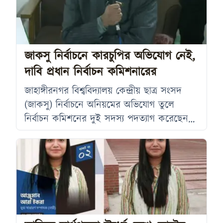
দিকে চোখ রেখেছেন। গত বৃহস্পতিবার সকাল
৯টা থেকে বিকেল ৫টা পর্যন্ত বিশ্ববিদ্যালয়ের ২১টি
আবাসিক হলে ভোটগ্রহণ অনুষ্ঠিত হয়। ভোট শেষ
হওয়ার পর প্রতিটি হল থেকে
জাকসু নির্বাচনে কারচুপির অভিযোগ নেই,
দাবি প্রধান নির্বাচন কমিশনারের
জাহাঙ্গীরনগর বিশ্ববিদ্যালয় কেন্দ্রীয় ছাত্র সংসদ
(জাকসু) নির্বাচনে অনিয়মের অভিযোগ তুলে
নির্বাচন কমিশনের দুই সদস্য পদত্যাগ করেছেন।
শুক্রবার প্রথমে পদত্যাগ করেন ফার্মেসি বিভাগের
অধ্যাপক মাফরুহি সাত্তার। তিনি জাবির
জাতীয়তাবাদী শিক্ষক ফোরামের সভাপতি। এরপর
শনিবার পদত্যাগ করেন নৃবিজ্ঞান বিভাগের শিক্ষক
এবং বঙ্গবন্ধু শিক্ষক পরিষদের সমাজবিজ্ঞান
অনুষদের আহ্বায়ক কমিটির প্রতিনিধি অধ্যাপক
রেজওয়ানা করিম স্নিগ্ধা। দুই দিনের ব্যবধানে