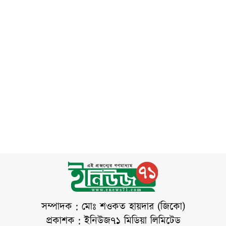
শিক্ষার্থীরা শহীদ ও আহতদের অবমাননাকর
বক্তব্যের প্রতিবাদে ফজলুর রহমানের কুশপুত্তলিকা
দাহ করেন। উল্লেখ্য, আগে জুলাই-আগস্ট
গণঅভ্যুত্থান নিয়ে কুরুচিপূর্ণ ও বিভ্রান্তিকর বক্তব্য
দেওয়ায় বিএনপি ফজলুর রহমানকে
সম্পাদক : মোঃ শওকত হায়দার (জিকো)
প্রকাশক : ইনিউজ৭১ মিডিয়া লিমিটেড