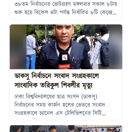
৩৮তম নির্বাচনের ভোটগ্রহণ মঙ্গলবার সকাল ৮টায়
শুরু হয়ে বিকেল ৪টা পর্যন্ত নির্ধারিত ৮টি কেন্দ্রে
সম্পন্ন হয়েছে। ভোটগ্রহণে বিশ্ববিদ্যালয়ের
শিক্ষার্থীরা ব্যাপক অংশগ্রহণ দেখিয়েছেন। এই
নির্বাচনে ডাকসুর ২৮টি পদে প্রতিদ্বন্দ্বিতা করছেন
৪৭১ জন প্রার্থী। এছাড়া ১৮টি হলে ২৩৪টি পদের
বিপরীতে প্রতিদ্বন্দ্বিতা করছেন ১ হাজার ৩৫ জন
প্রার্থী। প্রতিদ্বন্দ্বীদের সংখ্যার দিক থেকে এবারের
ডাকসু নির্বাচন গত কয়েক বছরের
ডাকসু নির্বাচনে সংবাদ সংগ্রহকালে
সাংবাদিক তরিকুল শিবলীর মৃত্যু
ঢাকা বিশ্ববিদ্যালয়ের ছাত্র সংসদ (ডাকসু)
নির্বাচনের সময় কার্জন হলের ভেতরে সংবাদ
সংগ্রহকালে চ্যানেল এস টেলিভিশনের সিটি
রিপোর্টার তরিকুল শিবলী (৪০) অচেতন হয়ে
পড়েন এবং পরবর্তীতে তার মৃত্যু হয়। মঙ্গলবার