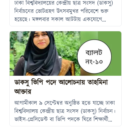
ঢাকা বিশ্ববিদ্যালয়ের কেন্দ্রীয় ছাত্র সংসদ (ডাকসু)
নির্বাচনের ভোটগ্রহণ উৎসবমুখর পরিবেশে শুরু
হয়েছে। মঙ্গলবার সকাল আটটায় একযোগে
ক্যাম্পাসের আটটি কেন্দ্রে ভোটগ্রহণ শুরু হয়, যা
বিরতিহীনভাবে চলবে বিকেল চারটা পর্যন্ত।
দীর্ঘদিন পর অনুষ্ঠিত এই নির্বাচনে শিক্ষার্থীদের
মাঝে ব্যাপক উচ্ছ্বাস ও উদ্দীপনা লক্ষ্য করা যাচ্ছে।
সকাল থেকেই প্রতিটি কেন্দ্রে দীর্ঘ লাইন দেখা
যায়। বিশেষ করে টিএসসিকেন্দ্রের ভোটারদের
লাইন এতটাই দীর্ঘ হয়েছে যে তা টিএসসির
ডাকসু ভিপি পদে আলোচনায় তাহমিনা
আক্তার
আগামীকাল ৯ সেপ্টেম্বর অনুষ্ঠিত হতে যাচ্ছে ঢাকা
বিশ্ববিদ্যালয় কেন্দ্রীয় ছাত্র সংসদ (ডাকসু) নির্বাচন।
ভাইস-প্রেসিডেন্ট বা ভিপি পদকে ঘিরে শিক্ষার্থীদের
মধ্যে বেশ আগ্রহ তৈরি হয়েছে। এ পদের