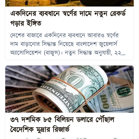
একদিনের ব্যবধানে স্বর্ণের দামে নতুন রেকর্ড
গড়ার ইঙ্গিত
দেশের বাজারে একদিনের ব্যবধানে আবারও স্বর্ণের
দাম বাড়ানোর সিদ্ধান্ত নিয়েছে বাংলাদেশ জুয়েলার্স
অ্যাসোসিয়েশন (বাজুস)। নতুন সিদ্ধান্ত অনুযায়ী, ২২
ক্যারেটের প্রতি ভরি (১১ দশমিক ৬৬৪ গ্রাম) স্বর্ণের
দাম ২ হাজার ২১৬ টাকা বাড়িয়ে ২ লাখ ২৪ হাজার
১৮২ টাকা নির্ধারণ করা হয়েছে। শুক্রবার সকালে
বাজুসের মূল্য নির্ধারণ ও মূল্য পর্যবেক্ষণ বিষয়ক স্থায়ী
কমিটির সভায় এ সিদ্ধান্ত নেওয়া হয়। পরে এক
বিজ্ঞপ্তিতে জানানো
৩৭ দশমিক ৮৫ বিলিয়ন ডলারে পৌঁছাল
বৈদেশিক মুদ্রার রিজার্ভ