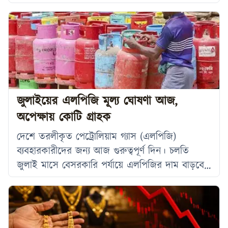
ব্যাংকের নাম রাখা হয়েছে ‘যুব ব্যাংক’। সম্প্রতি জাতীয়
একটি দৈনিকে প্রকাশিত প্রতিবেদনে এ তথ্য জানানো
হয়েছে। প্রতিবেদনে বলা হয়, গত ৭ মে যুব উন্নয়ন
অধিদপ্তরে যুব ও ক্রীড়া প্রতিমন্ত্রী মো. আমিনুল হকের
উপস্থিতিতে অনুষ্ঠিত এক সভায় ‘যুব ব্যাংক’ প্রতিষ্ঠার
সম্ভাব্যতা যাচাই,
জুলাইয়ের এলপিজি মূল্য ঘোষণা আজ,
অপেক্ষায় কোটি গ্রাহক
দেশে তরলীকৃত পেট্রোলিয়াম গ্যাস (এলপিজি)
ব্যবহারকারীদের জন্য আজ গুরুত্বপূর্ণ দিন। চলতি
জুলাই মাসে বেসরকারি পর্যায়ে এলপিজির দাম বাড়বে
নাকি কমবে, সেই সিদ্ধান্ত বৃহস্পতিবার (২ জুলাই)
বিকেল ৩টায় ঘোষণা করবে বাংলাদেশ এনার্জি
রেগুলেটরি কমিশন (বিইআরসি)। নতুন মূল্য নির্ধারণকে
ঘিরে সারা দেশের কোটি গ্রাহকের মধ্যে তৈরি হয়েছে