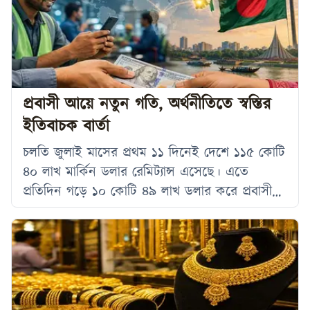
সরকারের অবস্থানের সঙ্গে একমত হয়েছে। সোমবার
(১৩ জুলাই) সচিবালয়ে আইএমএফের বাংলাদেশ ও
হংকংবিষয়ক মিশনপ্রধান ইভ ক্রজনারের সঙ্গে বৈঠক
শেষে সাংবাদিকদের তিনি এসব কথা বলেন। অর্থমন্ত্রী
জানান, কোন
প্রবাসী আয়ে নতুন গতি, অর্থনীতিতে স্বস্তির
ইতিবাচক বার্তা
চলতি জুলাই মাসের প্রথম ১১ দিনেই দেশে ১১৫ কোটি
৪০ লাখ মার্কিন ডলার রেমিট্যান্স এসেছে। এতে
প্রতিদিন গড়ে ১০ কোটি ৪৯ লাখ ডলার করে প্রবাসী
আয় দেশে প্রবেশ করেছে। বাংলাদেশ ব্যাংকের তথ্য
অনুযায়ী, গত বছরের একই সময়ের তুলনায় চলতি
বছরের একই সময়ে রেমিট্যান্স প্রবাহ উল্লেখযোগ্য হারে
বেড়েছে। রোববার (১২ জুলাই) বাংলাদেশ ব্যাংকের
মুখপাত্র আরিফ হোসেন খান এ তথ্য জানান। তিনি
বলেন,