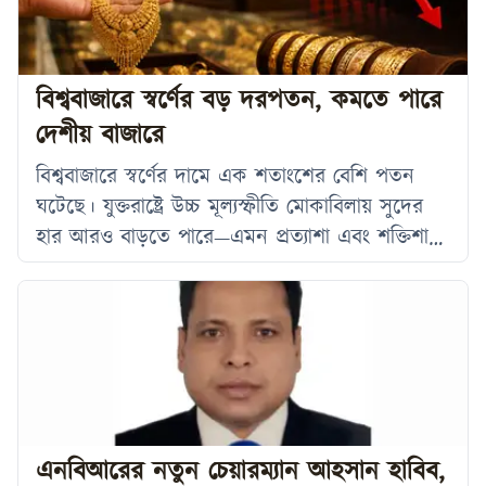
ব্যাপক আগ্রহ। বুধবার (১ জুলাই) বিইআরসি প্রকাশিত
এক বিজ্ঞপ্তিতে জানায়, সৌদি আরামকো কর্তৃক ঘোষিত
জুলাই ২০২৬
বিশ্ববাজারে স্বর্ণের বড় দরপতন, কমতে পারে
দেশীয় বাজারে
বিশ্ববাজারে স্বর্ণের দামে এক শতাংশের বেশি পতন
ঘটেছে। যুক্তরাষ্ট্রে উচ্চ মূল্যস্ফীতি মোকাবিলায় সুদের
হার আরও বাড়তে পারে—এমন প্রত্যাশা এবং শক্তিশালী
ডলারের প্রভাবে মূল্যবান এই ধাতুর ওপর চাপ
বেড়েছে। এর ফলে স্বর্ণের দাম ২০০৮ সালের
অক্টোবরের পর সবচেয়ে বড় মাসিক পতনের পথে
রয়েছে। বিশ্লেষকদের মতে, মধ্যপ্রাচ্যের ভূরাজনৈতিক
অনিশ্চয়তার চেয়ে বর্তমানে বিনিয়োগকারীদের দৃষ্টি
সুদের হার ও মুদ্রাস্ফীতির দিকে বেশি কেন্দ্রীভূত।
বার্তাসংস্থা রয়টার্সের প্রতিবেদনে
এনবিআরের নতুন চেয়ারম্যান আহসান হাবিব,