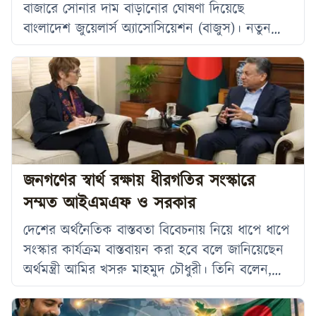
বাজারে সোনার দাম বাড়ানোর ঘোষণা দিয়েছে
বাংলাদেশ জুয়েলার্স অ্যাসোসিয়েশন (বাজুস)। নতুন
সিদ্ধান্ত অনুযায়ী, প্রতি ভরি (১১.৬৬৪ গ্রাম) ২২ ক্যারেট
সোনার দাম ১ হাজার ৬৩৩ টাকা বাড়িয়ে ভ্যাটসহ ২
লাখ ২১ হাজার ৪৪১ টাকা নির্ধারণ করা হয়েছে।
মঙ্গলবার (২১ জুলাই) সকাল সাড়ে ১০টা থেকে নতুন
এই মূল্য কার্যকর হয়েছে। মঙ্গলবার সকালে প্রকাশিত
এক বিজ্ঞপ্তিতে
জনগণের স্বার্থ রক্ষায় ধীরগতির সংস্কারে
সম্মত আইএমএফ ও সরকার
দেশের অর্থনৈতিক বাস্তবতা বিবেচনায় নিয়ে ধাপে ধাপে
সংস্কার কার্যক্রম বাস্তবায়ন করা হবে বলে জানিয়েছেন
অর্থমন্ত্রী আমির খসরু মাহমুদ চৌধুরী। তিনি বলেন,
রাতারাতি বড় ধরনের পরিবর্তন আনা সম্ভব নয় এবং এ
বিষয়ে আন্তর্জাতিক মুদ্রা তহবিল (আইএমএফ)