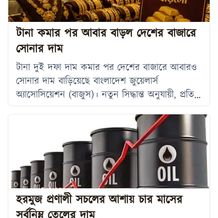
লাখ টাকা। জ্বালানি ও খনিজসম্পদ বিভাগ জানিয়েছে,
দেশের
টানা কমার পর আবার বাড়ল দেশের বাজারে
সোনার দাম
টানা দুই দফা দাম কমার পর দেশের বাজারে আবারও
সোনার দাম বাড়িয়েছে বাংলাদেশ জুয়েলার্স
অ্যাসোসিয়েশন (বাজুস)। নতুন সিদ্ধান্ত অনুযায়ী, প্রতি
ভরি (১১.৬৬৪ গ্রাম) ২২ ক্যারেটের সোনার দাম ২
হাজার ২১৬ টাকা বৃদ্ধি করে ভ্যাটসহ ২ লাখ ২৪ হাজার
১৮২ টাকা নির্ধারণ করা হয়েছে। বৃহস্পতিবার (২
জুলাই) সকালে বাজুস এক বিজ্ঞপ্তিতে এ তথ্য জানায়।
নতুন এ মূল্য একই দিন সকাল ১০টা
হরমুজ প্রণালী সচলের আশায় চার মাসের
সর্বনিম্ন তেলের দাম