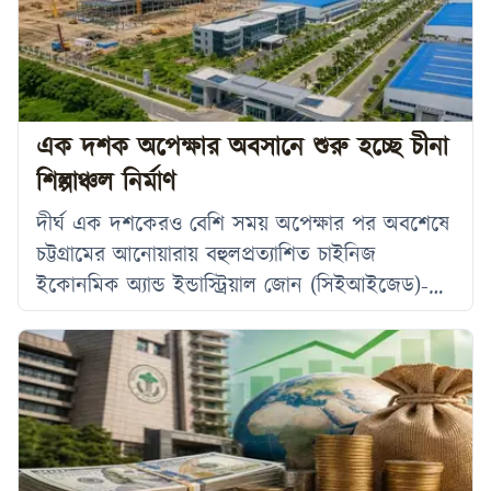
অর্থায়নে ২০১৭ সালের জুলাইয়ে শুরু হওয়া এই
প্রকল্পের মাধ্যমে চামড়া ও চামড়াজাত পণ্য, পাদুকা,
প্লাস্টিক এবং লাইট ইঞ্জিনিয়ারিং খাতের প্রতিযোগিতা
সক্ষমতা উল্লেখযোগ্যভাবে বৃদ্ধি পেয়েছে। একই সঙ্গে
প্রায় ১ লাখ ৮০ হাজার
এক দশক অপেক্ষার অবসানে শুরু হচ্ছে চীনা
শিল্পাঞ্চল নির্মাণ
দীর্ঘ এক দশকেরও বেশি সময় অপেক্ষার পর অবশেষে
চট্টগ্রামের আনোয়ারায় বহুলপ্রত্যাশিত চাইনিজ
ইকোনমিক অ্যান্ড ইন্ডাস্ট্রিয়াল জোন (সিইআইজেড)-এর
নির্মাণকাজ আগামীকাল সোমবার আনুষ্ঠানিকভাবে শুরু
হচ্ছে। প্রায় ৮০০ একর জমির ওপর সরকার-টু-সরকার
উদ্যোগে বাস্তবায়িত এই প্রকল্পকে বাংলাদেশ ও চীনের
অর্থনৈতিক সহযোগিতার অন্যতম গুরুত্বপূর্ণ মাইলফলক
হিসেবে বিবেচনা করা হচ্ছে। কর্তৃপক্ষের আশা, এ
প্রকল্পে প্রায় ৫০০ মিলিয়ন ডলার প্রত্যক্ষ বিদেশি