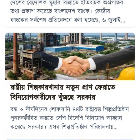
দেশের বৈদেশিক মুদ্রার রিজার্ভে ইতিবাচক অগ্রগতির
তথ্য প্রকাশ করেছে বাংলাদেশ ব্যাংক। কেন্দ্রীয়
ব্যাংকের সর্বশেষ প্রতিবেদনে বলা হয়েছে, ৬ জুলাই
পর্যন্ত দেশের মোট বা গ্রস বৈদেশিক মুদ্রার রিজার্ভের
পরিমাণ দাঁড়িয়েছে ৩৭ হাজার ৮৪৭ দশমিক ৭৭
মিলিয়ন মার্কিন ডলার, যা প্রায় ৩৭ দশমিক ৮৫
বিলিয়ন মার্কিন ডলারের সমান। বাংলাদেশ ব্যাংকের
ফরেন এক্সচেঞ্জ রিজার্ভ অ্যান্ড ট্রেজারি ম্যানেজমেন্ট
বিভাগের প্রকাশিত প্রতিবেদনে এ তথ্য জানানো
হয়েছে।
রাষ্ট্রীয় শিল্পকারখানায় নতুন প্রাণ ফেরাতে
বিনিয়োগকারীদের খুঁজছে সরকার
বন্ধ ও দীর্ঘদিনের লোকসানি ৪৪টি রাষ্ট্রায়ত্ত শিল্পপ্রতিষ্ঠান
পুনরুজ্জীবিত করতে দেশি-বিদেশি বিনিয়োগ আহ্বান
করেছে সরকার। এসব শিল্পপ্রতিষ্ঠান পরিচালনায়
সরকারি-বেসরকারি অংশীদারত্ব, যৌথ উদ্যোগ,