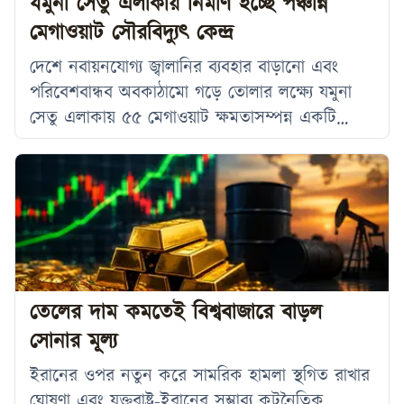
যমুনা সেতু এলাকায় নির্মাণ হচ্ছে পঞ্চান্ন
মেগাওয়াট সৌরবিদ্যুৎ কেন্দ্র
দেশে নবায়নযোগ্য জ্বালানির ব্যবহার বাড়ানো এবং
পরিবেশবান্ধব অবকাঠামো গড়ে তোলার লক্ষ্যে যমুনা
সেতু এলাকায় ৫৫ মেগাওয়াট ক্ষমতাসম্পন্ন একটি
সৌরবিদ্যুৎ কেন্দ্র নির্মাণের জন্য ১২০ একর জমি
দীর্ঘমেয়াদে ইজারা দেওয়ার অনুমোদন দিয়েছে
বাংলাদেশ সেতু কর্তৃপক্ষ। সংশ্লিষ্টরা মনে করছেন, এ
প্রকল্প বাস্তবায়িত হলে দেশের পরিচ্ছন্ন জ্বালানি
উৎপাদন সক্ষমতা বাড়ার পাশাপাশি জাতীয় গ্রিডে
নবায়নযোগ্য জ্বালানির অংশও বৃদ্ধি পাবে। সোমবার (৩
আগস্ট) সেতু বিভাগের সম্মেলন কক্ষে
তেলের দাম কমতেই বিশ্ববাজারে বাড়ল
সোনার মূল্য
ইরানের ওপর নতুন করে সামরিক হামলা স্থগিত রাখার
ঘোষণা এবং যুক্তরাষ্ট্র-ইরানের সম্ভাব্য কূটনৈতিক