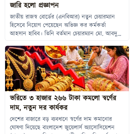
জারি হলো প্রজ্ঞাপন
জাতীয় রাজস্ব বোর্ডের (এনবিআর) নতুন চেয়ারম্যান
হিসেবে নিয়োগ পেয়েছেন অভিজ্ঞ কর কর্মকর্তা
আহসান হাবিব। তিনি বর্তমান চেয়ারম্যান মো. আবদুর
রহমান খানের স্থলাভিষিক্ত হবেন। সোমবার (২৯ জুন)
এ সংক্রান্ত প্রজ্ঞাপন জারি করে সরকার। আহসান
হাবিব দীর্ঘদিন ধরে দেশের কর প্রশাসনে গুরুত্বপূর্ণ
দায়িত্ব পালন করে আসছেন। এর আগে তিনি জাতীয়
রাজস্ব বোর্ডের সদস্য এবং কেন্দ্রীয় গোয়েন্দা সেলের
(সিআইসি) মহাপরিচালক হিসেবে দায়িত্ব পালন করেন।
ভরিতে ৩ হাজার ২৬৬ টাকা কমলো স্বর্ণের
দাম, নতুন দর কার্যকর
দেশের বাজারে বড় ব্যবধানে স্বর্ণের দাম কমানোর
ঘোষণা দিয়েছে বাংলাদেশ জুয়েলার্স অ্যাসোসিয়েশন