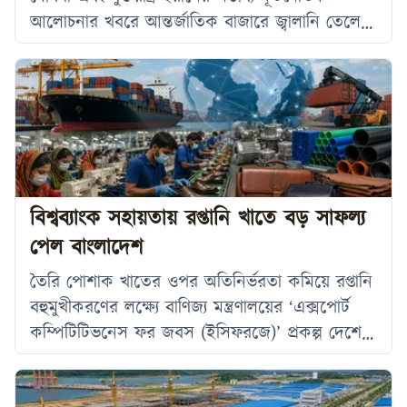
আলোচনার খবরে আন্তর্জাতিক বাজারে জ্বালানি তেলের
দাম কমেছে। একই সঙ্গে নিরাপদ বিনিয়োগের চাহিদা
ও ডলারের দরপতনের প্রভাবে বিশ্ববাজারে সোনার দাম
ঊর্ধ্বমুখী হয়েছে। সোমবার (৩ আগস্ট) লেনদেনের
শুরুতেই আন্তর্জাতিক বাজারে স্পট গোল্ডের দাম শূন্য
দশমিক ৪ শতাংশ বেড়ে প্রতি আউন্স ৪ হাজার ৫৫
দশমিক ৭৬ ডলারে পৌঁছায়। একই দিনে
বিশ্বব্যাংক সহায়তায় রপ্তানি খাতে বড় সাফল্য
পেল বাংলাদেশ
তৈরি পোশাক খাতের ওপর অতিনির্ভরতা কমিয়ে রপ্তানি
বহুমুখীকরণের লক্ষ্যে বাণিজ্য মন্ত্রণালয়ের ‘এক্সপোর্ট
কম্পিটিটিভনেস ফর জবস (ইসিফরজে)’ প্রকল্প দেশের
অন্যতম সফল শিল্পোন্নয়ন উদ্যোগ হিসেবে স্বীকৃতি
পেয়েছে। বিশ্বব্যাংকের আন্তর্জাতিক উন্নয়ন সংস্থার