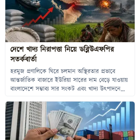
১২ শতাংশ পর্যন্ত শুল্ক আরোপ করা হবে। অস্থায়ী
বৈশ্বিক শুল্কের মেয়াদ শেষ হওয়ার পরপরই হোয়াইট
হাউস নতুন এই নীতি কার্যকর করছে। বৃহস্পতিবার
যুক্তরাষ্ট্রের ‘ফেডারেল রেজিস্টার’-এ প্রকাশিত
দেশে খাদ্য নিরাপত্তা নিয়ে ডব্লিউএফপির
সতর্কবার্তা
হরমুজ প্রণালিকে ঘিরে চলমান অস্থিরতার প্রভাবে
আন্তর্জাতিক বাজারে ইউরিয়া সারের দাম বেড়ে যাওয়ায়
বাংলাদেশে সম্ভাব্য সার সংকট এবং খাদ্য উৎপাদনে
বড় ধরনের ঝুঁকির আশঙ্কা প্রকাশ করেছে জাতিসংঘের
বিশ্ব খাদ্য কর্মসূচি। সংস্থাটির সাম্প্রতিক প্রতিবেদনে
বলা হয়েছে, বাংলাদেশে ব্যবহৃত ইউরিয়া সারের প্রায়
৮০ শতাংশ সৌদি আরব, কাতার ও সংযুক্ত আরব
আমিরাত থেকে আমদানি করা হয়। বর্তমানে দেশে যে