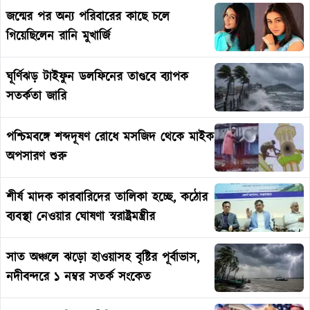
জন্মের পর অন্য পরিবারের কাছে চলে
গিয়েছিলেন রানি মুখার্জি
ঘূর্ণিঝড় টাইফুন ডলফিনের তাণ্ডবে ব্যাপক
সতর্কতা জারি
পশ্চিমবঙ্গে শব্দদূষণ রোধে মসজিদ থেকে মাইক
অপসারণ শুরু
শীর্ষ মাদক কারবারিদের তালিকা হচ্ছে, কঠোর
ব্যবস্থা নেওয়ার ঘোষণা স্বরাষ্ট্রমন্ত্রীর
সাত অঞ্চলে ঝড়ো হাওয়াসহ বৃষ্টির পূর্বাভাস,
নদীবন্দরে ১ নম্বর সতর্ক সংকেত