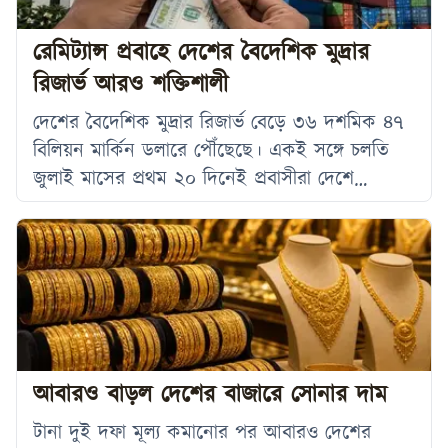
পরিমাণ ইউরিয়া মজুত রয়েছে,
রেমিট্যান্স প্রবাহে দেশের বৈদেশিক মুদ্রার
রিজার্ভ আরও শক্তিশালী
দেশের বৈদেশিক মুদ্রার রিজার্ভ বেড়ে ৩৬ দশমিক ৪৭
বিলিয়ন মার্কিন ডলারে পৌঁছেছে। একই সঙ্গে চলতি
জুলাই মাসের প্রথম ২০ দিনেই প্রবাসীরা দেশে
পাঠিয়েছেন ১৮০ কোটি ২৬ লাখ মার্কিন ডলার, যা
দেশের রিজার্ভকে আরও শক্তিশালী ও স্থিতিশীল রাখতে
গুরুত্বপূর্ণ ভূমিকা রাখছে। বুধবার বাংলাদেশ ব্যাংকের
ফরেন এক্সচেঞ্জ রিজার্ভ অ্যান্ড ট্রেজারি ম্যানেজমেন্ট
বিভাগের যুগ্ম পরিচালক মোহাম্মদ ইব্রাহিম মুনসি এ
তথ্য নিশ্চিত করেন। তিনি জানান,
আবারও বাড়ল দেশের বাজারে সোনার দাম
টানা দুই দফা মূল্য কমানোর পর আবারও দেশের