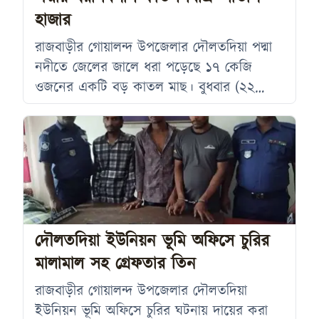
কার্যালয় সূত্রে জানা
হাজার
রাজবাড়ীর গোয়ালন্দ উপজেলার দৌলতদিয়া পদ্মা
নদীতে জেলের জালে ধরা পড়েছে ১৭ কেজি
ওজনের একটি বড় কাতল মাছ। বুধবার (২২
জুলাই) ভোরে পদ্মা নদীর মোহনায় মাছটি ধরা
পড়ে। পরে উন্মুক্ত নিলামে বিক্রি হওয়ার পর
অনলাইনের মাধ্যমে রাজশাহীর এক ক্রেতার কাছে
মাছটি ২৭ হাজার ২০০ টাকায় বিক্রি করা হয়।
স্থানীয় সূত্রে জানা যায়, ভোরে মাছটি জেলে একক
হালদারের জালে ধরা পড়ে। এরপর তিনি
দৌলতদিয়া ইউনিয়ন ভূমি অফিসে চুরির
মালামাল সহ গ্রেফতার তিন
রাজবাড়ীর গোয়ালন্দ উপজেলার দৌলতদিয়া
ইউনিয়ন ভূমি অফিসে চুরির ঘটনায় দায়ের করা