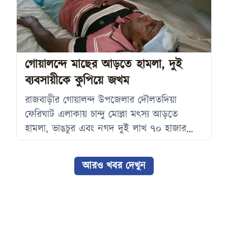
হচ্ছে। শনিবার দুপুরে রাজবাড়ী জেলা শিল্পকলা
একাডেমিতে একুশে পদকপ্রাপ্ত দেশবরেণ্য
চিত্রশিল্পী মনসুর উল করিমের ৭৬তম জন্মবার্ষিকী
উপলক্ষে আয়োজিত অনুষ্ঠানে প্রধান অতিথির
গোয়ালন্দে মাছের আড়তে হামলা, দুই
বক্তব্য শেষে
ব্যবসায়ীকে কুপিয়ে জখম
রাজবাড়ীর গোয়ালন্দ উপজেলার দৌলতদিয়া
ফেরিঘাট এলাকায় চান্দু মোল্লা মৎস্য আড়তে
হামলা, ভাঙচুর এবং নগদ দুই লাখ ৭০ হাজার
টাকা লুটের অভিযোগ উঠেছে। হামলায় দুই
ব্যবসায়ী গুরুতর আহত হয়েছেন। এ ঘটনায়
আরও খবর দেখুন
গোয়ালন্দঘাট থানায় লিখিত অভিযোগ দায়ের করা
হয়েছে। অভিযোগ অনুযায়ী, শুক্রবার দুপুর ১২টার
দিকে স্থানীয় জেলে রমজান শেখ মাছ বিক্রির জন্য
আড়তে যান। মাছের দাম নির্ধারণকে কেন্দ্র করে