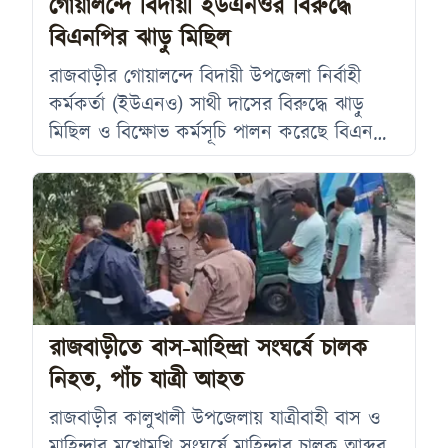
গোয়ালন্দে বিদায়ী ইউএনওর বিরুদ্ধে
উদ্ধার করে
বিএনপির ঝাড়ু মিছিল
রাজবাড়ীর গোয়ালন্দে বিদায়ী উপজেলা নির্বাহী
কর্মকর্তা (ইউএনও) সাথী দাসের বিরুদ্ধে ঝাড়ু
মিছিল ও বিক্ষোভ কর্মসূচি পালন করেছে বিএনপি
ও অঙ্গসংগঠনের নেতাকর্মীরা। মঙ্গলবার (৪
আগস্ট) বেলা সাড়ে ১১টার দিকে গোয়ালন্দ
উপজেলা ছাত্রদলের নেতৃত্বে এ কর্মসূচি অনুষ্ঠিত
হয়। বিক্ষোভ মিছিলটি গোয়ালন্দ বাসস্ট্যান্ড থেকে
শুরু হয়ে উপজেলা নির্বাহী কর্মকর্তার কার্যালয়ের
সামনে গিয়ে শেষ হয়। সেখানে প্রায় এক ঘণ্টা
অবস্থান নিয়ে নেতাকর্মীরা বিভিন্ন স্লোগান দেন
রাজবাড়ীতে বাস-মাহিন্দ্রা সংঘর্ষে চালক
নিহত, পাঁচ যাত্রী আহত
রাজবাড়ীর কালুখালী উপজেলায় যাত্রীবাহী বাস ও
মাহিন্দ্রার মুখোমুখি সংঘর্ষে মাহিন্দ্রার চালক আব্দুর