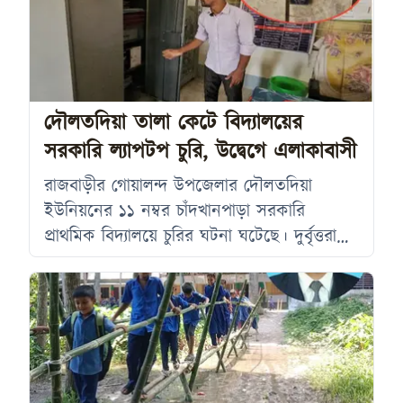
দিরাজতুল্লা মৃধা পাড়ার বাসিন্দা মোঃ শিপন মৃধার
ছোট সন্তান। শিশুরটির মৃত্যুতে এলাকা জুড়ে
শোকের ছায়া নেমে এসেছে। শিশুটির প্রতিবেশি
জহিরুল ইসলাম পাপ্পু মৃধা জানান, ঘটনা স্থলে
পুকুরের মাঝ বরাবর
দৌলতদিয়া তালা কেটে বিদ্যালয়ের
সরকারি ল্যাপটপ চুরি, উদ্বেগে এলাকাবাসী
রাজবাড়ীর গোয়ালন্দ উপজেলার দৌলতদিয়া
ইউনিয়নের ১১ নম্বর চাঁদখানপাড়া সরকারি
প্রাথমিক বিদ্যালয়ে চুরির ঘটনা ঘটেছে। দুর্বৃত্তরা
বিদ্যালয়ের অফিস কক্ষের তালা কেটে একটি
সরকারি ল্যাপটপ ও একটি মাউস চুরি করে নিয়ে
গেছে। ঘটনাটি এলাকায় ব্যাপক চাঞ্চল্যের সৃষ্টি
করেছে। বিদ্যালয় সূত্রে জানা যায়, শনিবার (১
আগস্ট) রাতের কোনো এক সময় চোরেরা অফিস
কক্ষের তালা কেটে ভেতরে প্রবেশ করে। পরে