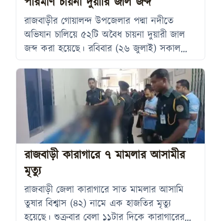
পরিমাণ চায়না দুয়ারি জাল জব্দ
রাজবাড়ীর গোয়ালন্দ উপজেলার পদ্মা নদীতে
অভিযান চালিয়ে ৫২টি অবৈধ চায়না দুয়ারী জাল
জব্দ করা হয়েছে। রবিবার (২৬ জুলাই) সকাল
থেকে বিকাল পর্যন্ত দৌলতদিয়া পদ্মা নদীর বিভিন্ন
স্থানে দৌলতদিয়া নৌ পুলিশের অভিযানে ৫২ টি
(১৩০০ মিটার) পরিত্যাক্ত অবৈধ চায়না দুয়ারি জাল
জব্দ করে ফেরিঘাটে এনে আগুনে পুড়িয়ে ধ্বংস
করা হয়। দৌলতদিয়া নৌ পুলিশের অফিসার
ইনচার্জ (ওসি) ত্রিনাথ সাহার নেতৃত্বে এ অভিযান
পরিচালনা করা
রাজবাড়ী কারাগারে ৭ মামলার আসামীর
মৃত্যু
রাজবাড়ী জেলা কারাগারে সাত মামলার আসামি
তুষার বিশ্বাস (৪২) নামে এক হাজতির মৃত্যু
হয়েছে। শুক্রবার বেলা ১১টার দিকে কারাগারের