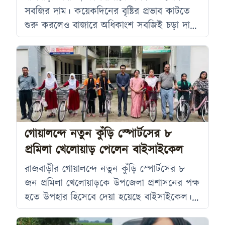
সবজির দাম। কয়েকদিনের বৃষ্টির প্রভাব কাটতে
শুরু করলেও বাজারে অধিকাংশ সবজিই চড়া দামে
বিক্রি হচ্ছে। বিশেষ করে কাঁচা মরিচ ও বেগুনের
দাম সাধারণ ক্রেতাদের নাগালের বাইরে চলে
গেছে। শুক্রবার রাজবাড়ী সদর উপজেলার
খানখানাপুর বাজার এবং গোয়ালন্দ উপজেলার
বিভিন্ন বাজার ঘুরে দেখা যায়, সবজির বাজারে
এখনও উচ্চমূল্যের প্রভাব বজায় রয়েছে।
বিক্রেতারা বলছেন, বৃষ্টির কারণে উৎপাদন কমে
গোয়ালন্দে নতুন কুঁড়ি স্পোর্টসের ৮
যাওয়ায়
প্রমিলা খেলোয়াড় পেলেন বাইসাইকেল
রাজবাড়ীর গোয়ালন্দে নতুন কুঁড়ি স্পোর্টসের ৮
জন প্রমিলা খেলোয়াড়কে উপজেলা প্রশাসনের পক্ষ
হতে উপহার হিসেবে দেয়া হয়েছে বাইসাইকেল।
বৃহস্পতিবার (৩০ জুলাই) বিকালে উপজেলা