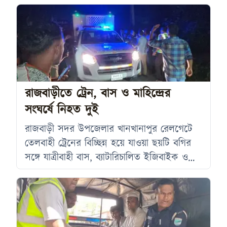
হচ্ছে। রোববার (২৬ জুলাই) দিবাগত রাত
আনুমানিক ২টার দিকে এ ঘটনা ঘটে। নিহত
মনিরুল ইসলাম সিরাজগঞ্জ সদর উপজেলার ডুমুর
কবির গ্রামের মৃত চান খার ছেলে। গোয়ালন্দ ঘাট
থানা পুলিশ সূত্রে জানা যায়, রোববার সিরাজগঞ্জ
থেকে প্রায় ৪০ থেকে ৫০ জনের
রাজবাড়ীতে ট্রেন, বাস ও মাহিন্দ্রের
সংঘর্ষে নিহত দুই
রাজবাড়ী সদর উপজেলার খানখানাপুর রেলগেটে
তেলবাহী ট্রেনের বিচ্ছিন্ন হয়ে যাওয়া ছয়টি বগির
সঙ্গে যাত্রীবাহী বাস, ব্যাটারিচালিত ইজিবাইক ও
মাহিন্দ্রের সংঘর্ষে দুইজন নিহত এবং অন্তত ১৫
জন আহত হয়েছেন। রোববার (২৬ জুলাই) রাত
সাড়ে ৮টার দিকে ঢাকা-খুলনা মহাসড়কের
খানখানাপুর রেলক্রসিং এলাকায় এ দুর্ঘটনা ঘটে।