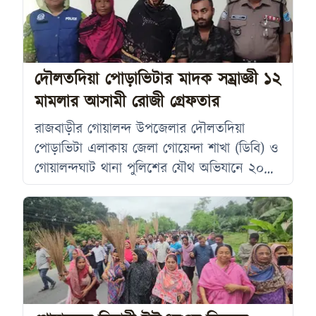
স্থানে ধস দেখা দেওয়ায় নির্মাণকাজের মান,
তদারকি এবং সরকারি অর্থের সঠিক ব্যবহার নিয়ে
প্রশ্ন তুলেছেন স্থানীয়রা। সড়কটি দৌলতদিয়া
আক্কাস আলী উচ্চ
দৌলতদিয়া পোড়াভিটার মাদক সম্রাজ্ঞী ১২
মামলার আসামী রোজী গ্রেফতার
রাজবাড়ীর গোয়ালন্দ উপজেলার দৌলতদিয়া
পোড়াভিটা এলাকায় জেলা গোয়েন্দা শাখা (ডিবি) ও
গোয়ালন্দঘাট থানা পুলিশের যৌথ অভিযানে ২০
গ্রাম হেরোইনসহ তিনজন চিহ্নিত মাদক
কারবারিকে গ্রেপ্তার করা হয়েছে। সোমবার (৩
আগস্ট) রাত সাড়ে ৯টার দিকে দৌলতদিয়া
ইউনিয়নের উত্তর দৌলতদিয়া পোড়াভিটা এলাকায়
অভিযান চালিয়ে তাদের আটক করা হয়। পুলিশ
জানায়, অভিযানের সময় গ্রেপ্তারকৃতদের কাছ
থেকে ২০০ পুরিয়া, অর্থাৎ প্রায় ২০ গ্রাম হেরোইন