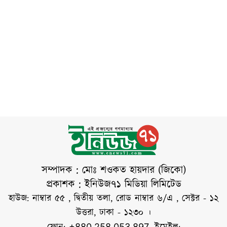
চান্দু মোল্লার ব্যবসায়িক সহযোগী
সম্পাদক : মোঃ শওকত হায়দার (জিকো)
প্রকাশক : ইনিউজ৭১ মিডিয়া লিমিটেড
হাউজ: নাম্বার ৫৫ , দ্বিতীয় তলা, রোড নাম্বার ৬/এ , সেক্টর - ১২
উত্তরা, ঢাকা - ১২৩০ ।
+880 258 053 897