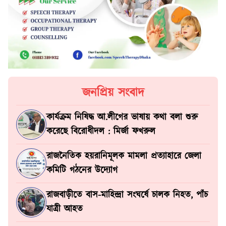
জনপ্রিয় সংবাদ
কার্যক্রম নিষিদ্ধ আ.লীগের ভাষায় কথা বলা শুরু
করেছে বিরোধীদল : মির্জা ফখরুল
রাজনৈতিক হয়রানিমূলক মামলা প্রত্যাহারে জেলা
কমিটি গঠনের উদ্যোগ
রাজবাড়ীতে বাস-মাহিন্দ্রা সংঘর্ষে চালক নিহত, পাঁচ
যাত্রী আহত