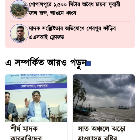
গোপালপুরে ১,৫০০ মিটার অবৈধ চায়না দুয়ারী
জাল জব্দ, আগুনে ধ্বংস
মাদক সংশ্লিষ্টতার অভিযোগে শেরপুর ফাঁড়ির
এএসআই ক্লোজড
এ সম্পর্কিত আরও পড়ুন
শীর্ষ মাদক
সাত অঞ্চলে ঝড়ো
কারবারিদের
হাওয়াসহ বৃষ্টির