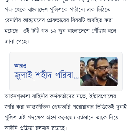
পক্ষ থেকে বাংলাদেশ পুলিশকে পাঠানো এক চিঠিতে
বেনজীর আহমেদের গ্রেফতারের বিষয়টি অবহিত করা
হয়েছে। ওই চিঠি গত ১২ জুন বাংলাদেশে পৌঁছায় বলে
জানা গেছে।
আরও
জুলাই শহীদ পরিবার
পাবে মিরপুরে
বিনামূল্যে আধুনিক
আইনশৃঙ্খলা বাহিনীর কর্মকর্তাদের মতে, ইন্টারপোলের
ফ্ল্যাট সুবিধা
জারি করা আন্তর্জাতিক গ্রেফতারি পরোয়ানার ভিত্তিতেই দুবাই
পুলিশ এই পদক্ষেপ গ্রহণ করেছে। বর্তমানে তাকে নিয়ে
আইনি প্রক্রিয়া চলমান রয়েছে।