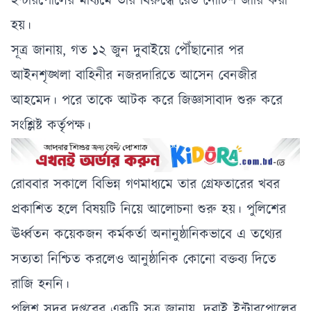
ইন্টারপোলের মাধ্যমে তার বিরুদ্ধে রেড নোটিশ জারি করা
হয়।
সূত্র জানায়, গত ১২ জুন দুবাইয়ে পৌঁছানোর পর
আইনশৃঙ্খলা বাহিনীর নজরদারিতে আসেন বেনজীর
আহমেদ। পরে তাকে আটক করে জিজ্ঞাসাবাদ শুরু করে
সংশ্লিষ্ট কর্তৃপক্ষ।
রোববার সকালে বিভিন্ন গণমাধ্যমে তার গ্রেফতারের খবর
প্রকাশিত হলে বিষয়টি নিয়ে আলোচনা শুরু হয়। পুলিশের
ঊর্ধ্বতন কয়েকজন কর্মকর্তা অনানুষ্ঠানিকভাবে এ তথ্যের
সত্যতা নিশ্চিত করলেও আনুষ্ঠানিক কোনো বক্তব্য দিতে
রাজি হননি।
পুলিশ সদর দপ্তরের একটি সূত্র জানায়, দুবাই ইন্টারপোলের