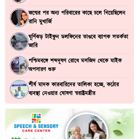
জন্মের পর অন্য পরিবারের কাছে চলে গিয়েছিলেন
রানি মুখার্জি
ঘূর্ণিঝড় টাইফুন ডলফিনের তাণ্ডবে ব্যাপক সতর্কতা
জারি
পশ্চিমবঙ্গে শব্দদূষণ রোধে মসজিদ থেকে মাইক
অপসারণ শুরু
শীর্ষ মাদক কারবারিদের তালিকা হচ্ছে, কঠোর
ব্যবস্থা নেওয়ার ঘোষণা স্বরাষ্ট্রমন্ত্রীর