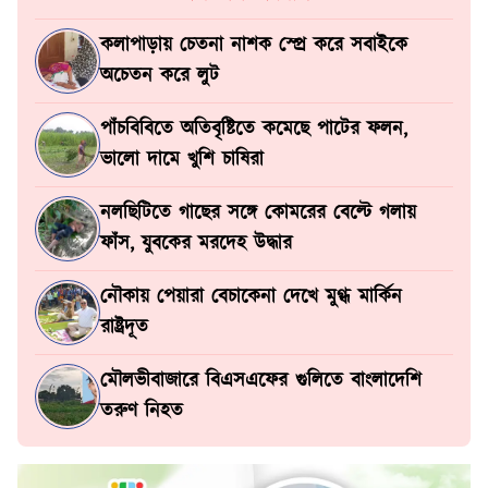
কলাপাড়ায় চেতনা নাশক স্প্রে করে সবাইকে
অচেতন করে লুট
পাঁচবিবিতে অতিবৃষ্টিতে কমেছে পাটের ফলন,
ভালো দামে খুশি চাষিরা
নলছিটিতে গাছের সঙ্গে কোমরের বেল্টে গলায়
ফাঁস, যুবকের মরদেহ উদ্ধার
নৌকায় পেয়ারা বেচাকেনা দেখে মুগ্ধ মার্কিন
রাষ্ট্রদূত
মৌলভীবাজারে বিএসএফের গুলিতে বাংলাদেশি
তরুণ নিহত