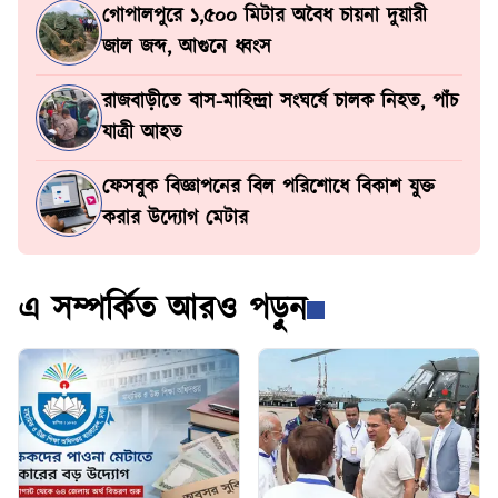
গোপালপুরে ১,৫০০ মিটার অবৈধ চায়না দুয়ারী
জাল জব্দ, আগুনে ধ্বংস
রাজবাড়ীতে বাস-মাহিন্দ্রা সংঘর্ষে চালক নিহত, পাঁচ
যাত্রী আহত
ফেসবুক বিজ্ঞাপনের বিল পরিশোধে বিকাশ যুক্ত
করার উদ্যোগ মেটার
এ সম্পর্কিত আরও পড়ুন