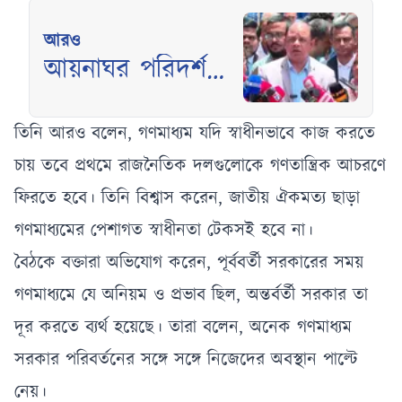
আরও
আয়নাঘর পরিদর্শনে
তারেক রহমানকে
নির্যাতনের তথ্য
তিনি আরও বলেন, গণমাধ্যম যদি স্বাধীনভাবে কাজ করতে
সামনে এলো
চায় তবে প্রথমে রাজনৈতিক দলগুলোকে গণতান্ত্রিক আচরণে
ফিরতে হবে। তিনি বিশ্বাস করেন, জাতীয় ঐকমত্য ছাড়া
গণমাধ্যমের পেশাগত স্বাধীনতা টেকসই হবে না।
বৈঠকে বক্তারা অভিযোগ করেন, পূর্ববর্তী সরকারের সময়
গণমাধ্যমে যে অনিয়ম ও প্রভাব ছিল, অন্তর্বর্তী সরকার তা
দূর করতে ব্যর্থ হয়েছে। তারা বলেন, অনেক গণমাধ্যম
সরকার পরিবর্তনের সঙ্গে সঙ্গে নিজেদের অবস্থান পাল্টে
নেয়।