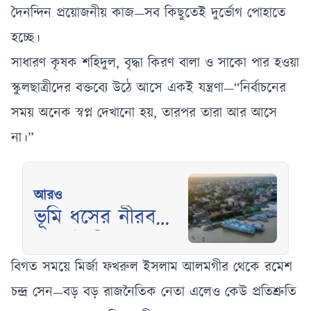
দৈনন্দিন প্রয়োজনীয় কাজ—সব কিছুতেই দুর্ভোগ পোহাতে
হচ্ছে।
সাধারণ কৃষক শহিদুল, বৃদ্ধা কিরণ বালা ও সাকো পার হওয়া
স্কুলছাত্রীদের বক্তব্যে উঠে আসে একই যন্ত্রণা—“নির্বাচনের
সময় অনেক স্বপ্ন দেখানো হয়, তারপর তারা আর আসে
না।”
আরও
ভূমি ধসের নীরব
সংকটে বিপদে
প্রাচ্যের ভেনিস
বিগত সময়ে মির্জা ফখরুল ইসলাম আলমগীর থেকে রমেশ
বরিশাল
চন্দ্র সেন—বড় বড় রাজনৈতিক নেতা এলেও কেউ প্রতিশ্রুতি