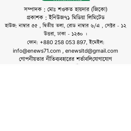
ধরেছে। নানা রং,
আকার ও স্বাদের এসব
সম্পাদক : মোঃ শওকত হায়দার (জিকো)
আম দেখতে প্রতিদিনই
প্রকাশক : ইনিউজ৭১ মিডিয়া লিমিটেড
ভিড় করছেন
হাউজ: নাম্বার ৫৫ , দ্বিতীয় তলা, রোড নাম্বার ৬/এ , সেক্টর - ১২
দর্শনার্থীরা। সরেজমিনে
উত্তরা, ঢাকা - ১২৩০ ।
দেখা যায়, বাগানের
ফোন:
, ইমেইল:
+880 258 053 897
আমগুলো দেখতে যেমন
info@enews71.com
,
enewsltd@gmail.com
গোপনীয়তার নীতি
ব্যবহারের শর্তাবলি
যোগাযোগ
আমাদের সম্পর্কে
আমরা
সোশ্যাল মিডিয়াতে আমরা
স্বত্ব © ইনিউজ৭১.কম
ওয়েবসাইটের কোনো লেখা, ছবি, ভিডিও অনুমতি ছাড়া ব্যবহার
বেআইনি।