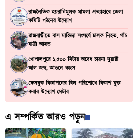
রাজনৈতিক হয়রানিমূলক মামলা প্রত্যাহারে জেলা
কমিটি গঠনের উদ্যোগ
রাজবাড়ীতে বাস-মাহিন্দ্রা সংঘর্ষে চালক নিহত, পাঁচ
যাত্রী আহত
গোপালপুরে ১,৫০০ মিটার অবৈধ চায়না দুয়ারী
জাল জব্দ, আগুনে ধ্বংস
ফেসবুক বিজ্ঞাপনের বিল পরিশোধে বিকাশ যুক্ত
করার উদ্যোগ মেটার
এ সম্পর্কিত আরও পড়ুন