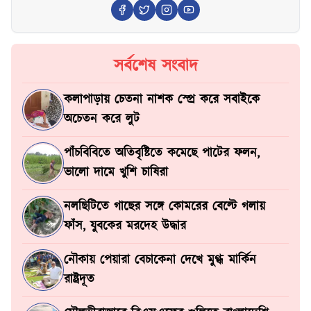
সর্বশেষ সংবাদ
কলাপাড়ায় চেতনা নাশক স্প্রে করে সবাইকে
অচেতন করে লুট
পাঁচবিবিতে অতিবৃষ্টিতে কমেছে পাটের ফলন,
ভালো দামে খুশি চাষিরা
নলছিটিতে গাছের সঙ্গে কোমরের বেল্টে গলায়
ফাঁস, যুবকের মরদেহ উদ্ধার
নৌকায় পেয়ারা বেচাকেনা দেখে মুগ্ধ মার্কিন
রাষ্ট্রদূত