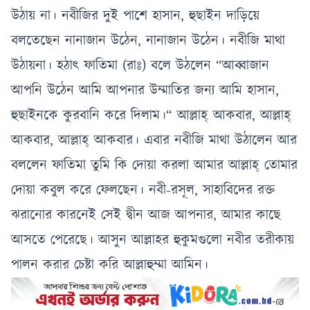
উঠায় না। নবীজির দুই পাশে হাসান, হুছাইন দাড়িয়ে
বলতেছেন নানাজান উঠেন, নানাজান উঠেন। নবীজি মাথা
উঠায়না। হঠাৎ ফাতিমা (রাঃ) বলে উঠলেন “আব্বাজান
আপনি উঠেন আমি আপনার উম্মাতির জন্য আমি হাসান,
হুছাইনকে কুরবানি করে দিলাম।“ আল্লাহ্ আকবার, আল্লাহ্
আকবার, আল্লাহ্ আকবার। এবার নবীজি মাথা উঠালেন আর
বললেন ফাতিমা তুমি কি দোয়া করলা আমার আল্লাহ্ তোমার
দোয়া কবুল করে ফেলছেন। নবী-রসূল, সাহাবিদের রক্ত
ঝরানোর কারনেই সেই দ্বীন আজ আপনার, আমার কাছে
আসতে পেরেছে। আসুন আল্লাহর হুকুমগুলো নবীর তরীকায়
পালন করার চেষ্টা করি আল্লাহুম্মা আমিন।