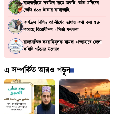
রাজবাড়ীতে সবজির দামে অস্বস্তি, কাঁচা মরিচের
কেজি ৪০০ টাকার কাছাকাছি
কার্যক্রম নিষিদ্ধ আ.লীগের ভাষায় কথা বলা শুরু
করেছে বিরোধীদল : মির্জা ফখরুল
রাজনৈতিক হয়রানিমূলক মামলা প্রত্যাহারে জেলা
কমিটি গঠনের উদ্যোগ
এ সম্পর্কিত আরও পড়ুন