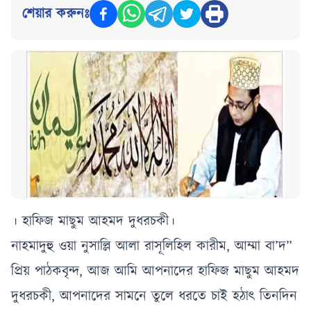
শেয়ার করুনঃ
। হাফিজ মাছুম আহমদ দুধরচকী।
নাহমাদুহু ওয়া নুসাল্লি আলা রাসূলিহিল কারীম, আম্মা বা’দ”
প্রিয় পাঠকবৃন্দ, আজ আমি আপনাদের হাফিজ মাছুম আহমদ
দুধরচকী, আপনাদের সামনে তুলে ধরতে চাই হঠাৎ তিনদিন