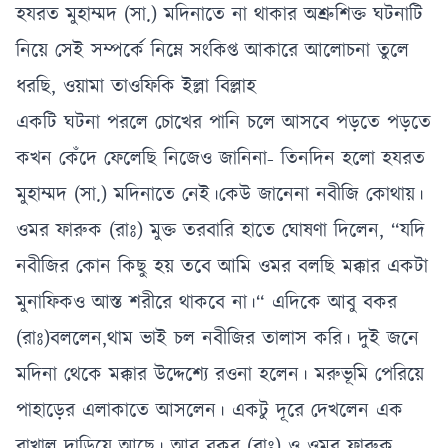
হযরত মুহাম্মদ (সা.) মদিনাতে না থাকার অশ্রুশিক্ত ঘটনাটি
নিয়ে সেই সম্পর্কে নিম্নে সংকিপ্ত আকারে আলোচনা তুলে
ধরছি, ওয়ামা তাওফিকি ইল্লা বিল্লাহ
একটি ঘটনা পরলে চোখের পানি চলে আসবে পড়তে পড়তে
কখন কেঁদে ফেলেছি নিজেও জানিনা- তিনদিন হলো হযরত
মুহাম্মদ (সা.) মদিনাতে নেই।কেউ জানেনা নবীজি কোথায়।
ওমর ফারুক (রাঃ) মুক্ত তরবারি হাতে ঘোষণা দিলেন, “যদি
নবীজির কোন কিছু হয় তবে আমি ওমর বলছি মক্কার একটা
মুনাফিকও আস্ত শরীরে থাকবে না।“ এদিকে আবু বকর
(রাঃ)বললেন,থাম ভাই চল নবীজির তালাস করি। দুই জনে
মদিনা থেকে মক্কার উদ্দেশ্যে রওনা হলেন। মরুভূমি পেরিয়ে
পাহাড়ের এলাকাতে আসলেন। একটু দূরে দেখলেন এক
রাখাল দাড়িয়ে আছে। আবু বকর (রাঃ) ও ওমর ফারুক