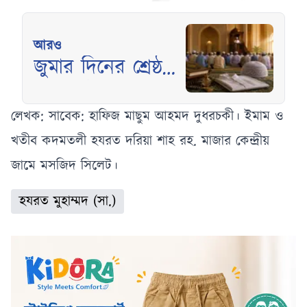
আরও
জুমার দিনের শ্রেষ্ঠ
আমল, ইসলামের
আলোকে করণীয়
লেখক: সাবেক: হাফিজ মাছুম আহমদ দুধরচকী। ইমাম ও
জানুন
খতীব কদমতলী হযরত দরিয়া শাহ রহ. মাজার কেন্দ্রীয়
জামে মসজিদ সিলেট।
হযরত মুহাম্মদ (সা.)