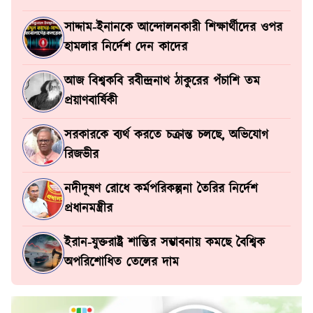
সাদ্দাম-ইনানকে আন্দোলনকারী শিক্ষার্থীদের ওপর
হামলার নির্দেশ দেন কাদের
আজ বিশ্বকবি রবীন্দ্রনাথ ঠাকুরের পঁচাশি তম
প্রয়াণবার্ষিকী
সরকারকে ব্যর্থ করতে চক্রান্ত চলছে, অভিযোগ
রিজভীর
নদীদূষণ রোধে কর্মপরিকল্পনা তৈরির নির্দেশ
প্রধানমন্ত্রীর
ইরান-যুক্তরাষ্ট্র শান্তির সম্ভাবনায় কমছে বৈশ্বিক
অপরিশোধিত তেলের দাম