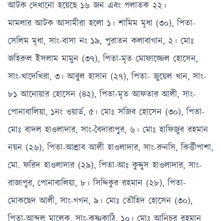
আটক দেখানো হয়েছে ১৬ জন এবং পলাতক ২২।
মামলার আটক আসামীরা হলো ১। শামিম মৃধা (৩০), পিতা-
সেলিম মৃধা, সাং-বাসা নং ১৯, পুরাতন কলাবাগান, ২। মোঃ
জহিরুল ইসলাম মামুন (৩৭), পিতা-মৃত মোফাজ্জেল হোসেন,
সাং-খাদেখিরা, ৩। আবুল হাসান (২৭), পিতা- জুয়েল খান, সাং-
৮১ আনোয়ার হোসেন (৪২), পিতা-মৃত আফতার আলী, সাং-
পোনাবালিয়া, ১নং ওয়ার্ড, ৫। মোঃ সজিব হোসেন (৩০), পিতা-
মোঃ বাদল হাওলাদার, সাং-বৈদারাপুর, ৬। মোঃ হাফিজুর রহমান
নয়ন (২৬), পিতা-আশ্রাব আলী হাওলাদার, সাং-রুনসি, কির্ত্তীপাশা,
মো. ফরিদ হাওলাদার (২৯), পিতা-আঃ কুদ্দুস হাওলাদার, সাং-
রাজাপুর, পোনাবালিয়া, ৮। সিদ্দিকুর রহমান (২৮), পিতা-
মোকছেদ আলী, সাং-গগন, ৯। মোঃ তৌহিদ হোসেন (৩০),
পিতা-আব্দুল মালেক, সাং-কৃষ্ণকাঠি, ১০। মোঃ আনিচুর রহমান