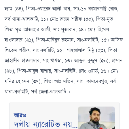
হ্যাম (৪৪), পিতা-ওয়ারেচ আলী খান, সাং-১০ কামারপট্টি রোড,
সর্ব থানা-ঝালকাঠি, ১১। মোঃ রুস্তুম শরীফ (৫৫), পিতা-মৃত
পিতা-মৃত আজাহার আলী, সাং-সুজাবাদ, ১৪। মোঃ হিমেল
হাওলাদার (২১), পিতা-হাবিবুর রহমান, সাং-নলছিটি, ১৫। আসিফ
লিতেম শরীফ, সাং-নলছিটি, ১২। শাহজালাল মিঠু (২৩), পিতা-
জাহাঙ্গীর হাওলাদার, সাং-খাগড়া, ১৩। আব্দুল কুদ্দুস (৫০), হাসান
(২৮), পিতা-আবুল বাশার, সাং-নলছিটি, ৪নং ওয়ার্ড, ১৬। মোঃ
মনির হোসেন (৩৭), পিতা-আঃ মতিন, সাং- কামদেবপুর, সর্ব
থানা-নলছিটি, সর্ব জেলা-ঝালকাঠি ।
আরও
দলীয় ন্যারেটিভ নয়,