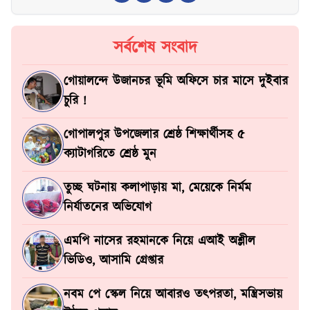
সর্বশেষ সংবাদ
গোয়ালন্দে উজানচর ভূমি অফিসে চার মাসে দুইবার
চুরি !
গোপালপুর উপজেলার শ্রেষ্ঠ শিক্ষার্থীসহ ৫
ক্যাটাগরিতে শ্রেষ্ঠ মুন
তুচ্ছ ঘটনায় কলাপাড়ায় মা, মেয়েকে নির্মম
নির্যাতনের অভিযোগ
এমপি নাসের রহমানকে নিয়ে এআই অশ্লীল
ভিডিও, আসামি গ্রেপ্তার
নবম পে স্কেল নিয়ে আবারও তৎপরতা, মন্ত্রিসভায়