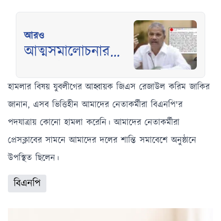
আরও
আত্মসমালোচনার
অভাবেই জনরোষে
আওয়ামী লীগের
হামলার বিষয় যুবলীগের আহ্বায়ক জিএস রেজাউল করিম জাকির
পতন: আসিফ
জানান, এসব ভিত্তিহীন আমাদের নেতাকর্মীরা বিএনপি'র
নজরুল
পদযাত্রায় কোনো হামলা করেনি। আমাদের নেতাকর্মীরা
প্রেসক্লাবের সামনে আমাদের দলের শান্তি সমাবেশে অনুষ্ঠানে
উপস্থিত ছিলেন।
বিএনপি