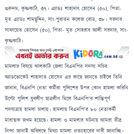
গুরুদম, কৃষ্ণকাঠি, ৩৭। এ্যাডঃ শাহাদাৎ হোসেন (৫০), পিতা-
মৃত এ্যাডঃ শামছুদ্দিন, সাং-পুরাতন কলেজ রোড, ৩৮। সরদার
সাফায়েত হোসেন (৫০), পিতা- মৃত সোহরাব আলী সরদার, সাং-
কৃষ্ণকাঠি।
মামলার বিষয়ে ঝালকাঠি জেলা বিএনপির সদস্য সচিব
অ্যাডভোকেট শাহাদাত হোসেন এর কাছে জানতে চাইলে তিনি
জানান, বিএনপি নেতা কর্মীরা পুলিশের উপর কোন হামলা করিনি
উল্টো পুলিশ যুবলীগ ছাত্রলীগ মিলে বিএনপি'র শান্তিপূর্ণ
পদযাত্রায় হামলা চালায়। হামলায় বিএনপি'র ৮০ নেতাকর্মী
মারাত্মক জখম হয়েছে। হামলা ও মামলার ঘটনায় আমরা তীব্র
নিন্দা জানাই অবিলম্বে মিথ্যা মামলা প্রত্যাহারের দাবী জানাচ্ছি।