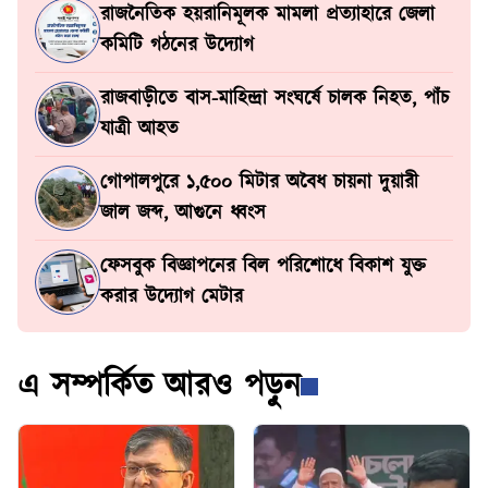
রাজনৈতিক হয়রানিমূলক মামলা প্রত্যাহারে জেলা
কমিটি গঠনের উদ্যোগ
রাজবাড়ীতে বাস-মাহিন্দ্রা সংঘর্ষে চালক নিহত, পাঁচ
যাত্রী আহত
গোপালপুরে ১,৫০০ মিটার অবৈধ চায়না দুয়ারী
জাল জব্দ, আগুনে ধ্বংস
ফেসবুক বিজ্ঞাপনের বিল পরিশোধে বিকাশ যুক্ত
করার উদ্যোগ মেটার
এ সম্পর্কিত আরও পড়ুন