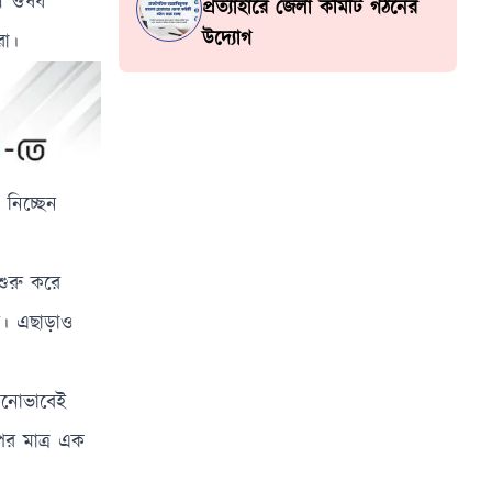
ে ঐ ঔষধ
প্রত্যাহারে জেলা কমিটি গঠনের
উদ্যোগ
নরা।
 নিচ্ছেন
শুরু করে
বে। এছাড়াও
কোনোভাবেই
পর মাত্র এক