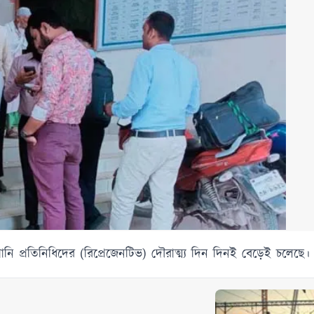
োম্পানি প্রতিনিধিদের (রিপ্রেজেনটিভ) দৌরাত্ম্য দিন দিনই বেড়েই চলেছে।