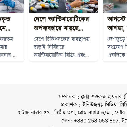
গতকৃত
দেশে অ্যান্টিবায়োটিকের
আগস্টে 
িনে
অপব্যবহারে বাড়ছে
আশঙ্কা,
ুস্থ
মৃত্যুঝুঁকি, উদ্বেগ
করলেন 
অন্যতম
দেশে চিকিৎসকের ব্যবস্থাপত্র
দেশজুড়ে হ
রোগী
বিশেষজ্ঞদের
মার
ছাড়াই নির্বিচারে
সংক্রমণ 
বনার দ্বার
অ্যান্টিবায়োটিক বিক্রি এবং
একদিকে হ
ভাবিত
হাসপাতালের সংক্রমণ
রোগীর সং
ভ্যাকসিন।
নিয়ন্ত্রণে দুর্বলতার কারণে
ছাড়িয়েছে,
মের এই
জীবনরক্ষাকারী
উষ্ণ আবহ
ক
অ্যান্টিবায়োটিক ক্রমেই
ডেঙ্গুর বি
প্রথম
অকার্যকর হয়ে উঠছে।
ফলে অভি
সম্পাদক : মোঃ শওকত হায়দার (
বাচক
আইসিডিডিআর,বির সাম্প্রতিক
আতঙ্ক ব
প্রকাশক : ইনিউজ৭১ মিডিয়া লি
থা
এক গবেষণায় উঠে এসেছে,
অনেকেই 
হাউজ: নাম্বার ৫৫ , দ্বিতীয় তলা, রোড নাম্বার ৬/এ , সেক্টর
অ্যান্টিবায়োটিকের অতিরিক্ত ও
ভেতরে রে
ফোন:
, ই
+880 258 053 897
অনিয়ন্ত্রিত ব্যবহারের ফলে
থেকে রক্ষ