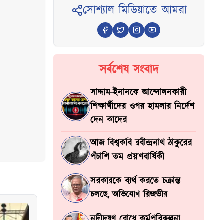
সোশ্যাল মিডিয়াতে আমরা
সর্বশেষ সংবাদ
সাদ্দাম-ইনানকে আন্দোলনকারী
শিক্ষার্থীদের ওপর হামলার নির্দেশ
দেন কাদের
আজ বিশ্বকবি রবীন্দ্রনাথ ঠাকুরের
পঁচাশি তম প্রয়াণবার্ষিকী
সরকারকে ব্যর্থ করতে চক্রান্ত
চলছে, অভিযোগ রিজভীর
নদীদূষণ রোধে কর্মপরিকল্পনা