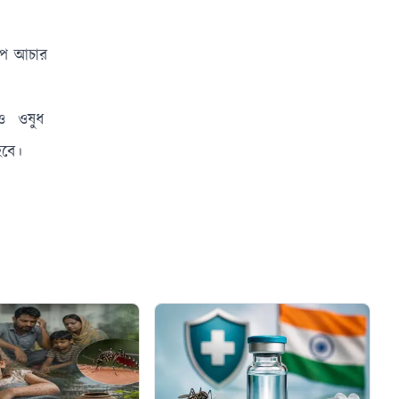
রাপ আচার
েও ওষুধ
হবে।