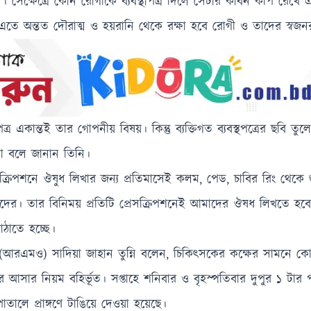
ছেন। সেক্ষেত্রে কোন রোগীকে ব্যবস্থাপত্র দিলে সেটার কার্বন কপি রেখ
এতে অন্তত দৌরাত্ম ও হয়রানি থেকে রক্ষা হবে রোগী ও তাদের স্বজ
্র একান্তই তার গোপনীয় বিষয়। কিন্তু ব্যক্তিগত ব্যবস্থপত্রের ছবি তুলে
 না বলে জানান তিনি।
েসক্রিপশনে ঔষুধ লিখার জন্য প্রতিমাসেই কলম, পেড, চাবির রিং থেকে 
্তারদের। তার বিনিময় প্রতিটি প্রেসক্রিপশনেই আমাদের ঔষধ লিখতে হ
াঠাতে হচ্ছে।
র্তা (আরএমও) সাদিয়া জাহান তুন্নি বলেন, চিকিৎসকের কক্ষের সামনে 
সার নিয়ম বহির্ভূত। সপ্তাহে শনিবার ও বৃহস্পতিবার দুপুর ১ টার 
ালে প্রাঙ্গণে টাঙিয়ে দেওয়া হয়েছে।