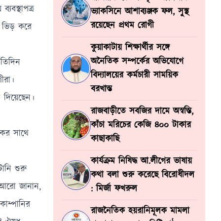
যবস্থাপত্র
ভ্যাকসিনে আশাব্যঞ্জক ফল, সুস্থ
রয়েছেন প্রথম রোগী
ে ভিড় করে
কুয়াকাটায় শিক্ষার্থীর সঙ্গে
অনৈতিক সম্পর্কের অভিযোগে
রতিদিন
বিদ্যালয়ের কর্মচারী সাময়িক
গীরা।
বরখাস্ত
ি দিয়েছেন।
রাজবাড়ীতে সবজির দামে অস্বস্তি,
কাঁচা মরিচের কেজি ৪০০ টাকার
কের সাথে
কাছাকাছি
কার্যক্রম নিষিদ্ধ আ.লীগের ভাষায়
ানি শুরু
কথা বলা শুরু করেছে বিরোধীদল
ি আরো জানান,
: মির্জা ফখরুল
োম্পানির
রাজনৈতিক হয়রানিমূলক মামলা