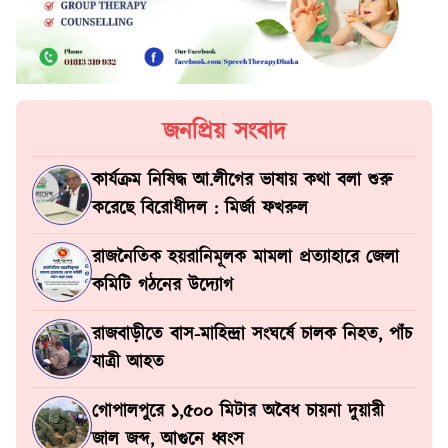
জনপ্রিয় সংবাদ
কার্যক্রম নিষিদ্ধ আ.লীগের ভাষায় কথা বলা শুরু
করেছে বিরোধীদল : মির্জা ফখরুল
রাজনৈতিক হয়রানিমূলক মামলা প্রত্যাহারে জেলা
কমিটি গঠনের উদ্যোগ
রাজবাড়ীতে বাস-মাহিন্দ্রা সংঘর্ষে চালক নিহত, পাঁচ
যাত্রী আহত
গোপালপুরে ১,৫০০ মিটার অবৈধ চায়না দুয়ারী
জাল জব্দ, আগুনে ধ্বংস