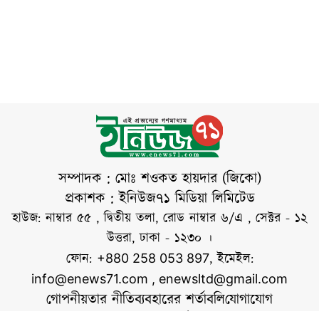
বাহিনী বিশ্বের সবচেয়ে
সর্বোচ্চ গতিবেগ ঘণ্টায়
মসজিদ ও মন্দির—
ব্যয়বহুল সামরিক
১৪৪ কিলোমিটার এবং
উভয় ধরনের
বাহিনীর বিরুদ্ধে
দমকা হাওয়ার
উপাসনালয় অন্তর্ভুক্ত
ছিল। ভারতীয়
সংবাদমাধ্যমের তথ্য
অনুযায়ী, নির্ধারিত
শব্দসীমা অতিক্রমের
অভিযোগে ১ হাজার
২৭৯টি মসজিদ এবং
সম্পাদক : মোঃ শওকত হায়দার (জিকো)
১৯৯টি মন্দিরকে তাদের
প্রকাশক : ইনিউজ৭১ মিডিয়া লিমিটেড
সাউন্ড সিস্টেম
হাউজ: নাম্বার ৫৫ , দ্বিতীয় তলা, রোড নাম্বার ৬/এ , সেক্টর - ১২
অপসারণের নির্দেশ
উত্তরা, ঢাকা - ১২৩০ ।
দেওয়া হয়েছে। পুলিশ
ফোন:
, ইমেইল:
+880 258 053 897
কর্মকর্তারা জানিয়েছেন,
info@enews71.com
,
enewsltd@gmail.com
কোনো নির্দিষ্ট ধর্মকে
গোপনীয়তার নীতি
ব্যবহারের শর্তাবলি
যোগাযোগ
লক্ষ্য