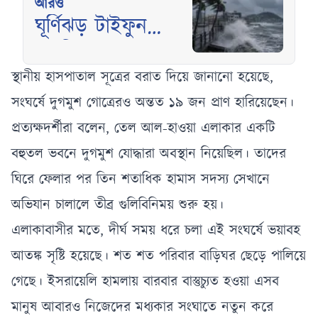
আরও
ঘূর্ণিঝড় টাইফুন
ডলফিনের তাণ্ডবে
ব্যাপক সতর্কতা জারি
স্থানীয় হাসপাতাল সূত্রের বরাত দিয়ে জানানো হয়েছে,
সংঘর্ষে দুগমুশ গোত্রেরও অন্তত ১৯ জন প্রাণ হারিয়েছেন।
প্রত্যক্ষদর্শীরা বলেন, তেল আল-হাওয়া এলাকার একটি
বহুতল ভবনে দুগমুশ যোদ্ধারা অবস্থান নিয়েছিল। তাদের
ঘিরে ফেলার পর তিন শতাধিক হামাস সদস্য সেখানে
অভিযান চালালে তীব্র গুলিবিনিময় শুরু হয়।
এলাকাবাসীর মতে, দীর্ঘ সময় ধরে চলা এই সংঘর্ষে ভয়াবহ
আতঙ্ক সৃষ্টি হয়েছে। শত শত পরিবার বাড়িঘর ছেড়ে পালিয়ে
গেছে। ইসরায়েলি হামলায় বারবার বাস্তুচ্যুত হওয়া এসব
মানুষ আবারও নিজেদের মধ্যকার সংঘাতে নতুন করে