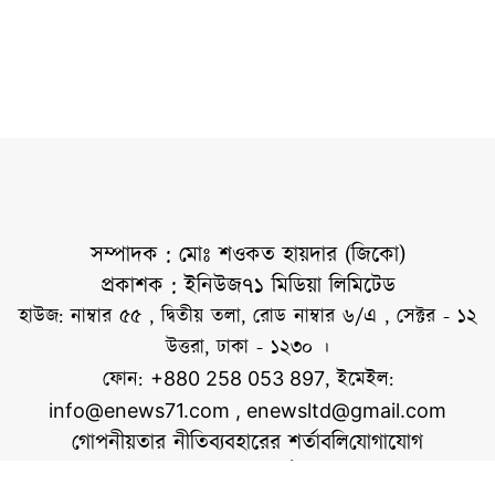
সম্পাদক : মোঃ শওকত হায়দার (জিকো)
প্রকাশক : ইনিউজ৭১ মিডিয়া লিমিটেড
হাউজ: নাম্বার ৫৫ , দ্বিতীয় তলা, রোড নাম্বার ৬/এ , সেক্টর - ১২
উত্তরা, ঢাকা - ১২৩০ ।
ফোন:
, ইমেইল:
+880 258 053 897
info@enews71.com
,
enewsltd@gmail.com
গোপনীয়তার নীতি
ব্যবহারের শর্তাবলি
যোগাযোগ
আমাদের সম্পর্কে
আমরা