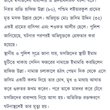
জামে মসজিদের বারান্দায় এ হৃদয়বিদারক ঘটনা ঘটে।
নিহত ব্যক্তি হাফিজ উল্লা (৮০), পশ্চিম লইয়ারকুল গ্রামের
মৃত মসফ উল্লার ছেলে। অভিযুক্ত মোঃ জসিম উদ্দিন (৩২)
একই গ্রামের বাসিন্দা এবং শওকত আলীর ছেলে। পুলিশ
জানিয়েছে, ঘটনার পরপরই অভিযুক্তকে গ্রেফতার করা
হয়েছে।
স্থানীয় ও পুলিশ সূত্রে জানা যায়, মসজিদের স্থায়ী ইমাম
ছুটিতে থাকায় সেদিন ফজরের নামাজে ইমামতি করছিলেন
হাফিজ উল্লা। নামাজ চলাকালে হঠাৎ পেছন দিক থেকে এসে
জসিম একটি কলম দিয়ে তার চোখ, মুখ ও মাথায় আঘাত
করে গুরুতর জখম করেন। পরে তাকে মারধর করে টেনে
মসজিদের বারান্দায় নিয়ে আসা হয়। অতিরিক্ত রক্তক্ষরণে
ঘটনাস্থলেই তার মৃত্যু হয়।