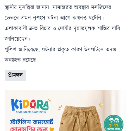
স্থানীয় মুসল্লিরা জানান, নামাজরত অবস্থায় মসজিদের
ভেতরে এমন নৃশংস ঘটনা আগে কখনও ঘটেনি।
এলাকাবাসী দ্রুত বিচার ও দোষীর দৃষ্টান্তমূলক শাস্তির দাবি
জানিয়েছেন।
পুলিশ জানিয়েছে, ঘটনার প্রকৃত কারণ উদঘাটনে তদন্ত
অব্যাহত রয়েছে।
শ্রীমঙ্গল