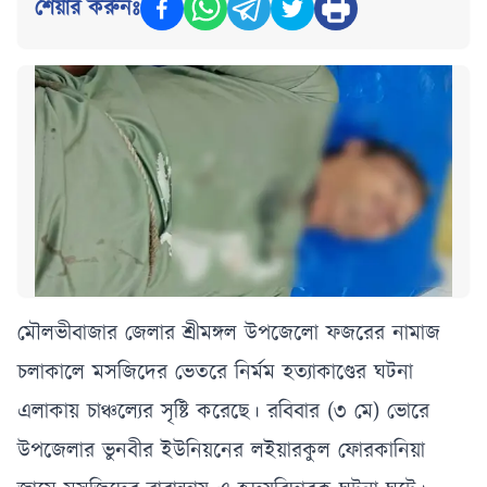
শেয়ার করুনঃ
মৌলভীবাজার জেলার শ্রীমঙ্গল উপজেলাে ফজরের নামাজ
চলাকালে মসজিদের ভেতরে নির্মম হত্যাকাণ্ডের ঘটনা
এলাকায় চাঞ্চল্যের সৃষ্টি করেছে। রবিবার (৩ মে) ভোরে
উপজেলার ভুনবীর ইউনিয়নের লইয়ারকুল ফোরকানিয়া