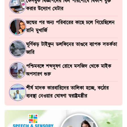
ফেসবুক বিজ্ঞাপনের বিল পরিশোধে বিকাশ যুক্ত
করার উদ্যোগ মেটার
জন্মের পর অন্য পরিবারের কাছে চলে গিয়েছিলেন
রানি মুখার্জি
ঘূর্ণিঝড় টাইফুন ডলফিনের তাণ্ডবে ব্যাপক সতর্কতা
জারি
পশ্চিমবঙ্গে শব্দদূষণ রোধে মসজিদ থেকে মাইক
অপসারণ শুরু
শীর্ষ মাদক কারবারিদের তালিকা হচ্ছে, কঠোর
ব্যবস্থা নেওয়ার ঘোষণা স্বরাষ্ট্রমন্ত্রীর