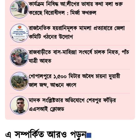
কার্যক্রম নিষিদ্ধ আ.লীগের ভাষায় কথা বলা শুরু
করেছে বিরোধীদল : মির্জা ফখরুল
রাজনৈতিক হয়রানিমূলক মামলা প্রত্যাহারে জেলা
কমিটি গঠনের উদ্যোগ
রাজবাড়ীতে বাস-মাহিন্দ্রা সংঘর্ষে চালক নিহত, পাঁচ
যাত্রী আহত
গোপালপুরে ১,৫০০ মিটার অবৈধ চায়না দুয়ারী
জাল জব্দ, আগুনে ধ্বংস
মাদক সংশ্লিষ্টতার অভিযোগে শেরপুর ফাঁড়ির
এএসআই ক্লোজড
এ সম্পর্কিত আরও পড়ুন