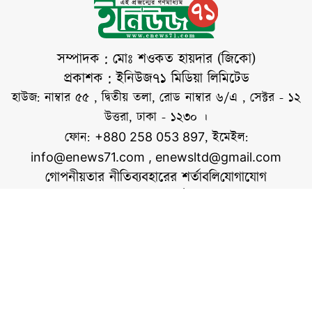
প্রতিবাদ সমাবেশ শেষে
বিক্ষোভ মিছিল সহকারে
জেলা প্রশাসক কার্যালয়
সম্পাদক : মোঃ শওকত হায়দার (জিকো)
প্রাঙ্গণে তারা অবস্থান
প্রকাশক : ইনিউজ৭১ মিডিয়া লিমিটেড
নেন। পরে জেলা
হাউজ: নাম্বার ৫৫ , দ্বিতীয় তলা, রোড নাম্বার ৬/এ , সেক্টর - ১২
প্রশাসক বরাবরে
উত্তরা, ঢাকা - ১২৩০ ।
স্মারকলিপি দেন।
ফোন:
, ইমেইল:
+880 258 053 897
সমাবেশে বক্তব্য দেন,
info@enews71.com
,
enewsltd@gmail.com
আ স ম ছালেহ
গোপনীয়তার নীতি
ব্যবহারের শর্তাবলি
যোগাযোগ
সোহেল,
আমাদের সম্পর্কে
আমরা
সোশ্যাল মিডিয়াতে আমরা
স্বত্ব © ইনিউজ৭১.কম