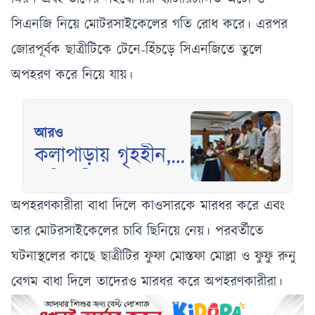
সিএনজি নিয়ে মোটরসাইকেলের গতি রোধ করে। এরপর
জোরপূর্বক ছাত্রীটিকে টেনে-হিঁচড়ে সিএনজিতে তুলে
অপহরণ করে নিয়ে যায়।
আরও
কলাপাড়ায় গৃহহীন,
প্রতিবন্ধী, দুস্থ ও
দরিদ্র ৫৭ মেধাবী
অপহরণকারীরা বাধা দিলে কাওসারকে মারধর করে এবং
শিক্ষার্থী পেল অর্থ
তার মোটরসাইকেলের চাবি ছিনিয়ে নেয়। পরবর্তীতে
সহায়তা
ঘটনাস্থলের কাছে ছাত্রীটির ফুফা মোস্তফা মোল্লা ও ফুফু রুনু
বেগম বাধা দিলে তাদেরও মারধর করে অপহরণকারীরা।