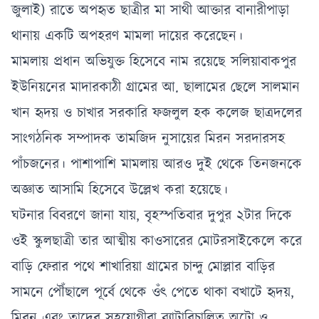
জুলাই) রাতে অপহৃত ছাত্রীর মা সাথী আক্তার বানারীপাড়া
থানায় একটি অপহরণ মামলা দায়ের করেছেন।
মামলায় প্রধান অভিযুক্ত হিসেবে নাম রয়েছে সলিয়াবাকপুর
ইউনিয়নের মাদারকাঠী গ্রামের আ. ছালামের ছেলে সালমান
খান হৃদয় ও চাখার সরকারি ফজলুল হক কলেজ ছাত্রদলের
সাংগঠনিক সম্পাদক তামজিদ নুসায়ের মিরন সরদারসহ
পাঁচজনের। পাশাপাশি মামলায় আরও দুই থেকে তিনজনকে
অজ্ঞাত আসামি হিসেবে উল্লেখ করা হয়েছে।
ঘটনার বিবরণে জানা যায়, বৃহস্পতিবার দুপুর ২টার দিকে
ওই স্কুলছাত্রী তার আত্মীয় কাওসারের মোটরসাইকেলে করে
বাড়ি ফেরার পথে শাখারিয়া গ্রামের চান্দু মোল্লার বাড়ির
সামনে পৌঁছালে পূর্বে থেকে ওঁৎ পেতে থাকা বখাটে হৃদয়,
মিরন এবং তাদের সহযোগীরা ব্যাটারিচালিত অটো ও