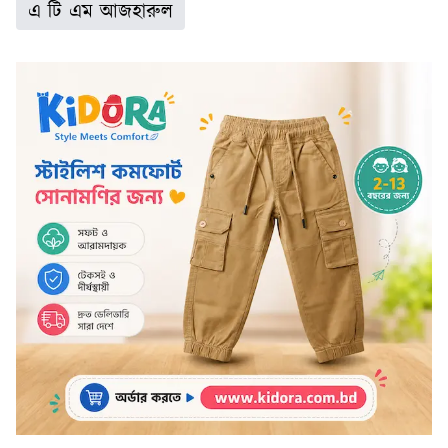
এ টি এম আজহারুল