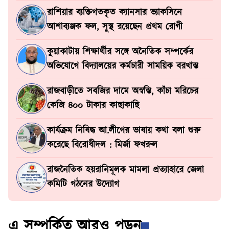
রাশিয়ার ব্যক্তিগতকৃত ক্যানসার ভ্যাকসিনে
আশাব্যঞ্জক ফল, সুস্থ রয়েছেন প্রথম রোগী
কুয়াকাটায় শিক্ষার্থীর সঙ্গে অনৈতিক সম্পর্কের
অভিযোগে বিদ্যালয়ের কর্মচারী সাময়িক বরখাস্ত
রাজবাড়ীতে সবজির দামে অস্বস্তি, কাঁচা মরিচের
কেজি ৪০০ টাকার কাছাকাছি
কার্যক্রম নিষিদ্ধ আ.লীগের ভাষায় কথা বলা শুরু
করেছে বিরোধীদল : মির্জা ফখরুল
রাজনৈতিক হয়রানিমূলক মামলা প্রত্যাহারে জেলা
কমিটি গঠনের উদ্যোগ
এ সম্পর্কিত আরও পড়ুন