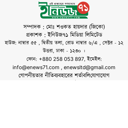
গুলিতে প্রায় দেড়
হাজার মুক্তিকামী মানুষ
শহিদ হয়েছেন এবং
প্রায় ৩০ হাজার মানুষ
সম্পাদক : মোঃ শওকত হায়দার (জিকো)
গুরুতর আহত
প্রকাশক : ইনিউজ৭১ মিডিয়া লিমিটেড
হয়েছেন। কয়েক হাজার
হাউজ: নাম্বার ৫৫ , দ্বিতীয় তলা, রোড নাম্বার ৬/এ , সেক্টর - ১২
মানুষ হাত, পা কিংবা
উত্তরা, ঢাকা - ১২৩০ ।
চোখ হারিয়ে স্থায়ীভাবে
ফোন:
, ইমেইল:
+880 258 053 897
info@enews71.com
,
enewsltd@gmail.com
গোপনীয়তার নীতি
ব্যবহারের শর্তাবলি
যোগাযোগ
আমাদের সম্পর্কে
আমরা
সোশ্যাল মিডিয়াতে আমরা
স্বত্ব © ইনিউজ৭১.কম