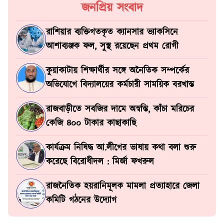
জনপ্রিয় সংবাদ
রাশিয়ার ব্যক্তিগতকৃত ক্যানসার ভ্যাকসিনে
আশাব্যঞ্জক ফল, সুস্থ রয়েছেন প্রথম রোগী
কুয়াকাটায় শিক্ষার্থীর সঙ্গে অনৈতিক সম্পর্কের
অভিযোগে বিদ্যালয়ের কর্মচারী সাময়িক বরখাস্ত
রাজবাড়ীতে সবজির দামে অস্বস্তি, কাঁচা মরিচের
কেজি ৪০০ টাকার কাছাকাছি
কার্যক্রম নিষিদ্ধ আ.লীগের ভাষায় কথা বলা শুরু
করেছে বিরোধীদল : মির্জা ফখরুল
রাজনৈতিক হয়রানিমূলক মামলা প্রত্যাহারে জেলা
কমিটি গঠনের উদ্যোগ