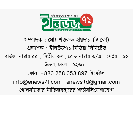
নামাজ ফরজ। এই
নামাজ শুধু একটি
ইবাদত নয়, বরং
মুসলিম সমাজে ঐক্য,
ভ্রাতৃত্ব ও পারস্পরিক
সম্পাদক : মোঃ শওকত হায়দার (জিকো)
সম্প্রীতি বৃদ্ধিরও
প্রকাশক : ইনিউজ৭১ মিডিয়া লিমিটেড
গুরুত্বপূর্ণ মাধ্যম। পবিত্র
হাউজ: নাম্বার ৫৫ , দ্বিতীয় তলা, রোড নাম্বার ৬/এ , সেক্টর - ১২
কোরআনের সূরা আল-
উত্তরা, ঢাকা - ১২৩০ ।
জুমুআয় আল্লাহ তাআলা
ফোন:
, ইমেইল:
+880 258 053 897
নির্দেশ দিয়েছেন,
info@enews71.com
,
enewsltd@gmail.com
গোপনীয়তার নীতি
ব্যবহারের শর্তাবলি
যোগাযোগ
আমাদের সম্পর্কে
আমরা
সোশ্যাল মিডিয়াতে আমরা