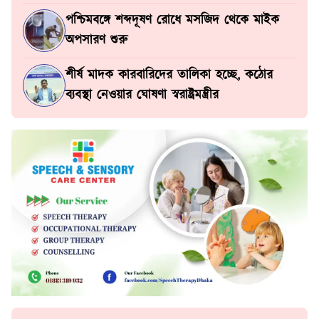
পশ্চিমবঙ্গে শব্দদূষণ রোধে মসজিদ থেকে মাইক
অপসারণ শুরু
শীর্ষ মাদক কারবারিদের তালিকা হচ্ছে, কঠোর
ব্যবস্থা নেওয়ার ঘোষণা স্বরাষ্ট্রমন্ত্রীর