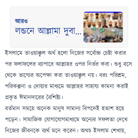
আরও
লন্ডনে আল্লামা দুবাগী
(রহ.)-এর ষষ্ঠ
ঈসালে সাওয়াব
ইসলামে তাওয়াক্কুল অর্থ হলো নিজের সর্বোচ্চ চেষ্টা করার
মাহফিল অনুষ্ঠিত
পর ফলাফলের ব্যাপারে আল্লাহর ওপর নির্ভর করা। শুধু বসে
থেকে ভাগ্যের অপেক্ষা করা তাওয়াক্কুল নয়। বরং পরিশ্রম,
পরিকল্পনা ও দোয়ার মাধ্যমে আল্লাহর সাহায্য কামনা করাই
প্রকৃত ঈমানদারের বৈশিষ্ট্য।
বর্তমান সময়ে অনেক মানুষ সামান্য বিপদেই হতাশ হয়ে
পড়েন। সামাজিক যোগাযোগমাধ্যমে অন্যের সফলতা দেখে
নিজের জীবনকে ব্যর্থ মনে করেন। অথচ ইসলাম শেখায়,