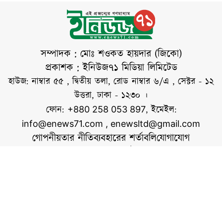
বিশ্ববিদ্যালয়ের প্রক্টর
অধ্যাপক ড. মোহাম্মদ
নাসির উদ্দীনের সই
করা এক বিজ্ঞপ্তিতে এ
সম্পাদক : মোঃ শওকত হায়দার (জিকো)
সিদ্ধান্ত জানানো হয়।
প্রকাশক : ইনিউজ৭১ মিডিয়া লিমিটেড
বিজ্ঞপ্তিতে বলা হয়েছে,
হাউজ: নাম্বার ৫৫ , দ্বিতীয় তলা, রোড নাম্বার ৬/এ , সেক্টর - ১২
বৃহস্পতিবার (৬
উত্তরা, ঢাকা - ১২৩০ ।
আগস্ট) একই স্থান ও
ফোন:
, ইমেইল:
+880 258 053 897
info@enews71.com
,
enewsltd@gmail.com
গোপনীয়তার নীতি
ব্যবহারের শর্তাবলি
যোগাযোগ
আমাদের সম্পর্কে
আমরা
সোশ্যাল মিডিয়াতে আমরা