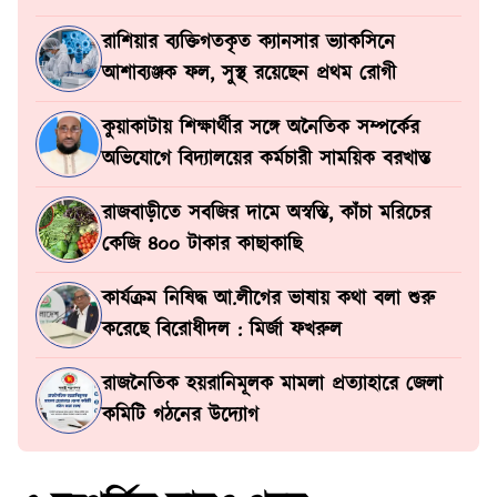
রাশিয়ার ব্যক্তিগতকৃত ক্যানসার ভ্যাকসিনে
আশাব্যঞ্জক ফল, সুস্থ রয়েছেন প্রথম রোগী
কুয়াকাটায় শিক্ষার্থীর সঙ্গে অনৈতিক সম্পর্কের
অভিযোগে বিদ্যালয়ের কর্মচারী সাময়িক বরখাস্ত
রাজবাড়ীতে সবজির দামে অস্বস্তি, কাঁচা মরিচের
কেজি ৪০০ টাকার কাছাকাছি
কার্যক্রম নিষিদ্ধ আ.লীগের ভাষায় কথা বলা শুরু
করেছে বিরোধীদল : মির্জা ফখরুল
রাজনৈতিক হয়রানিমূলক মামলা প্রত্যাহারে জেলা
কমিটি গঠনের উদ্যোগ