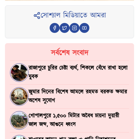
সোশ্যাল মিডিয়াতে আমরা
সর্বশেষ সংবাদ
রাজাপুরে চুরির চেষ্টা ব্যর্থ, শিকলে বেঁধে রাখা হলো
যুবক
জুমার দিনের বিশেষ আমলে রহমত বরকত ক্ষমার
অশেষ সুযোগ
গোপালপুরে ১,৫০০ মিটার অবৈধ চায়না দুয়ারী
জাল জব্দ, আগুনে ধ্বংস