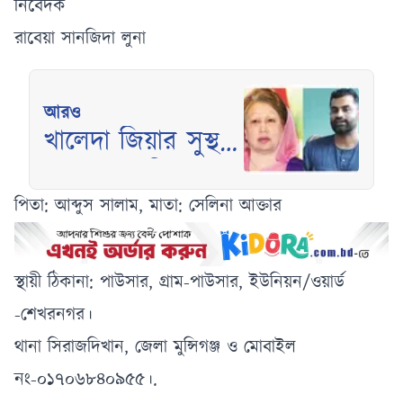
নিবেদক
রাবেয়া সানজিদা লুনা
আরও
খালেদা জিয়ার সুস্থতা
কামনায় তামিম
ইকবালের দোয়ার
পিতা: আব্দুস সালাম, মাতা: সেলিনা আক্তার
আহ্বান
স্থায়ী ঠিকানা: পাউসার, গ্রাম-পাউসার, ইউনিয়ন/ওয়ার্ড
-শেখরনগর।
থানা সিরাজদিখান, জেলা মুন্সিগঞ্জ ও মোবাইল
নং-০১৭০৬৮৪০৯৫৫।.