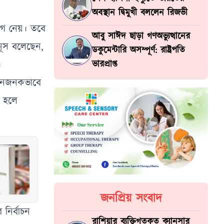
অবস্থান দ্বিমুখী বললেন রিজভী
োগ নেয়। তবে
আবু সাঈদ ছাড়া গণঅভ্যুত্থানের
উনূস বলেছেন,
ডকুমেন্টারি অসম্পূর্ণ: রাষ্ট্রপতি
া।
ভারপ্রাপ্ত
্মানজনকভাবে
ত হলে
জনপ্রিয় সংবাদ
নির্বাচন
রাশিয়ার ব্যক্তিগতকৃত ক্যানসার