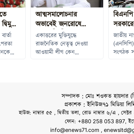
ুতে
আত্মসমালোচনার
বিএনপ
্বিমুখী
অভাবেই জনরোষে
সরকারে
আওয়ামী লীগের পতন:
দাবি স
ার্তা
একাত্তরের মুক্তিযুদ্ধে
জাতীয় নাগ
আসিফ নজরুল
ৎপরতা
রাজনৈতিক নেতৃত্ব দেওয়া
(এনসিপি) 
থানকে
আওয়ামী লীগ কেন
সংগঠক স
মন্তব্য
জনরোষের মুখে ক্ষমতাচ্যুত
করেছেন, 
সিনিয়র
হলো, সেই আত্মসমালোচনার
নিপীড়নে
নমন্ত্রীর
দায় দলটির নিজেরই বলে
ক্ষমতার 
ির রিজভী।
মন্তব্য করেছেন সাবেক
এখন আগ
রতিক সময়ে
অন্তর্বর্তী সরকারের আইন
মতোই আচ
সম্পাদক : মোঃ শওকত হায়দার (
সিনার
উপদেষ্টা আসিফ নজরুল।
(৫ আগস্ট
প্রকাশক : ইনিউজ৭১ মিডিয়া লি
প্রচার এবং
বুধবার (৫ আগস্ট) নিজের
ভেরিফায়
হাউজ: নাম্বার ৫৫ , দ্বিতীয় তলা, রোড নাম্বার ৬/এ , সেক্টর
্ঠানে তার
ভেরিফায়েড ফেসবুক পেজে
অ্যাকাউন
ফোন:
, ই
+880 258 053 897
্থান নিয়ে
দেওয়া এক পোস্টে তিনি এ
পোস্টে স
info@enews71.com
,
enewsltd@g