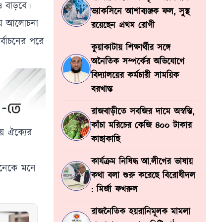
রও বাড়বে।
ভ্যাকসিনে আশাব্যঞ্জক ফল, সুস্থ
য়ে আলোচনা
রয়েছেন প্রথম রোগী
র্বাচনের পরে
কুয়াকাটায় শিক্ষার্থীর সঙ্গে
অনৈতিক সম্পর্কের অভিযোগে
বিদ্যালয়ের কর্মচারী সাময়িক
বরখাস্ত
রাজবাড়ীতে সবজির দামে অস্বস্তি,
কাঁচা মরিচের কেজি ৪০০ টাকার
য় ঐক্যের
কাছাকাছি
কার্যক্রম নিষিদ্ধ আ.লীগের ভাষায়
 অনেকে মনে
কথা বলা শুরু করেছে বিরোধীদল
: মির্জা ফখরুল
রাজনৈতিক হয়রানিমূলক মামলা