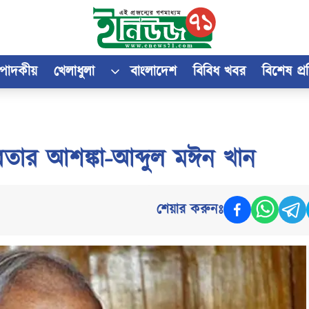
্পাদকীয়
খেলাধুলা
বাংলাদেশ
বিবিধ খবর
বিশেষ প্
থিরতার আশঙ্কা-আব্দুল মঈন খান
শেয়ার করুনঃ