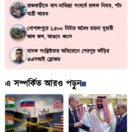
রাজবাড়ীতে বাস-মাহিন্দ্রা সংঘর্ষে চালক নিহত, পাঁচ
যাত্রী আহত
গোপালপুরে ১,৫০০ মিটার অবৈধ চায়না দুয়ারী
জাল জব্দ, আগুনে ধ্বংস
মাদক সংশ্লিষ্টতার অভিযোগে শেরপুর ফাঁড়ির
এএসআই ক্লোজড
এ সম্পর্কিত আরও পড়ুন