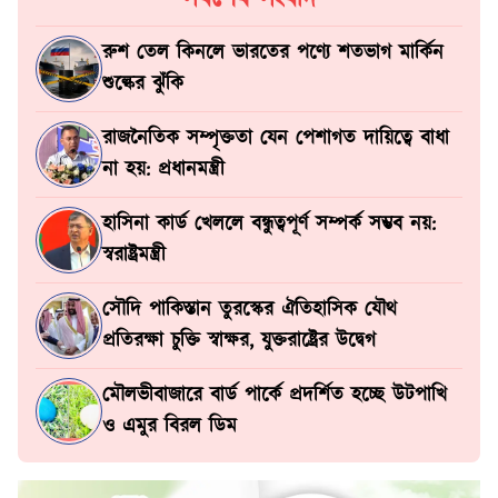
রুশ তেল কিনলে ভারতের পণ্যে শতভাগ মার্কিন
শুল্কের ঝুঁকি
রাজনৈতিক সম্পৃক্ততা যেন পেশাগত দায়িত্বে বাধা
না হয়: প্রধানমন্ত্রী
হাসিনা কার্ড খেললে বন্ধুত্বপূর্ণ সম্পর্ক সম্ভব নয়:
স্বরাষ্ট্রমন্ত্রী
সৌদি পাকিস্তান তুরস্কের ঐতিহাসিক যৌথ
প্রতিরক্ষা চুক্তি স্বাক্ষর, যুক্তরাষ্ট্রের উদ্বেগ
মৌলভীবাজারে বার্ড পার্কে প্রদর্শিত হচ্ছে উটপাখি
ও এমুর বিরল ডিম