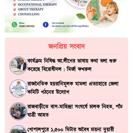
জনপ্রিয় সংবাদ
কার্যক্রম নিষিদ্ধ আ.লীগের ভাষায় কথা বলা শুরু
করেছে বিরোধীদল : মির্জা ফখরুল
রাজনৈতিক হয়রানিমূলক মামলা প্রত্যাহারে জেলা
কমিটি গঠনের উদ্যোগ
রাজবাড়ীতে বাস-মাহিন্দ্রা সংঘর্ষে চালক নিহত, পাঁচ
যাত্রী আহত
গোপালপুরে ১,৫০০ মিটার অবৈধ চায়না দুয়ারী