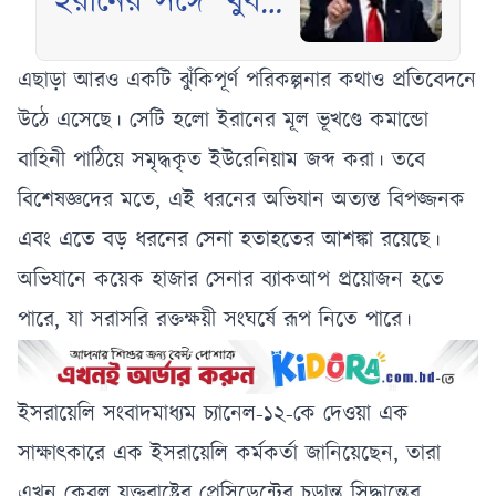
ইরানের সঙ্গে ‘খুব
ভালো আলোচনা’
চলছে বলে দাবি
এছাড়া আরও একটি ঝুঁকিপূর্ণ পরিকল্পনার কথাও প্রতিবেদনে
ট্রাম্পের
উঠে এসেছে। সেটি হলো ইরানের মূল ভূখণ্ডে কমান্ডো
বাহিনী পাঠিয়ে সমৃদ্ধকৃত ইউরেনিয়াম জব্দ করা। তবে
বিশেষজ্ঞদের মতে, এই ধরনের অভিযান অত্যন্ত বিপজ্জনক
এবং এতে বড় ধরনের সেনা হতাহতের আশঙ্কা রয়েছে।
অভিযানে কয়েক হাজার সেনার ব্যাকআপ প্রয়োজন হতে
পারে, যা সরাসরি রক্তক্ষয়ী সংঘর্ষে রূপ নিতে পারে।
ইসরায়েলি সংবাদমাধ্যম চ্যানেল-১২-কে দেওয়া এক
সাক্ষাৎকারে এক ইসরায়েলি কর্মকর্তা জানিয়েছেন, তারা
এখন কেবল যুক্তরাষ্ট্রের প্রেসিডেন্টের চূড়ান্ত সিদ্ধান্তের