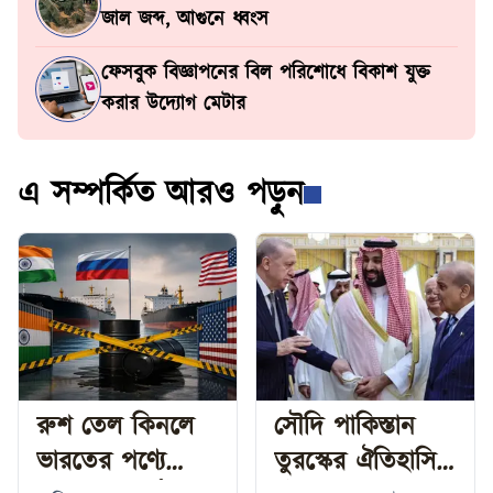
জাল জব্দ, আগুনে ধ্বংস
ফেসবুক বিজ্ঞাপনের বিল পরিশোধে বিকাশ যুক্ত
করার উদ্যোগ মেটার
এ সম্পর্কিত আরও পড়ুন
রুশ তেল কিনলে
সৌদি পাকিস্তান
ভারতের পণ্যে
তুরস্কের ঐতিহাসিক