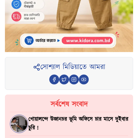
সোশ্যাল মিডিয়াতে আমরা
সর্বশেষ সংবাদ
গোয়ালন্দে উজানচর ভূমি অফিসে চার মাসে দুইবার
চুরি !