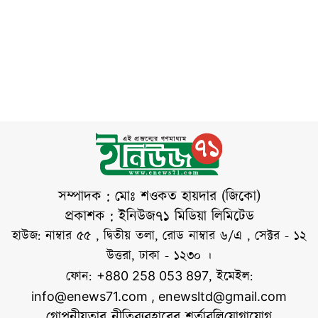
ইরানের শক্তিশালী সশস্ত্র
কেন্দ্রের কাছে বাতাসের
পরিচালিত এ অভিযানে
বাহিনী বিশ্বের সবচেয়ে
সর্বোচ্চ গতিবেগ ঘণ্টায়
মসজিদ ও মন্দির—
ব্যয়বহুল সামরিক
১৪৪ কিলোমিটার এবং
উভয় ধরনের
বাহিনীর বিরুদ্ধে
দমকা হাওয়ার
উপাসনালয় অন্তর্ভুক্ত
ছিল। ভারতীয়
সংবাদমাধ্যমের তথ্য
অনুযায়ী, নির্ধারিত
শব্দসীমা অতিক্রমের
অভিযোগে ১ হাজার
২৭৯টি মসজিদ এবং
সম্পাদক : মোঃ শওকত হায়দার (জিকো)
১৯৯টি মন্দিরকে তাদের
প্রকাশক : ইনিউজ৭১ মিডিয়া লিমিটেড
সাউন্ড সিস্টেম
হাউজ: নাম্বার ৫৫ , দ্বিতীয় তলা, রোড নাম্বার ৬/এ , সেক্টর - ১২
অপসারণের নির্দেশ
উত্তরা, ঢাকা - ১২৩০ ।
দেওয়া হয়েছে। পুলিশ
ফোন:
, ইমেইল:
+880 258 053 897
কর্মকর্তারা জানিয়েছেন,
info@enews71.com
,
enewsltd@gmail.com
কোনো নির্দিষ্ট ধর্মকে
গোপনীয়তার নীতি
ব্যবহারের শর্তাবলি
যোগাযোগ