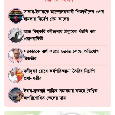
সাদ্দাম-ইনানকে আন্দোলনকারী শিক্ষার্থীদের ওপর
হামলার নির্দেশ দেন কাদের
আজ বিশ্বকবি রবীন্দ্রনাথ ঠাকুরের পঁচাশি তম
প্রয়াণবার্ষিকী
সরকারকে ব্যর্থ করতে চক্রান্ত চলছে, অভিযোগ
রিজভীর
নদীদূষণ রোধে কর্মপরিকল্পনা তৈরির নির্দেশ
প্রধানমন্ত্রীর
ইরান-যুক্তরাষ্ট্র শান্তির সম্ভাবনায় কমছে বৈশ্বিক
অপরিশোধিত তেলের দাম