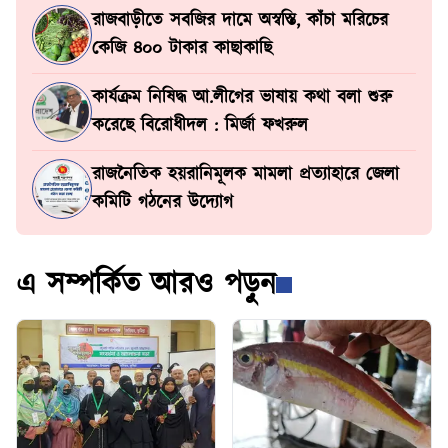
রাজবাড়ীতে সবজির দামে অস্বস্তি, কাঁচা মরিচের
কেজি ৪০০ টাকার কাছাকাছি
কার্যক্রম নিষিদ্ধ আ.লীগের ভাষায় কথা বলা শুরু
করেছে বিরোধীদল : মির্জা ফখরুল
রাজনৈতিক হয়রানিমূলক মামলা প্রত্যাহারে জেলা
কমিটি গঠনের উদ্যোগ
এ সম্পর্কিত আরও পড়ুন