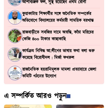
আশাব্যঞ্জক ফল, সুস্থ রয়েছেন প্রথম রোগী
কুয়াকাটায় শিক্ষার্থীর সঙ্গে অনৈতিক সম্পর্কের
অভিযোগে বিদ্যালয়ের কর্মচারী সাময়িক বরখাস্ত
রাজবাড়ীতে সবজির দামে অস্বস্তি, কাঁচা মরিচের
কেজি ৪০০ টাকার কাছাকাছি
কার্যক্রম নিষিদ্ধ আ.লীগের ভাষায় কথা বলা শুরু
করেছে বিরোধীদল : মির্জা ফখরুল
রাজনৈতিক হয়রানিমূলক মামলা প্রত্যাহারে জেলা
কমিটি গঠনের উদ্যোগ
এ সম্পর্কিত আরও পড়ুন