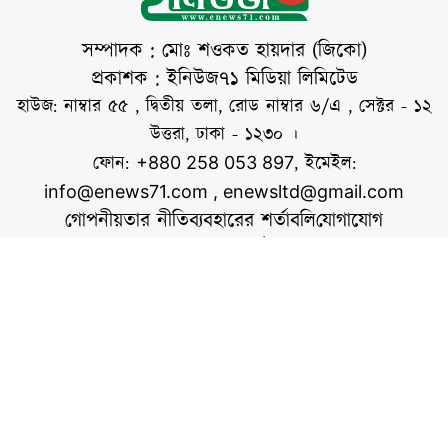
বাকারা: ১৫৩)। এই
আয়াত থেকে বোঝা
সম্পাদক : মোঃ শওকত হায়দার (জিকো)
যায়, ধৈর্য শুধু একটি
প্রকাশক : ইনিউজ৭১ মিডিয়া লিমিটেড
উত্তম গুণ নয়, বরং এটি
হাউজ: নাম্বার ৫৫ , দ্বিতীয় তলা, রোড নাম্বার ৬/এ , সেক্টর - ১২
আল্লাহর বিশেষ সাহায্য
উত্তরা, ঢাকা - ১২৩০ ।
ফোন:
, ইমেইল:
+880 258 053 897
info@enews71.com
,
enewsltd@gmail.com
গোপনীয়তার নীতি
ব্যবহারের শর্তাবলি
যোগাযোগ
আমাদের সম্পর্কে
আমরা
সোশ্যাল মিডিয়াতে আমরা
স্বত্ব © ইনিউজ৭১.কম
ওয়েবসাইটের কোনো লেখা, ছবি, ভিডিও অনুমতি ছাড়া ব্যবহার