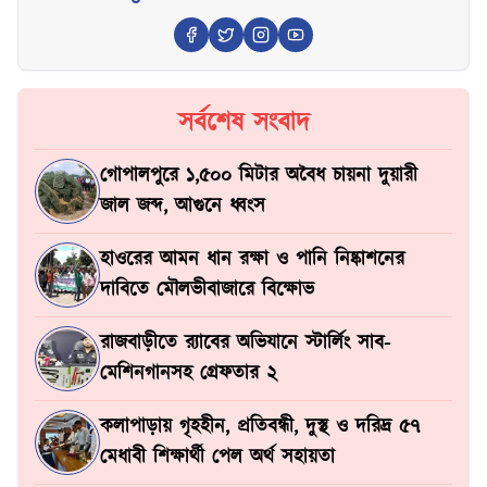
সর্বশেষ সংবাদ
গোপালপুরে ১,৫০০ মিটার অবৈধ চায়না দুয়ারী
জাল জব্দ, আগুনে ধ্বংস
হাওরের আমন ধান রক্ষা ও পানি নিষ্কাশনের
দাবিতে মৌলভীবাজারে বিক্ষোভ
রাজবাড়ীতে র‍্যাবের অভিযানে স্টার্লিং সাব-
মেশিনগানসহ গ্রেফতার ২
কলাপাড়ায় গৃহহীন, প্রতিবন্ধী, দুস্থ ও দরিদ্র ৫৭
মেধাবী শিক্ষার্থী পেল অর্থ সহায়তা