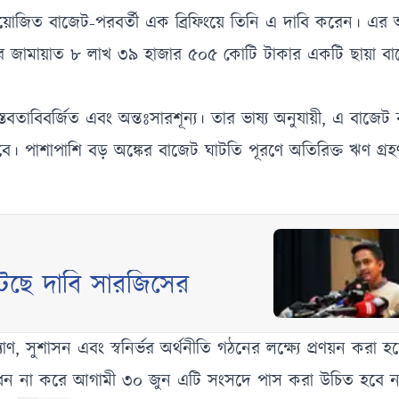
 আয়োজিত বাজেট-পরবর্তী এক ব্রিফিংয়ে তিনি এ দাবি করেন। এর
র পর জামায়াত ৮ লাখ ৩৯ হাজার ৫০৫ কোটি টাকার একটি ছায়া ব
বতাবিবর্জিত এবং অন্তঃসারশূন্য। তার ভাষ্য অনুযায়ী, এ বাজেট ব
হবে। পাশাপাশি বড় অঙ্কের বাজেট ঘাটতি পূরণে অতিরিক্ত ঋণ গ্
টছে দাবি সারজিসের
ণ, সুশাসন এবং স্বনির্ভর অর্থনীতি গঠনের লক্ষ্যে প্রণয়ন করা হ
োধন না করে আগামী ৩০ জুন এটি সংসদে পাস করা উচিত হবে ন