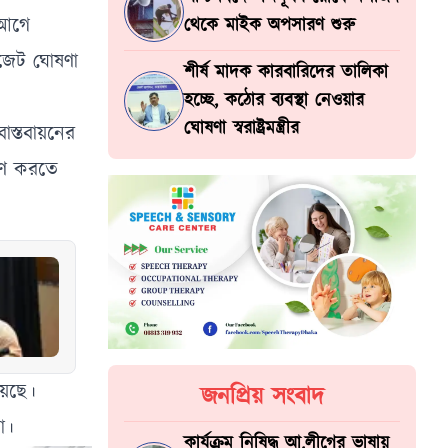
 আগে
থেকে মাইক অপসারণ শুরু
াজেট ঘোষণা
শীর্ষ মাদক কারবারিদের তালিকা
হচ্ছে, কঠোর ব্যবস্থা নেওয়ার
ঘোষণা স্বরাষ্ট্রমন্ত্রীর
াস্তবায়নের
রহণ করতে
য়েছে।
জনপ্রিয় সংবাদ
া।
কার্যক্রম নিষিদ্ধ আ.লীগের ভাষায়