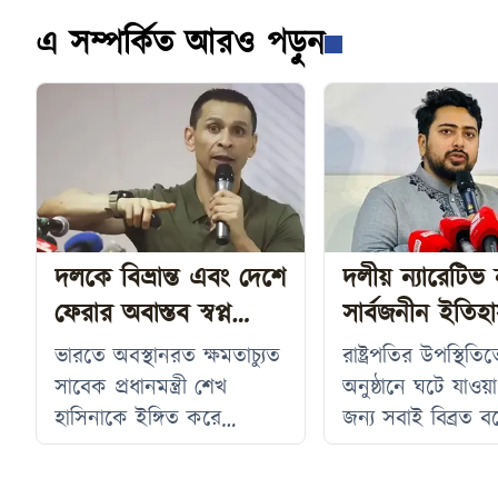
এ সম্পর্কিত আরও পড়ুন
দলকে বিভ্রান্ত এবং দেশে
দলীয় ন্যারেটিভ
ফেরার অবাস্তব স্বপ্ন
সার্বজনীন ইতিহ
দেখানো হচ্ছে: সোহেল
চাইলেন নাহিদ 
ভারতে অবস্থানরত ক্ষমতাচ্যুত
রাষ্ট্রপতির উপস্থিতিতে 
তাজ
সাবেক প্রধানমন্ত্রী শেখ
অনুষ্ঠানে ঘটে যাওয়
হাসিনাকে ইঙ্গিত করে
জন্য সবাই বিব্রত বল
আওয়ামী লীগের সাবেক নেতা
করেছেন জাতীয় না
ও সাবেক স্বরাষ্ট্র প্রতিমন্ত্রী
পার্টির (এনসিপি) 