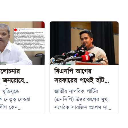
ালোচনার
বিএনপি আগের
ই জনরোষে
সরকারের পথেই হাঁটছে
 লীগের পতন:
দাবি সারজিসের
ুক্তিযুদ্ধে
জাতীয় নাগরিক পার্টির
নজরুল
 নেতৃত্ব দেওয়া
(এনসিপি) উত্তরাঞ্চলের মুখ্য
লীগ কেন
সংগঠক সারজিস আলম দাবি
ুখে ক্ষমতাচ্যুত
করেছেন, দীর্ঘ ১৬ বছর
ই আত্মসমালোচনার
নিপীড়নের শিকার হওয়ার পর