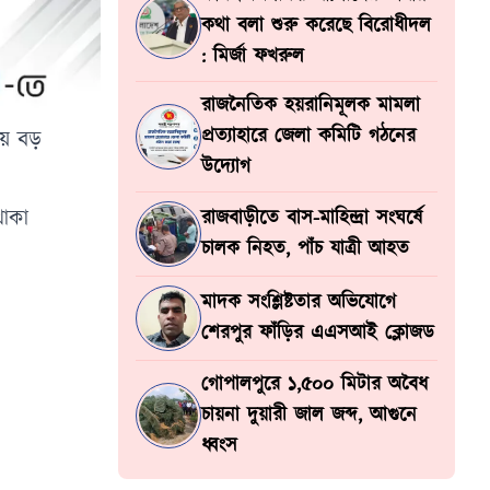
কথা বলা শুরু করেছে বিরোধীদল
: মির্জা ফখরুল
রাজনৈতিক হয়রানিমূলক মামলা
প্রত্যাহারে জেলা কমিটি গঠনের
য়ে বড়
উদ্যোগ
থাকা
রাজবাড়ীতে বাস-মাহিন্দ্রা সংঘর্ষে
চালক নিহত, পাঁচ যাত্রী আহত
মাদক সংশ্লিষ্টতার অভিযোগে
শেরপুর ফাঁড়ির এএসআই ক্লোজড
গোপালপুরে ১,৫০০ মিটার অবৈধ
চায়না দুয়ারী জাল জব্দ, আগুনে
ধ্বংস