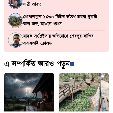
যাত্রী আহত
গোপালপুরে ১,৫০০ মিটার অবৈধ চায়না দুয়ারী
জাল জব্দ, আগুনে ধ্বংস
মাদক সংশ্লিষ্টতার অভিযোগে শেরপুর ফাঁড়ির
এএসআই ক্লোজড
এ সম্পর্কিত আরও পড়ুন