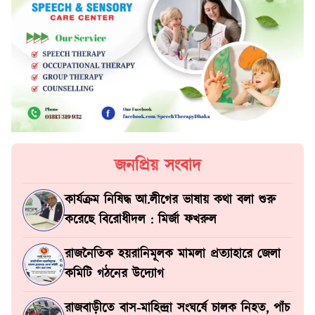
জনপ্রিয় সংবাদ
কার্যক্রম নিষিদ্ধ আ.লীগের ভাষায় কথা বলা শুরু
করেছে বিরোধীদল : মির্জা ফখরুল
রাজনৈতিক হয়রানিমূলক মামলা প্রত্যাহারে জেলা
কমিটি গঠনের উদ্যোগ
রাজবাড়ীতে বাস-মাহিন্দ্রা সংঘর্ষে চালক নিহত, পাঁচ