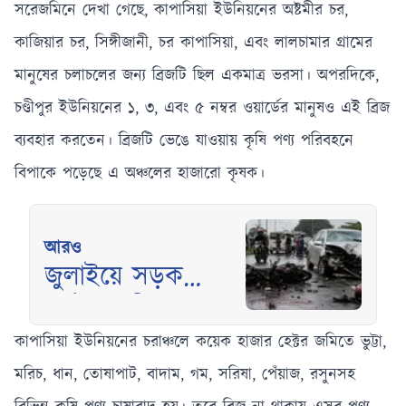
সরেজমিনে দেখা গেছে, কাপাসিয়া ইউনিয়নের অষ্টমীর চর,
কাজিয়ার চর, সিঙ্গীজানী, চর কাপাসিয়া, এবং লালচামার গ্রামের
মানুষের চলাচলের জন্য ব্রিজটি ছিল একমাত্র ভরসা। অপরদিকে,
চণ্ডীপুর ইউনিয়নের ১, ৩, এবং ৫ নম্বর ওয়ার্ডের মানুষও এই ব্রিজ
ব্যবহার করতেন। ব্রিজটি ভেঙে যাওয়ায় কৃষি পণ্য পরিবহনে
বিপাকে পড়েছে এ অঞ্চলের হাজারো কৃষক।
আরও
জুলাইয়ে সড়ক
দুর্ঘটনায় নিহত
চারশো ষোল আহত
কাপাসিয়া ইউনিয়নের চরাঞ্চলে কয়েক হাজার হেক্টর জমিতে ভুট্টা,
ছয়শো ঊনত্রিশ
মরিচ, ধান, তোষাপাট, বাদাম, গম, সরিষা, পেঁয়াজ, রসুনসহ