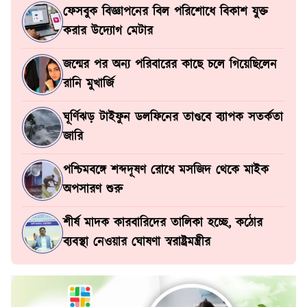
ফেসবুক বিজ্ঞাপনের বিল পরিশোধে বিকাশ যুক্ত
করার উদ্যোগ মেটার
জন্মের পর অন্য পরিবারের কাছে চলে গিয়েছিলেন
রানি মুখার্জি
ঘূর্ণিঝড় টাইফুন ডলফিনের তাণ্ডবে ব্যাপক সতর্কতা
জারি
পশ্চিমবঙ্গে শব্দদূষণ রোধে মসজিদ থেকে মাইক
অপসারণ শুরু
শীর্ষ মাদক কারবারিদের তালিকা হচ্ছে, কঠোর
ব্যবস্থা নেওয়ার ঘোষণা স্বরাষ্ট্রমন্ত্রীর