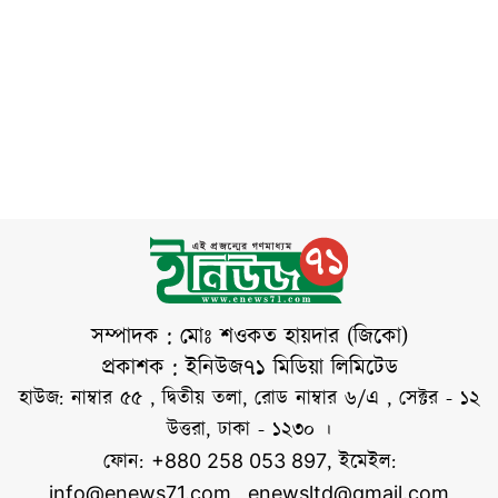
কিছু ধরনের অস্ত্রের
আলোচনা
একাধিক আন্তর্জাতিক
বিশাল মজুত রয়েছে।
ইতিবাচকভাবে
সংবাদমাধ্যম। তবে এ
পাশাপাশি প্রয়োজন
এগোচ্ছে। তাঁর ভাষায়,
দাবি সরাসরি নাকচ
অনুযায়ী
তারা খুব ভালো
করেছে মার্কিন প্রতিরক্ষা
আলোচনা করছেন।
দপ্তর পেন্টাগন। তাদের
তবে ইরানি
ভাষ্য, প্রেসিডেন্ট
ডোনাল্ড ট্রাম্পের
নির্দেশে বিশ্বের
যেকোনো স্থানে সামরিক
অভিযান পরিচালনার
জন্য প্রয়োজনীয় সব
সম্পাদক : মোঃ শওকত হায়দার (জিকো)
সক্ষমতা এখনো
প্রকাশক : ইনিউজ৭১ মিডিয়া লিমিটেড
যুক্তরাষ্ট্রের রয়েছে।
হাউজ: নাম্বার ৫৫ , দ্বিতীয় তলা, রোড নাম্বার ৬/এ , সেক্টর - ১২
রয়টার্স তিনটি অবগত
উত্তরা, ঢাকা - ১২৩০ ।
সূত্রের বরাত দিয়ে
ফোন:
, ইমেইল:
+880 258 053 897
জানিয়েছে, যুক্তরাষ্ট্র
info@enews71.com
,
enewsltd@gmail.com