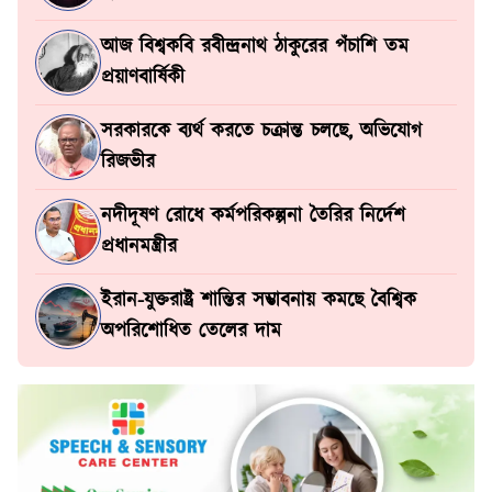
আজ বিশ্বকবি রবীন্দ্রনাথ ঠাকুরের পঁচাশি তম
প্রয়াণবার্ষিকী
সরকারকে ব্যর্থ করতে চক্রান্ত চলছে, অভিযোগ
রিজভীর
নদীদূষণ রোধে কর্মপরিকল্পনা তৈরির নির্দেশ
প্রধানমন্ত্রীর
ইরান-যুক্তরাষ্ট্র শান্তির সম্ভাবনায় কমছে বৈশ্বিক
অপরিশোধিত তেলের দাম