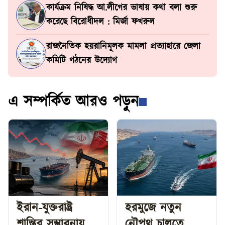
কার্যক্রম নিষিদ্ধ আ.লীগের ভাষায় কথা বলা শুরু
করেছে বিরোধীদল : মির্জা ফখরুল
রাজনৈতিক হয়রানিমূলক মামলা প্রত্যাহারে জেলা
কমিটি গঠনের উদ্যোগ
এ সম্পর্কিত আরও পড়ুন
ইরান-যুক্তরাষ্ট্র
হরমুজে নতুন
শান্তির সম্ভাবনায়
নৌপথ চালুতে