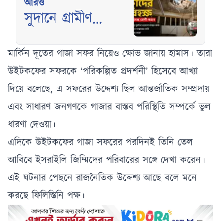
আরও
সুদানে গ্রামীণ
আদালতে ড্রোন
হামলায় নিহত অন্তত
মার্কিন দূতের গাজা সফর নিয়েও ক্ষোভ জানায় হামাস। তারা
৩৫
উইটকফের সফরকে ‘পরিকল্পিত প্রদর্শনী’ হিসেবে আখ্যা
দিয়ে বলেছে, এ সফরের উদ্দেশ্য ছিল আন্তর্জাতিক সম্প্রদায়
এবং সাধারণ জনগণকে গাজার বাস্তব পরিস্থিতি সম্পর্কে ভুল
ধারণা দেওয়া।
এদিকে উইটকফের গাজা সফরের পরদিনই তিনি তেল
আবিবে ইসরাইলি জিম্মিদের পরিবারের সঙ্গে দেখা করেন।
এই ঘটনার পেছনে রাজনৈতিক উদ্দেশ্য আছে বলে মনে
করছে ফিলিস্তিনি পক্ষ।