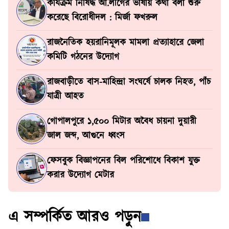
কার্যক্রম নিষিদ্ধ আ.লীগের ভাষায় কথা বলা শুরু
করেছে বিরোধীদল : মির্জা ফখরুল
রাজনৈতিক হয়রানিমূলক মামলা প্রত্যাহারে জেলা
কমিটি গঠনের উদ্যোগ
রাজবাড়ীতে বাস-মাহিন্দ্রা সংঘর্ষে চালক নিহত, পাঁচ
যাত্রী আহত
গোপালপুরে ১,৫০০ মিটার অবৈধ চায়না দুয়ারী
জাল জব্দ, আগুনে ধ্বংস
ফেসবুক বিজ্ঞাপনের বিল পরিশোধে বিকাশ যুক্ত
করার উদ্যোগ মেটার
এ সম্পর্কিত আরও পড়ুন