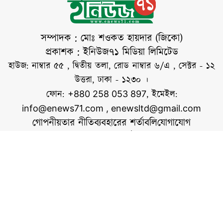
বাংলাদেশ ও চীনের
অর্থনৈতিক সহযোগিতার
অন্যতম গুরুত্বপূর্ণ
সম্পাদক : মোঃ শওকত হায়দার (জিকো)
মাইলফলক হিসেবে
প্রকাশক : ইনিউজ৭১ মিডিয়া লিমিটেড
বিবেচনা করা হচ্ছে।
হাউজ: নাম্বার ৫৫ , দ্বিতীয় তলা, রোড নাম্বার ৬/এ , সেক্টর - ১২
কর্তৃপক্ষের আশা, এ
উত্তরা, ঢাকা - ১২৩০ ।
প্রকল্পে প্রায় ৫০০
ফোন:
, ইমেইল:
+880 258 053 897
মিলিয়ন ডলার প্রত্যক্ষ
info@enews71.com
,
enewsltd@gmail.com
বিদেশি বিনিয়োগ
গোপনীয়তার নীতি
ব্যবহারের শর্তাবলি
যোগাযোগ
আসবে এবং এক
আমাদের সম্পর্কে
আমরা
লাখেরও
সোশ্যাল মিডিয়াতে আমরা
স্বত্ব © ইনিউজ৭১.কম