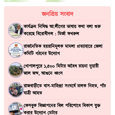
জনপ্রিয় সংবাদ
কার্যক্রম নিষিদ্ধ আ.লীগের ভাষায় কথা বলা শুরু
করেছে বিরোধীদল : মির্জা ফখরুল
রাজনৈতিক হয়রানিমূলক মামলা প্রত্যাহারে জেলা
কমিটি গঠনের উদ্যোগ
গোপালপুরে ১,৫০০ মিটার অবৈধ চায়না দুয়ারী
জাল জব্দ, আগুনে ধ্বংস
রাজবাড়ীতে বাস-মাহিন্দ্রা সংঘর্ষে চালক নিহত, পাঁচ
যাত্রী আহত
ফেসবুক বিজ্ঞাপনের বিল পরিশোধে বিকাশ যুক্ত
করার উদ্যোগ মেটার