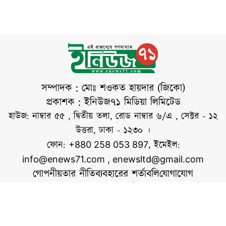
নির্বাচন কমিশনার
বিয়ে করেননি। বরং
আনুষ্ঠানিকভাবে ফলাফল
ঘোষণা করেন। এর মধ্য
দিয়ে আগামী দুই
বছরের জন্য চলচ্চিত্র
শিল্পী সমিতির নতুন
নেতৃত্ব নিশ্চিত হলো।
সম্পাদক : মোঃ শওকত হায়দার (জিকো)
গত শুক্রবার (৩ জুলাই)
প্রকাশক : ইনিউজ৭১ মিডিয়া লিমিটেড
বাংলাদেশ চলচ্চিত্র
হাউজ: নাম্বার ৫৫ , দ্বিতীয় তলা, রোড নাম্বার ৬/এ , সেক্টর - ১২
উন্নয়ন করপোরেশন
উত্তরা, ঢাকা - ১২৩০ ।
(বিএফডিসি) প্রাঙ্গণে
ফোন:
, ইমেইল:
+880 258 053 897
সকাল
info@enews71.com
,
enewsltd@gmail.com
গোপনীয়তার নীতি
ব্যবহারের শর্তাবলি
যোগাযোগ
আমাদের সম্পর্কে
আমরা
সোশ্যাল মিডিয়াতে আমরা