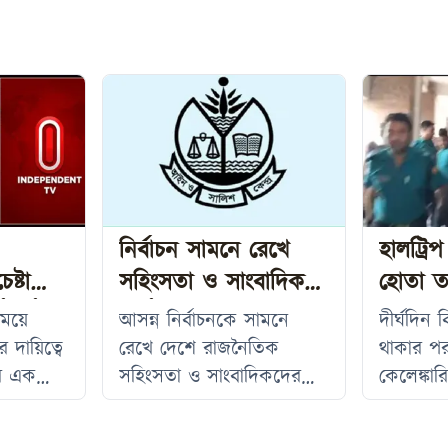
নির্বাচন সামনে রেখে
হালট্রিপ
ষ্টা
সহিংসতা ও সাংবাদিক
হোতা ত
মকর্তা-
নির্যাতন বেড়েছে: আসক
ফেরার
ময়ে
আসন্ন নির্বাচনকে সামনে
দীর্ঘদিন 
দায়িত্বে
রেখে দেশে রাজনৈতিক
থাকার পর
ার এক
সহিংসতা ও সাংবাদিকদের
কেলেঙ্কা
প্রধানের
ওপর হামলার ঘটনা
সংস্থার ব
িশনটির
উল্লেখযোগ্য হারে বেড়েছে
মোহাম্মদ