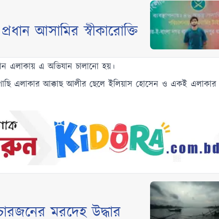
প্রধান আসামির স্বীকারোক্তি
োকান এলাকায় এ অভিযান চালানো হয়।
লগাছি এলাকার আক্কাছ আলীর ছেলে ইলিয়াস হোসেন ও একই এলাকার ম
হ চারজনের মরদেহ উদ্ধার