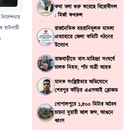
কথা বলা শুরু করেছে বিরোধীদল
: মির্জা ফখরুল
 নির্দেশনায়
র হাটগামী
রাজনৈতিক হয়রানিমূলক মামলা
প্রত্যাহারে জেলা কমিটি গঠনের
।
উদ্যোগ
রাজবাড়ীতে বাস-মাহিন্দ্রা সংঘর্ষে
চালক নিহত, পাঁচ যাত্রী আহত
মাদক সংশ্লিষ্টতার অভিযোগে
শেরপুর ফাঁড়ির এএসআই ক্লোজড
গোপালপুরে ১,৫০০ মিটার অবৈধ
চায়না দুয়ারী জাল জব্দ, আগুনে
ধ্বংস