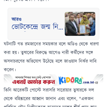
আরও
ভোটকেন্দ্রে জন্ম নিল
কন্যাশিশু খালেদা
ঘটনাটি গত রমজানের সময়কার বলে অডিও থেকে ধারণা
করা হয়। তুষারের বিরুদ্ধে আগেও নারী কর্মীদের সঙ্গে
অসদাচরণের অভিযোগ উঠেছে বলে জাওয়াদ নির্ঝর দাবি
করেন।
তিনি আরেকটি পোস্টে সরাসরি সারোয়ার তুষারকে দল
থেকে বহিষ্কারের আহ্বান জানান এবং বলেন, "একজন