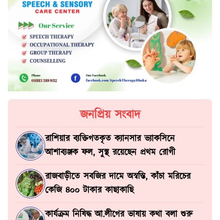
জনপ্রিয় সংবাদ
রাশিয়ার ব্যক্তিগতকৃত ক্যানসার ভ্যাকসিনে
আশাব্যঞ্জক ফল, সুস্থ রয়েছেন প্রথম রোগী
রাজবাড়ীতে সবজির দামে অস্বস্তি, কাঁচা মরিচের
কেজি ৪০০ টাকার কাছাকাছি
কার্যক্রম নিষিদ্ধ আ.লীগের ভাষায় কথা বলা শুরু