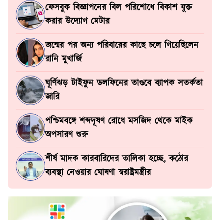
ফেসবুক বিজ্ঞাপনের বিল পরিশোধে বিকাশ যুক্ত
করার উদ্যোগ মেটার
জন্মের পর অন্য পরিবারের কাছে চলে গিয়েছিলেন
রানি মুখার্জি
ঘূর্ণিঝড় টাইফুন ডলফিনের তাণ্ডবে ব্যাপক সতর্কতা
জারি
পশ্চিমবঙ্গে শব্দদূষণ রোধে মসজিদ থেকে মাইক
অপসারণ শুরু
শীর্ষ মাদক কারবারিদের তালিকা হচ্ছে, কঠোর
ব্যবস্থা নেওয়ার ঘোষণা স্বরাষ্ট্রমন্ত্রীর