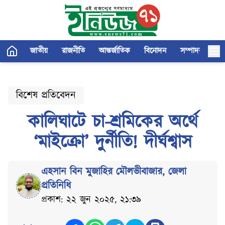
জাতীয়
রাজনীতি
আন্তর্জাতিক
বিনোদন
সম্পাদকীয়
বিশেষ প্রতিবেদন
কালিঘাটে চা-শ্রমিকের অর্থে
‘মাইক্রো’ দুর্নীতি! দীর্ঘশ্বাস
এহসান বিন মুজাহির মৌলভীবাজার
,
জেলা
প্রতিনিধি
প্রকাশ: ২২ জুন ২০২৫, ২১:৩৯