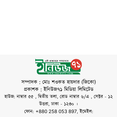
ব্যতিক্রমী ফলের
থেকে ১০০ বছরের
জরাজীর্ণ অবস্থায়
বাগান। স্থানীয় শিক্ষক
মধ্যে জলবায়ু পরিবর্তন,
দাঁড়িয়ে থাকলেও এর
রেজাউল করিম
সমুদ্রপৃষ্ঠের
অধিকাংশ ঐতিহাসিক
খন্দকারের শখের এই
স্থাপনা ইতোমধ্যে ধ্বংস
বাগানে দেশি-বিদেশি
হয়ে গেছে। ইতিহাস
৫০টিরও বেশি জাতের
আমগাছ রয়েছে। চলতি
মৌসুমে এর মধ্যে প্রায়
৩৭ জাতের আমগাছে
থোকায় থোকায় ফল
ধরেছে। নানা রং,
আকার ও স্বাদের এসব
সম্পাদক : মোঃ শওকত হায়দার (জিকো)
আম দেখতে প্রতিদিনই
প্রকাশক : ইনিউজ৭১ মিডিয়া লিমিটেড
ভিড় করছেন
হাউজ: নাম্বার ৫৫ , দ্বিতীয় তলা, রোড নাম্বার ৬/এ , সেক্টর - ১২
দর্শনার্থীরা। সরেজমিনে
উত্তরা, ঢাকা - ১২৩০ ।
দেখা যায়, বাগানের
ফোন:
, ইমেইল:
+880 258 053 897