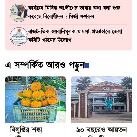
কার্যক্রম নিষিদ্ধ আ.লীগের ভাষায় কথা বলা শুরু
করেছে বিরোধীদল : মির্জা ফখরুল
রাজনৈতিক হয়রানিমূলক মামলা প্রত্যাহারে জেলা
কমিটি গঠনের উদ্যোগ
এ সম্পর্কিত আরও পড়ুন
বিলুপ্তির শঙ্কা
৯০ বছরেও আয়তন