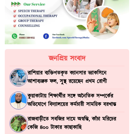
জনপ্রিয় সংবাদ
রাশিয়ার ব্যক্তিগতকৃত ক্যানসার ভ্যাকসিনে
আশাব্যঞ্জক ফল, সুস্থ রয়েছেন প্রথম রোগী
কুয়াকাটায় শিক্ষার্থীর সঙ্গে অনৈতিক সম্পর্কের
অভিযোগে বিদ্যালয়ের কর্মচারী সাময়িক বরখাস্ত
রাজবাড়ীতে সবজির দামে অস্বস্তি, কাঁচা মরিচের
কেজি ৪০০ টাকার কাছাকাছি