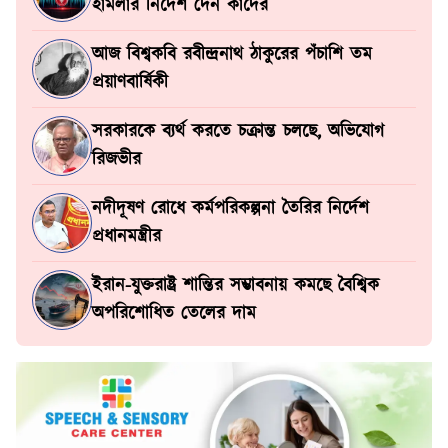
হামলার নির্দেশ দেন কাদের
আজ বিশ্বকবি রবীন্দ্রনাথ ঠাকুরের পঁচাশি তম
প্রয়াণবার্ষিকী
সরকারকে ব্যর্থ করতে চক্রান্ত চলছে, অভিযোগ
রিজভীর
নদীদূষণ রোধে কর্মপরিকল্পনা তৈরির নির্দেশ
প্রধানমন্ত্রীর
ইরান-যুক্তরাষ্ট্র শান্তির সম্ভাবনায় কমছে বৈশ্বিক
অপরিশোধিত তেলের দাম