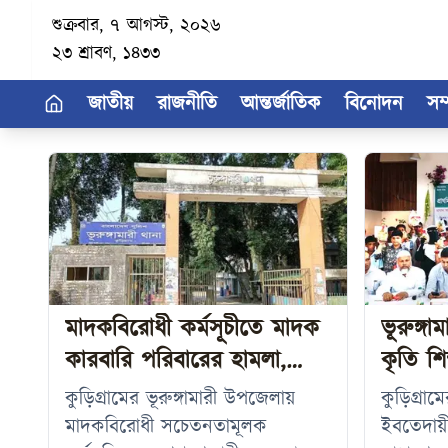
শুক্রবার, ৭ আগস্ট, ২০২৬
২৩ শ্রাবণ, ১৪৩৩
জাতীয়
রাজনীতি
আন্তর্জাতিক
বিনোদন
সম
মাদকবিরোধী কর্মসূচীতে মাদক
ভূরুঙ্গাম
কারবারি পরিবারের হামলা,
কৃতি শিক
আহত-১
কুড়িগ্রামের ভূরুঙ্গামারী উপজেলায়
কুড়িগ্রাম
মাদকবিরোধী সচেতনতামূলক
ইবতেদায়ী 