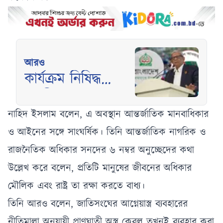
আরও
কার্যক্রম নিষিদ্ধ
আ.লীগের ভাষায়
কথা বলা শুরু
নাহিদ ইসলাম বলেন, এ অবস্থান আন্তর্জাতিক মানবাধিকার
করেছে বিরোধীদল :
ও আইনের সঙ্গে সাংঘর্ষিক। তিনি আন্তর্জাতিক নাগরিক ও
মির্জা ফখরুল
রাজনৈতিক অধিকার সনদের ৬ নম্বর অনুচ্ছেদের কথা
উল্লেখ করে বলেন, প্রতিটি মানুষের জীবনের অধিকার
মৌলিক এবং রাষ্ট্র তা রক্ষা করতে বাধ্য।
তিনি আরও বলেন, জাতিসংঘের আগ্নেয়াস্ত্র ব্যবহারের
নীতিমালা অনুযায়ী প্রাণঘাতী অস্ত্র কেবল তখনই ব্যবহার করা