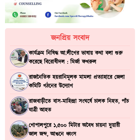
জনপ্রিয় সংবাদ
কার্যক্রম নিষিদ্ধ আ.লীগের ভাষায় কথা বলা শুরু
করেছে বিরোধীদল : মির্জা ফখরুল
রাজনৈতিক হয়রানিমূলক মামলা প্রত্যাহারে জেলা
কমিটি গঠনের উদ্যোগ
রাজবাড়ীতে বাস-মাহিন্দ্রা সংঘর্ষে চালক নিহত, পাঁচ
যাত্রী আহত
গোপালপুরে ১,৫০০ মিটার অবৈধ চায়না দুয়ারী
জাল জব্দ, আগুনে ধ্বংস