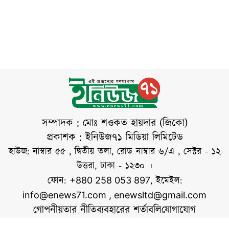
সোহেল তাজ লেখেন,
আয়োজিত চিত্রাঙ্কন
তিনি বলেন, সাম্প্রতিক
ছাত্র-জনতার
প্রতিযোগিতার পুরস্কার
সময়ে ভারত থেকে
বিতরণ অনুষ্ঠানে তিনি
শেখ হাসিনার বিভিন্ন
এসব
অডিও বার্তা প্রচার এবং
দেশটির বিভিন্ন অনুষ্ঠানে
তার বক্তব্য ভারতের
অবস্থান নিয়ে নানা
প্রশ্নের জন্ম দিয়েছে।
বুধবার সকালে
সম্পাদক : মোঃ শওকত হায়দার (জিকো)
রাজধানীর গুলশানে
প্রকাশক : ইনিউজ৭১ মিডিয়া লিমিটেড
গ্যালারি হামিদুজ্জামান ও
হাউজ: নাম্বার ৫৫ , দ্বিতীয় তলা, রোড নাম্বার ৬/এ , সেক্টর - ১২
বাংলাদেশ ফটো
উত্তরা, ঢাকা - ১২৩০ ।
জার্নালিস্ট
ফোন:
, ইমেইল:
+880 258 053 897
অ্যাসোসিয়েশনের
info@enews71.com
,
enewsltd@gmail.com
গোপনীয়তার নীতি
ব্যবহারের শর্তাবলি
যোগাযোগ
আমাদের সম্পর্কে
আমরা