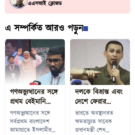
এএসআই ক্লোজড
এ সম্পর্কিত আরও পড়ুন
গণঅভ্যুত্থানের সঙ্গে
দলকে বিভ্রান্ত এবং
প্রথম বেইমানি
দেশে ফেরার
জামায়াতের
অবাস্তব স্বপ্ন
গণঅভ্যুত্থানের সঙ্গে
ভারতে অবস্থানরত
আমিরের: রাশেদ
দেখানো হচ্ছে:
সর্বপ্রথম বাংলাদেশ
ক্ষমতাচ্যুত সাবেক
খান
সোহেল তাজ
জামায়াতে ইসলামীর
প্রধানমন্ত্রী শেখ