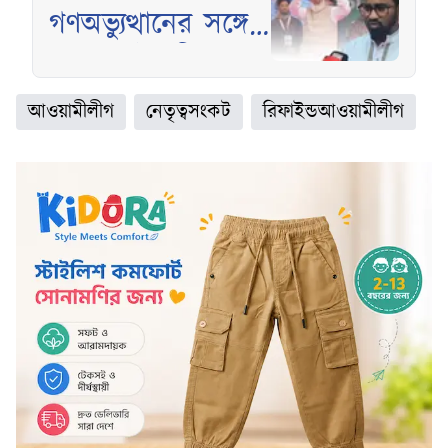
গণঅভ্যুত্থানের সঙ্গে
প্রথম বেইমানি
জামায়াতের
আওয়ামীলীগ
নেতৃত্বসংকট
রিফাইন্ডআওয়ামীলীগ
আমিরের: রাশেদ
খান