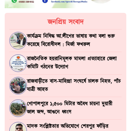
জনপ্রিয় সংবাদ
কার্যক্রম নিষিদ্ধ আ.লীগের ভাষায় কথা বলা শুরু
করেছে বিরোধীদল : মির্জা ফখরুল
রাজনৈতিক হয়রানিমূলক মামলা প্রত্যাহারে জেলা
কমিটি গঠনের উদ্যোগ
রাজবাড়ীতে বাস-মাহিন্দ্রা সংঘর্ষে চালক নিহত, পাঁচ
যাত্রী আহত
গোপালপুরে ১,৫০০ মিটার অবৈধ চায়না দুয়ারী
জাল জব্দ, আগুনে ধ্বংস
মাদক সংশ্লিষ্টতার অভিযোগে শেরপুর ফাঁড়ির