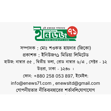
বিতরণ অনুষ্ঠানে তিনি
আগস্ট) নিজের
এসব
ভেরিফায়েড ফেসবুক
পেজে দেওয়া এক
পোস্টে তিনি এ মন্তব্য
করেন। পোস্টে তিনি
বলেন, ১৬ ডিসেম্বরের
পর ৫ আগস্ট
সম্পাদক : মোঃ শওকত হায়দার (জিকো)
বাংলাদেশের জন্য
প্রকাশক : ইনিউজ৭১ মিডিয়া লিমিটেড
আরেকটি বিজয়ের
হাউজ: নাম্বার ৫৫ , দ্বিতীয় তলা, রোড নাম্বার ৬/এ , সেক্টর - ১২
দিন। তাঁর ভাষ্য
উত্তরা, ঢাকা - ১২৩০ ।
অনুযায়ী, জুলাইয়ের
ফোন:
, ইমেইল:
+880 258 053 897
আন্দোলন শুরুতে শেখ
info@enews71.com
,
enewsltd@gmail.com
গোপনীয়তার নীতি
ব্যবহারের শর্তাবলি
যোগাযোগ
আমাদের সম্পর্কে
আমরা
সোশ্যাল মিডিয়াতে আমরা