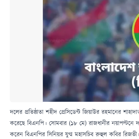
দলের প্রতিষ্ঠাতা শহীদ প্রেসিডেন্ট জিয়াউর রহমানের শাহাদাত
করেছে বিএনপি। সোমবার (১৮ মে) রাজধানীর নয়াপল্টনে দল
করেন বিএনপির সিনিয়র যুগ্ম মহাসচিব রুহুল কবির রিজভী