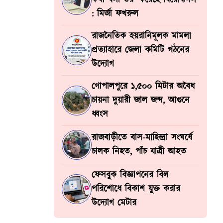
: মির্জা ফখরুল
রাজনৈতিক হয়রানিমূলক মামলা
প্রত্যাহারে জেলা কমিটি গঠনের
উদ্যোগ
গোপালপুরে ১,৫০০ মিটার অবৈধ
চায়না দুয়ারী জাল জব্দ, আগুনে
ধ্বংস
রাজবাড়ীতে বাস-মাহিন্দ্রা সংঘর্ষে
চালক নিহত, পাঁচ যাত্রী আহত
ফেসবুক বিজ্ঞাপনের বিল
পরিশোধে বিকাশ যুক্ত করার
উদ্যোগ মেটার