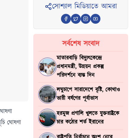
সোশ্যাল মিডিয়াতে আমরা
সর্বশেষ সংবাদ
মাতারবাড়ি বিদ্যুৎকেন্দ্রে
প্রধানমন্ত্রী, উন্নয়ন প্রকল্প
পরিদর্শনে ব্যস্ত দিন
লঘুচাপে সারাদেশে বৃষ্টি, কোথাও
ভারী বর্ষণের পূর্বাভাস
 ঘোষণা
হরমুজ প্রণালি খুলতে যুক্তরাষ্ট্রকে
ূচি ঘোষণা
চার কঠোর শর্ত ইরানের
রাষ্ট্রপতি নির্বাচনে অংশ নেবে