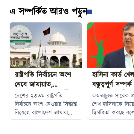
এ সম্পর্কিত আরও পড়ুন
রাষ্ট্রপতি নির্বাচনে অংশ
হাসিনা কার্ড খে
নেবে জামায়াত,
বন্ধুত্বপূর্ণ সম্পর্
আলোচনায় তিন প্রার্থী
নয়: স্বরাষ্ট্রমন্ত্রী
দেশের ২৩তম রাষ্ট্রপতি
ক্ষমতাচ্যুত সাবেক প্রধ
নির্বাচনে অংশ নেওয়ার সিদ্ধান্ত
শেখ হাসিনাকে নিয়
নিয়েছে বাংলাদেশ জামায়াতে
দ্বিচারিতা করছে বল
ইসলামী। তবে রাষ্ট্রপতি পদে
অভিযোগ করেছেন স্বরাষ্
দলটির প্রার্থী কে হবেন, তা
সালাহউদ্দিন আহমদ