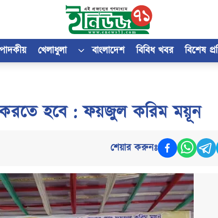
্পাদকীয়
খেলাধুলা
বাংলাদেশ
বিবিধ খবর
বিশেষ প্
াজ করতে হবে : ফয়জুল করিম ময়ূন
শেয়ার করুনঃ