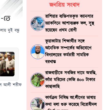
জনপ্রিয় সংবাদ
রাশিয়ার ব্যক্তিগতকৃত ক্যানসার
ভ্যাকসিনে আশাব্যঞ্জক ফল, সুস্থ
রয়েছেন প্রথম রোগী
ায় দুই বন্ধু
কুয়াকাটায় শিক্ষার্থীর সঙ্গে
অনৈতিক সম্পর্কের অভিযোগে
বিদ্যালয়ের কর্মচারী সাময়িক
বরখাস্ত
রাজবাড়ীতে সবজির দামে অস্বস্তি,
কাঁচা মরিচের কেজি ৪০০ টাকার
্মিল আলী শরীফ
কাছাকাছি
কার্যক্রম নিষিদ্ধ আ.লীগের ভাষায়
কথা বলা শুরু করেছে বিরোধীদল