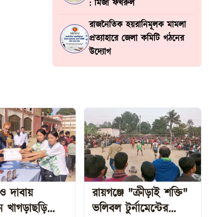
: মির্জা ফখরুল
রাজনৈতিক হয়রানিমূলক মামলা
প্রত্যাহারে জেলা কমিটি গঠনের
উদ্যোগ
ও দাবায়
রায়গঞ্জে "ক্রীড়াই শক্তি"
িয়ন খাগড়াছড়ি
ভলিবল টুর্নামেন্টের