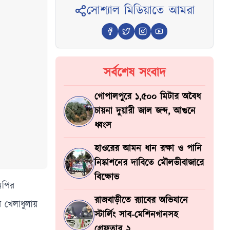
সোশ্যাল মিডিয়াতে আমরা
সর্বশেষ সংবাদ
গোপালপুরে ১,৫০০ মিটার অবৈধ
চায়না দুয়ারী জাল জব্দ, আগুনে
ধ্বংস
হাওরের আমন ধান রক্ষা ও পানি
নিষ্কাশনের দাবিতে মৌলভীবাজারে
বিক্ষোভ
নপির
রাজবাড়ীতে র‍্যাবের অভিযানে
র খেলাধুলায়
স্টার্লিং সাব-মেশিনগানসহ
গ্রেফতার ২