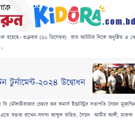
া শুরু হয়েছে। শুক্রবার (২০ ডিসেম্বর) রাত আটটার দিকে অনুষ্ঠিত এ খেল
হয়।
ন টুর্নামেন্ট-২০২৪ উদ্বোধন
দি মৌলভীবাজার চেম্বার অব কমার্স ইন্ডাস্ট্রির সভাপতি সৈয়দ মুজাম
। এতে বক্তব্য রাখেন-সদস্য আব্দুল বাছিত, সৈয়দ আমীর আলী, মারুফ