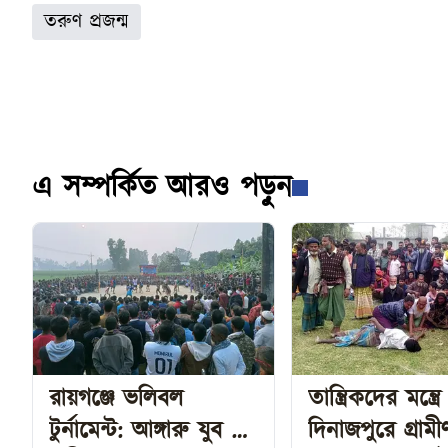
তরুণ প্রজন্ম
এ সম্পর্কিত আরও পড়ুন
রায়গঞ্জে ভলিবল
তান্ত্রিকদের মন্ত্রে
টুর্নামেন্ট: আঙ্গারু যুব দল
দিনাজপুরে গ্রামী