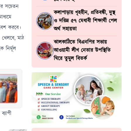
জের সচেতন
কলাপাড়ায় গৃহহীন, প্রতিবন্ধী, দুস্থ
াধ্যমে
ও দরিদ্র ৫৭ মেধাবী শিক্ষার্থী পেল
নিবেশ করবে।
অর্থ সহায়তা
ে খেলবে, মাঠ
ঝালকাঠিতে বিএনপির সভায়
 নির্মূল
আওয়ামী লীগ নেতার উপস্থিতি
ঘিরে তুমুল বিতর্ক
ব্যাপী