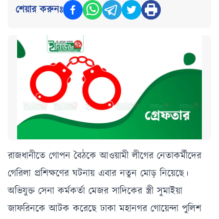
শেয়ার করুনঃ
রাজধানীতে গোপন বৈঠকে আওয়ামী লীগের নেতাকর্মীদের
গেরিলা প্রশিক্ষণের ঘটনায় এবার নতুন মোড় নিয়েছে।
অভিযুক্ত সেনা কর্মকর্তা মেজর সাদিকের স্ত্রী সুমাইয়া
জাফরিনকে আটক করেছে ঢাকা মহানগর গোয়েন্দা পুলিশ