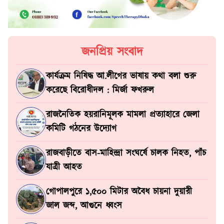
জনপ্রিয় সংবাদ
কার্যক্রম নিষিদ্ধ আ.লীগের ভাষায় কথা বলা শুরু
করেছে বিরোধীদল : মির্জা ফখরুল
রাজনৈতিক হয়রানিমূলক মামলা প্রত্যাহারে জেলা
কমিটি গঠনের উদ্যোগ
রাজবাড়ীতে বাস-মাহিন্দ্রা সংঘর্ষে চালক নিহত, পাঁচ
যাত্রী আহত
গোপালপুরে ১,৫০০ মিটার অবৈধ চায়না দুয়ারী
জাল জব্দ, আগুনে ধ্বংস