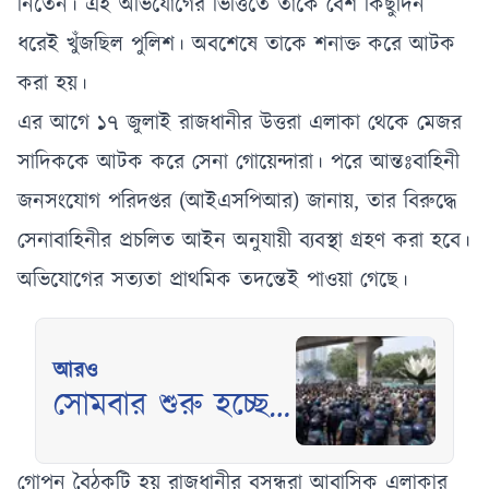
নিতেন। এই অভিযোগের ভিত্তিতে তাকে বেশ কিছুদিন
ধরেই খুঁজছিল পুলিশ। অবশেষে তাকে শনাক্ত করে আটক
করা হয়।
এর আগে ১৭ জুলাই রাজধানীর উত্তরা এলাকা থেকে মেজর
সাদিককে আটক করে সেনা গোয়েন্দারা। পরে আন্তঃবাহিনী
জনসংযোগ পরিদপ্তর (আইএসপিআর) জানায়, তার বিরুদ্ধে
সেনাবাহিনীর প্রচলিত আইন অনুযায়ী ব্যবস্থা গ্রহণ করা হবে।
অভিযোগের সত্যতা প্রাথমিক তদন্তেই পাওয়া গেছে।
আরও
সোমবার শুরু হচ্ছে
শাপলা চত্বর হত্যা
মামলার বিচার
গোপন বৈঠকটি হয় রাজধানীর বসুন্ধরা আবাসিক এলাকার