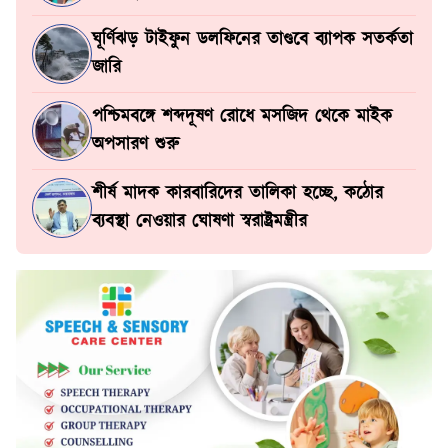
ঘূর্ণিঝড় টাইফুন ডলফিনের তাণ্ডবে ব্যাপক সতর্কতা
জারি
পশ্চিমবঙ্গে শব্দদূষণ রোধে মসজিদ থেকে মাইক
অপসারণ শুরু
শীর্ষ মাদক কারবারিদের তালিকা হচ্ছে, কঠোর
ব্যবস্থা নেওয়ার ঘোষণা স্বরাষ্ট্রমন্ত্রীর