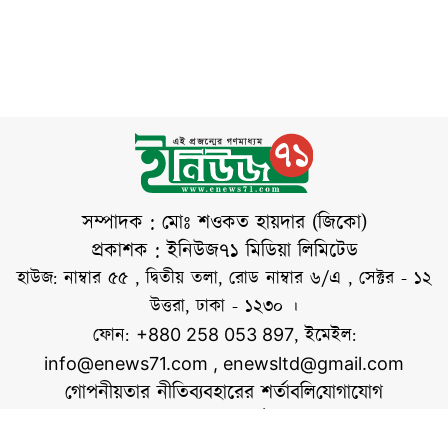
ট্রাইব্যুনালে আনুষ্ঠানিক
অভিযোগ (ফরমাল চার্জ)
দাখিল করেছে
প্রসিকিউশন। সোমবার
(২৭ জুলাই) বেলা
পৌনে ১১টার দিকে
আন্তর্জাতিক অপরাধ
ট্রাইব্যুনালের
সম্পাদক : মোঃ শওকত হায়দার (জিকো)
রেজিস্ট্রারের কাছে
প্রকাশক : ইনিউজ৭১ মিডিয়া লিমিটেড
অভিযোগপত্র জমা দেন
হাউজ: নাম্বার ৫৫ , দ্বিতীয় তলা, রোড নাম্বার ৬/এ , সেক্টর - ১২
প্রসিকিউটর জহিরুল
উত্তরা, ঢাকা - ১২৩০ ।
আমিন। এ সময়
ফোন:
, ইমেইল:
+880 258 053 897
প্রসিকিউটর মার্জিনা
info@enews71.com
,
enewsltd@gmail.com
রায়হান তার সঙ্গে
গোপনীয়তার নীতি
ব্যবহারের শর্তাবলি
যোগাযোগ
উপস্থিত ছিলেন।
আমাদের সম্পর্কে
আমরা
আন্তর্জাতিক অপরাধ