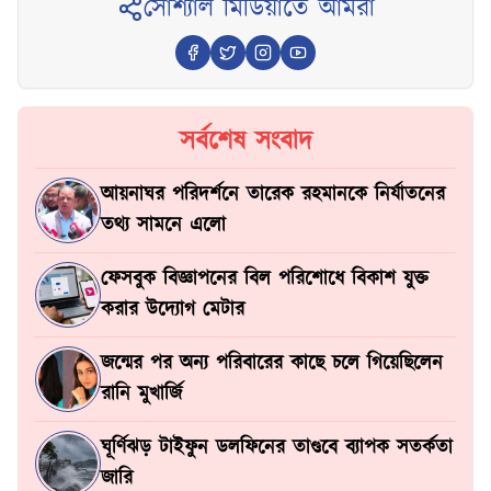
সোশ্যাল মিডিয়াতে আমরা
সর্বশেষ সংবাদ
আয়নাঘর পরিদর্শনে তারেক রহমানকে নির্যাতনের
তথ্য সামনে এলো
ফেসবুক বিজ্ঞাপনের বিল পরিশোধে বিকাশ যুক্ত
করার উদ্যোগ মেটার
জন্মের পর অন্য পরিবারের কাছে চলে গিয়েছিলেন
রানি মুখার্জি
ঘূর্ণিঝড় টাইফুন ডলফিনের তাণ্ডবে ব্যাপক সতর্কতা
জারি