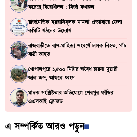
করেছে বিরোধীদল : মির্জা ফখরুল
রাজনৈতিক হয়রানিমূলক মামলা প্রত্যাহারে জেলা
কমিটি গঠনের উদ্যোগ
রাজবাড়ীতে বাস-মাহিন্দ্রা সংঘর্ষে চালক নিহত, পাঁচ
যাত্রী আহত
গোপালপুরে ১,৫০০ মিটার অবৈধ চায়না দুয়ারী
জাল জব্দ, আগুনে ধ্বংস
মাদক সংশ্লিষ্টতার অভিযোগে শেরপুর ফাঁড়ির
এএসআই ক্লোজড
এ সম্পর্কিত আরও পড়ুন