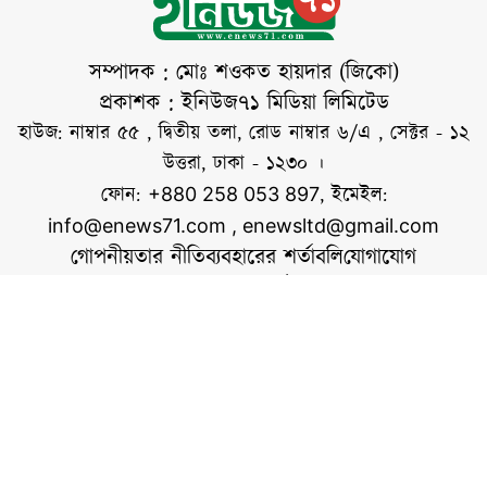
হলো – ১) **অফিস
সহকারী-কাম-
কম্পিউটার
সম্পাদক : মোঃ শওকত হায়দার (জিকো)
মুদ্রাক্ষরিক**, ২)
প্রকাশক : ইনিউজ৭১ মিডিয়া লিমিটেড
**কন্ট্রাক্ট
হাউজ: নাম্বার ৫৫ , দ্বিতীয় তলা, রোড নাম্বার ৬/এ , সেক্টর - ১২
টেকনিশিয়ান**, এবং
উত্তরা, ঢাকা - ১২৩০ ।
৩) **মোটরযান
ফোন:
, ইমেইল:
+880 258 053 897
চালক**। এসব পদে
info@enews71.com
,
enewsltd@gmail.com
নারী ও পুরুষ
গোপনীয়তার নীতি
ব্যবহারের শর্তাবলি
যোগাযোগ
আমাদের সম্পর্কে
আমরা
সোশ্যাল মিডিয়াতে আমরা
স্বত্ব © ইনিউজ৭১.কম
ওয়েবসাইটের কোনো লেখা, ছবি, ভিডিও অনুমতি ছাড়া ব্যবহার