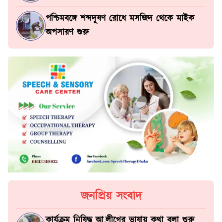
পশ্চিমবঙ্গে শব্দদূষণ রোধে মসজিদ থেকে মাইক
অপসারণ শুরু
জনপ্রিয় সংবাদ
কার্যক্রম নিষিদ্ধ আ.লীগের ভাষায় কথা বলা শুরু