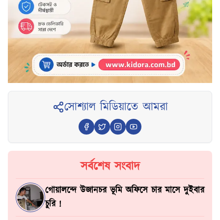
সোশ্যাল মিডিয়াতে আমরা
সর্বশেষ সংবাদ
গোয়ালন্দে উজানচর ভূমি অফিসে চার মাসে দুইবার
চুরি !