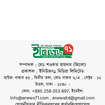
ইরানের শক্তিশালী সশস্ত্র
কেন্দ্রের কাছে বাতাসের
পরিচালিত এ অভিযানে
বাহিনী বিশ্বের সবচেয়ে
সর্বোচ্চ গতিবেগ ঘণ্টায়
মসজিদ ও মন্দির—
ব্যয়বহুল সামরিক
১৪৪ কিলোমিটার এবং
উভয় ধরনের
বাহিনীর বিরুদ্ধে
দমকা হাওয়ার
উপাসনালয় অন্তর্ভুক্ত
ছিল। ভারতীয়
সংবাদমাধ্যমের তথ্য
অনুযায়ী, নির্ধারিত
শব্দসীমা অতিক্রমের
অভিযোগে ১ হাজার
২৭৯টি মসজিদ এবং
সম্পাদক : মোঃ শওকত হায়দার (জিকো)
১৯৯টি মন্দিরকে তাদের
প্রকাশক : ইনিউজ৭১ মিডিয়া লিমিটেড
সাউন্ড সিস্টেম
হাউজ: নাম্বার ৫৫ , দ্বিতীয় তলা, রোড নাম্বার ৬/এ , সেক্টর - ১২
অপসারণের নির্দেশ
উত্তরা, ঢাকা - ১২৩০ ।
দেওয়া হয়েছে। পুলিশ
ফোন:
, ইমেইল:
+880 258 053 897
কর্মকর্তারা জানিয়েছেন,
info@enews71.com
,
enewsltd@gmail.com
কোনো নির্দিষ্ট ধর্মকে
গোপনীয়তার নীতি
ব্যবহারের শর্তাবলি
যোগাযোগ