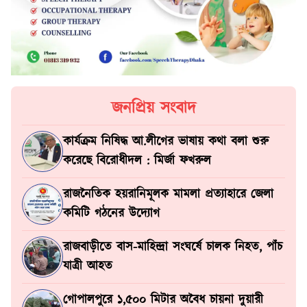
জনপ্রিয় সংবাদ
কার্যক্রম নিষিদ্ধ আ.লীগের ভাষায় কথা বলা শুরু
করেছে বিরোধীদল : মির্জা ফখরুল
রাজনৈতিক হয়রানিমূলক মামলা প্রত্যাহারে জেলা
কমিটি গঠনের উদ্যোগ
রাজবাড়ীতে বাস-মাহিন্দ্রা সংঘর্ষে চালক নিহত, পাঁচ
যাত্রী আহত
গোপালপুরে ১,৫০০ মিটার অবৈধ চায়না দুয়ারী