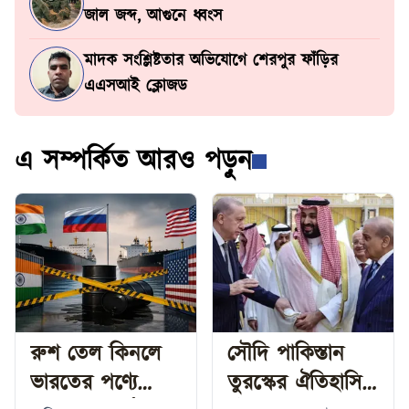
জাল জব্দ, আগুনে ধ্বংস
মাদক সংশ্লিষ্টতার অভিযোগে শেরপুর ফাঁড়ির
এএসআই ক্লোজড
এ সম্পর্কিত আরও পড়ুন
রুশ তেল কিনলে
সৌদি পাকিস্তান
ভারতের পণ্যে
তুরস্কের ঐতিহাসিক