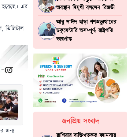
করা হয়েছে। এর
অবস্থান দ্বিমুখী বললেন রিজভী
আবু সাঈদ ছাড়া গণঅভ্যুত্থানের
ইজ, ডিজিটাল
ডকুমেন্টারি অসম্পূর্ণ: রাষ্ট্রপতি
ভারপ্রাপ্ত
জনপ্রিয় সংবাদ
ের জন্য
রাশিয়ার ব্যক্তিগতকৃত ক্যানসার