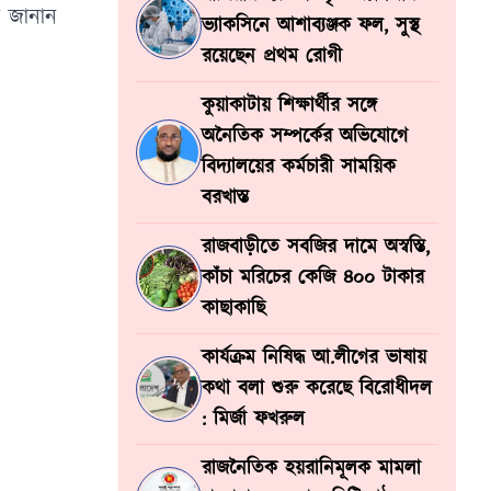
ান জানান
ভ্যাকসিনে আশাব্যঞ্জক ফল, সুস্থ
রয়েছেন প্রথম রোগী
কুয়াকাটায় শিক্ষার্থীর সঙ্গে
অনৈতিক সম্পর্কের অভিযোগে
বিদ্যালয়ের কর্মচারী সাময়িক
বরখাস্ত
রাজবাড়ীতে সবজির দামে অস্বস্তি,
কাঁচা মরিচের কেজি ৪০০ টাকার
কাছাকাছি
কার্যক্রম নিষিদ্ধ আ.লীগের ভাষায়
কথা বলা শুরু করেছে বিরোধীদল
: মির্জা ফখরুল
রাজনৈতিক হয়রানিমূলক মামলা