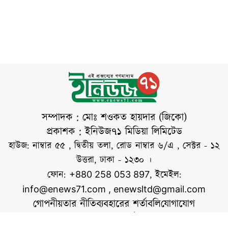
রিজার্ভের এ পরিমাণ
পেয়েছে। একই সঙ্গে
মিলিয়ন ডলার প্রত্যক্ষ
দাঁড়িয়েছে। বৃহস্পতিবার
প্রায় ১ লাখ ৮০ হাজার
বিদেশি বিনিয়োগ
কেন্দ্রীয় ব্যাংকের নির্বাহী
আসবে এবং এক
পরিচালক ও মুখপাত্র
লাখেরও
আরিফ হোসেন খান এ
তথ্য নিশ্চিত করেছেন।
বাংলাদেশ ব্যাংকের তথ্য
অনুযায়ী, ২৩ জুলাই
পর্যন্ত দেশের গ্রস
সম্পাদক : মোঃ শওকত হায়দার (জিকো)
রিজার্ভের পরিমাণ ৩৬
প্রকাশক : ইনিউজ৭১ মিডিয়া লিমিটেড
হাজার ৪৮১ দশমিক
হাউজ: নাম্বার ৫৫ , দ্বিতীয় তলা, রোড নাম্বার ৬/এ , সেক্টর - ১২
০৬ মিলিয়ন ডলার
উত্তরা, ঢাকা - ১২৩০ ।
ফোন:
, ইমেইল:
+880 258 053 897
info@enews71.com
,
enewsltd@gmail.com
গোপনীয়তার নীতি
ব্যবহারের শর্তাবলি
যোগাযোগ
আমাদের সম্পর্কে
আমরা