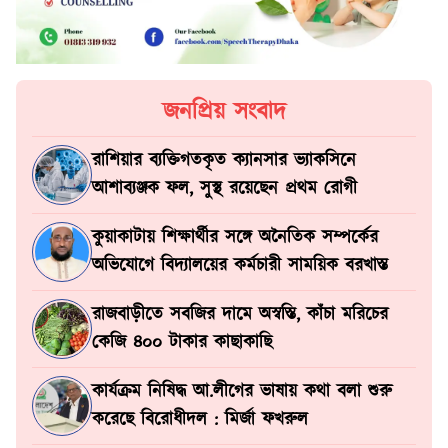
জনপ্রিয় সংবাদ
রাশিয়ার ব্যক্তিগতকৃত ক্যানসার ভ্যাকসিনে
আশাব্যঞ্জক ফল, সুস্থ রয়েছেন প্রথম রোগী
কুয়াকাটায় শিক্ষার্থীর সঙ্গে অনৈতিক সম্পর্কের
অভিযোগে বিদ্যালয়ের কর্মচারী সাময়িক বরখাস্ত
রাজবাড়ীতে সবজির দামে অস্বস্তি, কাঁচা মরিচের
কেজি ৪০০ টাকার কাছাকাছি
কার্যক্রম নিষিদ্ধ আ.লীগের ভাষায় কথা বলা শুরু
করেছে বিরোধীদল : মির্জা ফখরুল