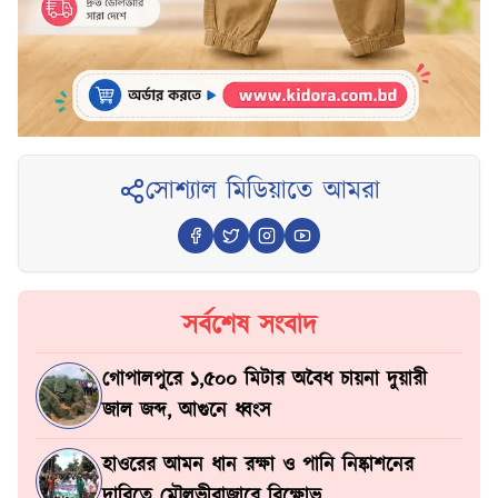
সোশ্যাল মিডিয়াতে আমরা
সর্বশেষ সংবাদ
গোপালপুরে ১,৫০০ মিটার অবৈধ চায়না দুয়ারী
জাল জব্দ, আগুনে ধ্বংস
হাওরের আমন ধান রক্ষা ও পানি নিষ্কাশনের
দাবিতে মৌলভীবাজারে বিক্ষোভ