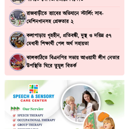
রাজবাড়ীতে র‍্যাবের অভিযানে স্টার্লিং সাব-
মেশিনগানসহ গ্রেফতার ২
কলাপাড়ায় গৃহহীন, প্রতিবন্ধী, দুস্থ ও দরিদ্র ৫৭
মেধাবী শিক্ষার্থী পেল অর্থ সহায়তা
ঝালকাঠিতে বিএনপির সভায় আওয়ামী লীগ নেতার
উপস্থিতি ঘিরে তুমুল বিতর্ক