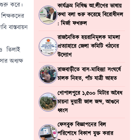
 শুরু করে।
কার্যক্রম নিষিদ্ধ আ.লীগের ভাষায়
কথা বলা শুরু করেছে বিরোধীদল
 শিক্ষকদের
: মির্জা ফখরুল
বি বাস্তবায়ন
রাজনৈতিক হয়রানিমূলক মামলা
প্রত্যাহারে জেলা কমিটি গঠনের
 ও তিলাই
উদ্যোগ
ার অধ্যক্ষ
রাজবাড়ীতে বাস-মাহিন্দ্রা সংঘর্ষে
চালক নিহত, পাঁচ যাত্রী আহত
গোপালপুরে ১,৫০০ মিটার অবৈধ
চায়না দুয়ারী জাল জব্দ, আগুনে
ধ্বংস
ফেসবুক বিজ্ঞাপনের বিল
পরিশোধে বিকাশ যুক্ত করার