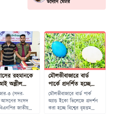
উদ্যোগ মেটার
াসের রহমানকে
মৌলভীবাজারে বার্ড
আই অশ্লীল
পার্কে প্রদর্শিত হচ্ছে
সামি গ্রেপ্তার
উটপাখি ও এমুর বিরল
জার-৩ (সদর-
মৌলভীবাজারে বার্ড পার্ক
ডিম
) আসনের সংসদ
অ্যান্ড ইকো ভিলেজে প্রদর্শন
বিএনপির জাতীয়
করা হচ্ছে বিশ্বের বৃহত্তম