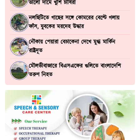
ভালো দামে খুশি চাষিরা
নলছিটিতে গাছের সঙ্গে কোমরের বেল্টে গলায়
ফাঁস, যুবকের মরদেহ উদ্ধার
নৌকায় পেয়ারা বেচাকেনা দেখে মুগ্ধ মার্কিন
রাষ্ট্রদূত
মৌলভীবাজারে বিএসএফের গুলিতে বাংলাদেশি
তরুণ নিহত