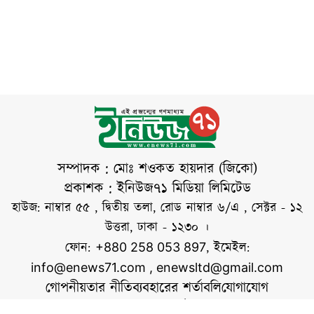
পূর্বাভাসে এ তথ্য
বৃদ্ধি
করা হয়েছে।
জানানো হয়। পূর্বাভাস
পরীক্ষার্থীদের নিরাপত্তার
অনুযায়ী,
বিষয়টি বিবেচনায় নিয়ে
এ সিদ্ধান্ত নেওয়া
হয়েছে। মঙ্গলবার (৭
জুলাই) গভীর রাতে
আন্তশিক্ষা বোর্ড সমন্বয়
কমিটির সভাপতি
অধ্যাপক সৈয়দ
সম্পাদক : মোঃ শওকত হায়দার (জিকো)
আক্তারুজ্জামানের
প্রকাশক : ইনিউজ৭১ মিডিয়া লিমিটেড
স্বাক্ষরিত এক জরুরি
হাউজ: নাম্বার ৫৫ , দ্বিতীয় তলা, রোড নাম্বার ৬/এ , সেক্টর - ১২
বিজ্ঞপ্তিতে এ তথ্য
উত্তরা, ঢাকা - ১২৩০ ।
জানানো হয়। এতে বলা
ফোন:
, ইমেইল:
+880 258 053 897
info@enews71.com
,
enewsltd@gmail.com
গোপনীয়তার নীতি
ব্যবহারের শর্তাবলি
যোগাযোগ
আমাদের সম্পর্কে
আমরা