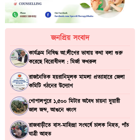
জনপ্রিয় সংবাদ
কার্যক্রম নিষিদ্ধ আ.লীগের ভাষায় কথা বলা শুরু
করেছে বিরোধীদল : মির্জা ফখরুল
রাজনৈতিক হয়রানিমূলক মামলা প্রত্যাহারে জেলা
কমিটি গঠনের উদ্যোগ
গোপালপুরে ১,৫০০ মিটার অবৈধ চায়না দুয়ারী
জাল জব্দ, আগুনে ধ্বংস
রাজবাড়ীতে বাস-মাহিন্দ্রা সংঘর্ষে চালক নিহত, পাঁচ
যাত্রী আহত