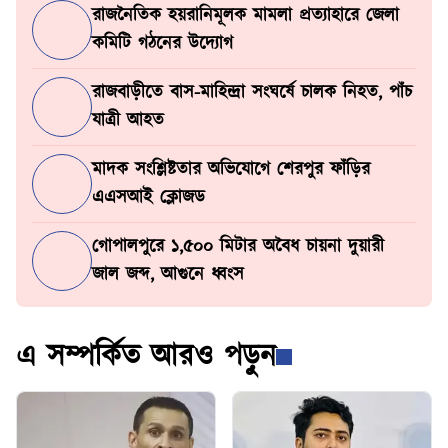
রাজনৈতিক হয়রানিমূলক মামলা প্রত্যাহারে জেলা
কমিটি গঠনের উদ্যোগ
রাজবাড়ীতে বাস-মাহিন্দ্রা সংঘর্ষে চালক নিহত, পাঁচ
যাত্রী আহত
মাদক সংশ্লিষ্টতার অভিযোগে শেরপুর ফাঁড়ির
এএসআই ক্লোজড
গোপালপুরে ১,৫০০ মিটার অবৈধ চায়না দুয়ারী
জাল জব্দ, আগুনে ধ্বংস
এ সম্পর্কিত আরও পড়ুন