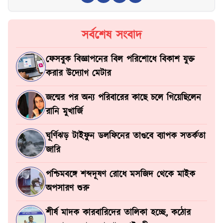
সর্বশেষ সংবাদ
ফেসবুক বিজ্ঞাপনের বিল পরিশোধে বিকাশ যুক্ত
করার উদ্যোগ মেটার
জন্মের পর অন্য পরিবারের কাছে চলে গিয়েছিলেন
রানি মুখার্জি
ঘূর্ণিঝড় টাইফুন ডলফিনের তাণ্ডবে ব্যাপক সতর্কতা
জারি
পশ্চিমবঙ্গে শব্দদূষণ রোধে মসজিদ থেকে মাইক
অপসারণ শুরু
শীর্ষ মাদক কারবারিদের তালিকা হচ্ছে, কঠোর