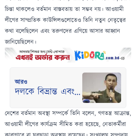
চিন্তা থাকলেও বর্তমান বাস্তবতায় তা সম্ভব নয়। আওয়ামী
লীগের সাম্প্রতিক কাউন্সিলগুলোতেও তিনি নতুন নেতৃত্বের
কথা বলেছিলেন এবং তরুণদের এগিয়ে আসার আহ্বান
জানিয়েছিলেন।
আরও
দলকে বিভ্রান্ত এবং
দেশে ফেরার অবাস্তব
স্বপ্ন দেখানো হচ্ছে:
দেশের বর্তমান অবস্থা সম্পর্কে তিনি বলেন, গণতন্ত্র আক্রান্ত,
সোহেল তাজ
আওয়ামী লীগের কার্যক্রম সীমিত করা হয়েছে, নেতাকর্মীরা
কারাগারে বা ঘরছাড়া অবস্থায় রয়েছেন। সংখ্যালঘু সম্প্রদায়