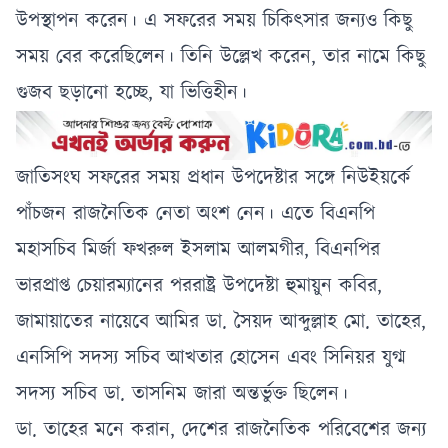
উপস্থাপন করেন। এ সফরের সময় চিকিৎসার জন্যও কিছু
সময় বের করেছিলেন। তিনি উল্লেখ করেন, তার নামে কিছু
গুজব ছড়ানো হচ্ছে, যা ভিত্তিহীন।
জাতিসংঘ সফরের সময় প্রধান উপদেষ্টার সঙ্গে নিউইয়র্কে
পাঁচজন রাজনৈতিক নেতা অংশ নেন। এতে বিএনপি
মহাসচিব মির্জা ফখরুল ইসলাম আলমগীর, বিএনপির
ভারপ্রাপ্ত চেয়ারম্যানের পররাষ্ট্র উপদেষ্টা হুমায়ুন কবির,
জামায়াতের নায়েবে আমির ডা. সৈয়দ আব্দুল্লাহ মো. তাহের,
এনসিপি সদস্য সচিব আখতার হোসেন এবং সিনিয়র যুগ্ম
সদস্য সচিব ডা. তাসনিম জারা অন্তর্ভুক্ত ছিলেন।
ডা. তাহের মনে করান, দেশের রাজনৈতিক পরিবেশের জন্য