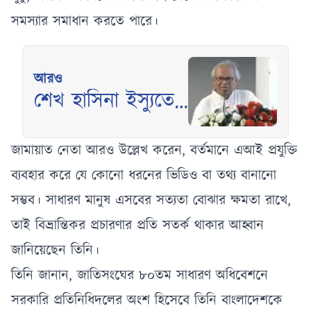
সমস্যার সমাধান করতে পারে।
আরও
শেখ হাসিনা ইস্যুতে
ভারতের অবস্থান
দ্বিমুখী বললেন
জামায়াত নেতা আরও উল্লেখ করেন, বর্তমানে এআই প্রযুক্তি
রিজভী
ব্যবহার করে যে কোনো ধরনের ভিডিও বা তথ্য বানানো
সম্ভব। সাধারণ মানুষ এসবের সত্যতা বোঝার ক্ষমতা রাখে,
তাই বিভ্রান্তিকর প্রচারণার প্রতি সতর্ক থাকার আহ্বান
জানিয়েছেন তিনি।
তিনি জানান, জাতিসংঘের ৮০তম সাধারণ অধিবেশনে
সরকারি প্রতিনিধিদলের অংশ হিসেবে তিনি বাংলাদেশকে