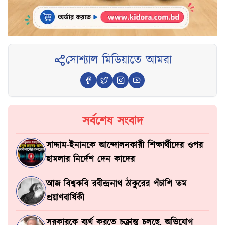
সোশ্যাল মিডিয়াতে আমরা
সর্বশেষ সংবাদ
সাদ্দাম-ইনানকে আন্দোলনকারী শিক্ষার্থীদের ওপর
হামলার নির্দেশ দেন কাদের
আজ বিশ্বকবি রবীন্দ্রনাথ ঠাকুরের পঁচাশি তম
প্রয়াণবার্ষিকী
সরকারকে ব্যর্থ করতে চক্রান্ত চলছে, অভিযোগ