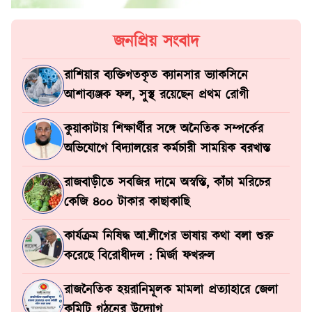
জনপ্রিয় সংবাদ
রাশিয়ার ব্যক্তিগতকৃত ক্যানসার ভ্যাকসিনে
আশাব্যঞ্জক ফল, সুস্থ রয়েছেন প্রথম রোগী
কুয়াকাটায় শিক্ষার্থীর সঙ্গে অনৈতিক সম্পর্কের
অভিযোগে বিদ্যালয়ের কর্মচারী সাময়িক বরখাস্ত
রাজবাড়ীতে সবজির দামে অস্বস্তি, কাঁচা মরিচের
কেজি ৪০০ টাকার কাছাকাছি
কার্যক্রম নিষিদ্ধ আ.লীগের ভাষায় কথা বলা শুরু
করেছে বিরোধীদল : মির্জা ফখরুল
রাজনৈতিক হয়রানিমূলক মামলা প্রত্যাহারে জেলা
কমিটি গঠনের উদ্যোগ