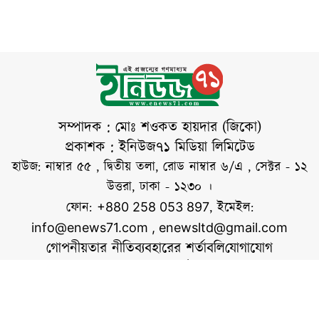
নিজের ভেরিফায়েড
ফেসবুক অ্যাকাউন্টে
দেওয়া এক পোস্টে
সাবেক এনসিপি নেতা
গাজী সালাউদ্দিন
তানভীরের গ্রেপ্তারের
প্রসঙ্গ টেনে তিনি এ
সম্পাদক : মোঃ শওকত হায়দার (জিকো)
মন্তব্য করেন। ফেসবুক
প্রকাশক : ইনিউজ৭১ মিডিয়া লিমিটেড
পোস্টে সারজিস আলম
হাউজ: নাম্বার ৫৫ , দ্বিতীয় তলা, রোড নাম্বার ৬/এ , সেক্টর - ১২
লিখেছেন, হবিগঞ্জ ও
উত্তরা, ঢাকা - ১২৩০ ।
সিলেটে হামলার ঘটনা
ফোন:
, ইমেইল:
+880 258 053 897
এবং
info@enews71.com
,
enewsltd@gmail.com
গোপনীয়তার নীতি
ব্যবহারের শর্তাবলি
যোগাযোগ
আমাদের সম্পর্কে
আমরা
সোশ্যাল মিডিয়াতে আমরা