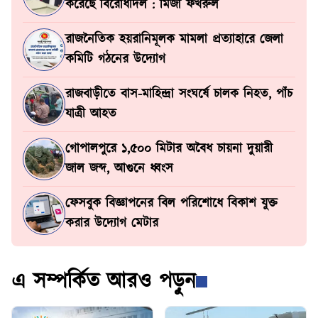
করেছে বিরোধীদল : মির্জা ফখরুল
রাজনৈতিক হয়রানিমূলক মামলা প্রত্যাহারে জেলা
কমিটি গঠনের উদ্যোগ
রাজবাড়ীতে বাস-মাহিন্দ্রা সংঘর্ষে চালক নিহত, পাঁচ
যাত্রী আহত
গোপালপুরে ১,৫০০ মিটার অবৈধ চায়না দুয়ারী
জাল জব্দ, আগুনে ধ্বংস
ফেসবুক বিজ্ঞাপনের বিল পরিশোধে বিকাশ যুক্ত
করার উদ্যোগ মেটার
এ সম্পর্কিত আরও পড়ুন