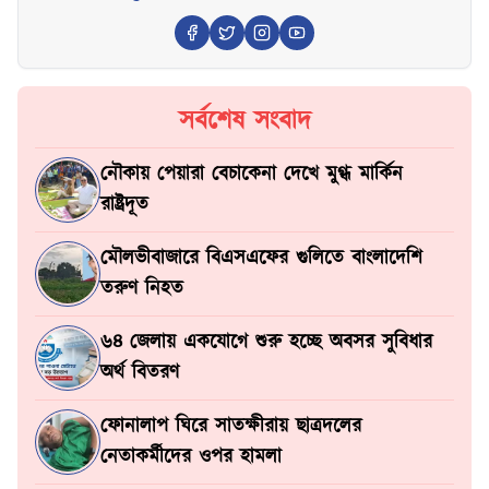
সর্বশেষ সংবাদ
নৌকায় পেয়ারা বেচাকেনা দেখে মুগ্ধ মার্কিন
রাষ্ট্রদূত
মৌলভীবাজারে বিএসএফের গুলিতে বাংলাদেশি
তরুণ নিহত
৬৪ জেলায় একযোগে শুরু হচ্ছে অবসর সুবিধার
অর্থ বিতরণ
ফোনালাপ ঘিরে সাতক্ষীরায় ছাত্রদলের
নেতাকর্মীদের ওপর হামলা