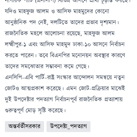
১ নম্বর সতর্ক
নাগরিক পার্টি (এনসিপি) বিভিন্ন আসনে প্রার্থী চূড়ান্ত করছে।
সংকেত
যদিও মাহফুজ আলম ও আসিফ মাহমুদের কোনো
আনুষ্ঠানিক পদ নেই, দলটিতে তাদের প্রভাব দৃশ্যমান।
রাজনৈতিক মহলে আলোচনা রয়েছে, মাহফুজ আলম
লক্ষ্মীপুর-১ এবং আসিফ মাহমুদ ঢাকা-১০ আসনে নির্বাচন
করতে পারেন। তবে বিএনপির মনোনয়ন অবস্থার কারণে
তাদের সমঝোতার সম্ভাবনা কমে গেছে।
এনসিপি–এবি পার্টি–রাষ্ট্র সংস্কার আন্দোলন সমন্বয়ে নতুন
জোটও আত্মপ্রকাশ করেছে। এমন জোট-প্রক্রিয়ার মাঝেই
দুই উপদেষ্টার পদত্যাগ নির্বাচনপূর্ব রাজনৈতিক প্রত্যাশায়
গুরুত্বপূর্ণ মোড় সৃষ্টি করেছে।
অন্তর্বর্তীসরকার
উপদেষ্টা_পদত্যাগ