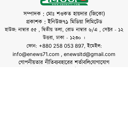
পেয়েছে প্রসিকিউশন।
শনিবার ঢাকা
সম্পাদক : মোঃ শওকত হায়দার (জিকো)
সেনানিবাসে প্রতিরক্ষা
প্রকাশক : ইনিউজ৭১ মিডিয়া লিমিটেড
গোয়েন্দা মহাপরিদপ্তরের
হাউজ: নাম্বার ৫৫ , দ্বিতীয় তলা, রোড নাম্বার ৬/এ , সেক্টর - ১২
সদর দপ্তরের জয়েন্ট
উত্তরা, ঢাকা - ১২৩০ ।
ইন্টারোগেশন সেন্টার বা
ফোন:
, ইমেইল:
+880 258 053 897
জেআইসি সেলের
info@enews71.com
,
enewsltd@gmail.com
কথিত গোপন বন্দিশালা
গোপনীয়তার নীতি
ব্যবহারের শর্তাবলি
যোগাযোগ
পরিদর্শন শেষে
আমাদের সম্পর্কে
আমরা
সাংবাদিকদের সঙ্গে
সোশ্যাল মিডিয়াতে আমরা
স্বত্ব © ইনিউজ৭১.কম
ওয়েবসাইটের কোনো লেখা, ছবি, ভিডিও অনুমতি ছাড়া ব্যবহার