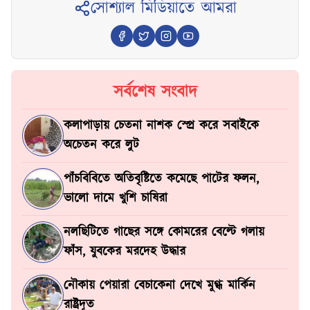
সোশ্যাল মিডিয়াতে আমরা
সর্বশেষ সংবাদ
কলাপাড়ায় চেতনা নাশক স্প্রে করে সবাইকে
অচেতন করে লুট
পাঁচবিবিতে অতিবৃষ্টিতে কমেছে পাটের ফলন,
ভালো দামে খুশি চাষিরা
নলছিটিতে গাছের সঙ্গে কোমরের বেল্টে গলায়
ফাঁস, যুবকের মরদেহ উদ্ধার
নৌকায় পেয়ারা বেচাকেনা দেখে মুগ্ধ মার্কিন
রাষ্ট্রদূত