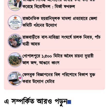
কার্যক্রম নিষিদ্ধ আ.লীগের ভাষায় কথা বলা শুরু
করেছে বিরোধীদল : মির্জা ফখরুল
রাজনৈতিক হয়রানিমূলক মামলা প্রত্যাহারে জেলা
কমিটি গঠনের উদ্যোগ
রাজবাড়ীতে বাস-মাহিন্দ্রা সংঘর্ষে চালক নিহত, পাঁচ
যাত্রী আহত
গোপালপুরে ১,৫০০ মিটার অবৈধ চায়না দুয়ারী
জাল জব্দ, আগুনে ধ্বংস
ফেসবুক বিজ্ঞাপনের বিল পরিশোধে বিকাশ যুক্ত
করার উদ্যোগ মেটার
এ সম্পর্কিত আরও পড়ুন