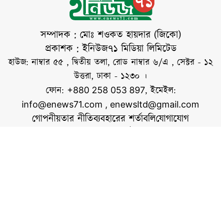
বেছে নেওয়ার দিকেও
মনোযোগ দিতে হবে।
বিশেষজ্ঞরা বলছেন,
সম্পাদক : মোঃ শওকত হায়দার (জিকো)
অলিভ অয়েল,
প্রকাশক : ইনিউজ৭১ মিডিয়া লিমিটেড
অ্যাভোকাডো অয়েল,
হাউজ: নাম্বার ৫৫ , দ্বিতীয় তলা, রোড নাম্বার ৬/এ , সেক্টর - ১২
ফ্ল্যাক্সসিড অয়েল,
উত্তরা, ঢাকা - ১২৩০ ।
সানফ্লাওয়ার অয়েল
ফোন:
, ইমেইল:
+880 258 053 897
info@enews71.com
,
enewsltd@gmail.com
গোপনীয়তার নীতি
ব্যবহারের শর্তাবলি
যোগাযোগ
আমাদের সম্পর্কে
আমরা
সোশ্যাল মিডিয়াতে আমরা
স্বত্ব © ইনিউজ৭১.কম
ওয়েবসাইটের কোনো লেখা, ছবি, ভিডিও অনুমতি ছাড়া ব্যবহার