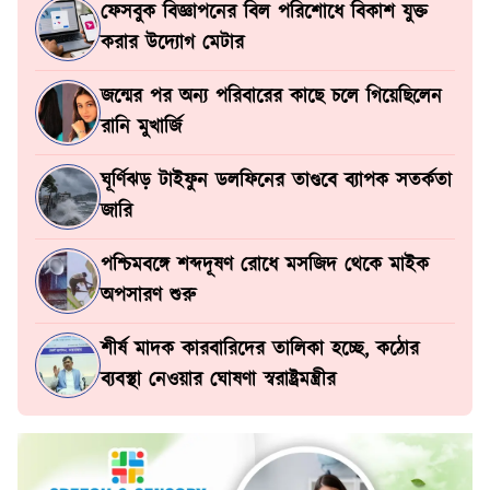
ফেসবুক বিজ্ঞাপনের বিল পরিশোধে বিকাশ যুক্ত
করার উদ্যোগ মেটার
জন্মের পর অন্য পরিবারের কাছে চলে গিয়েছিলেন
রানি মুখার্জি
ঘূর্ণিঝড় টাইফুন ডলফিনের তাণ্ডবে ব্যাপক সতর্কতা
জারি
পশ্চিমবঙ্গে শব্দদূষণ রোধে মসজিদ থেকে মাইক
অপসারণ শুরু
শীর্ষ মাদক কারবারিদের তালিকা হচ্ছে, কঠোর
ব্যবস্থা নেওয়ার ঘোষণা স্বরাষ্ট্রমন্ত্রীর