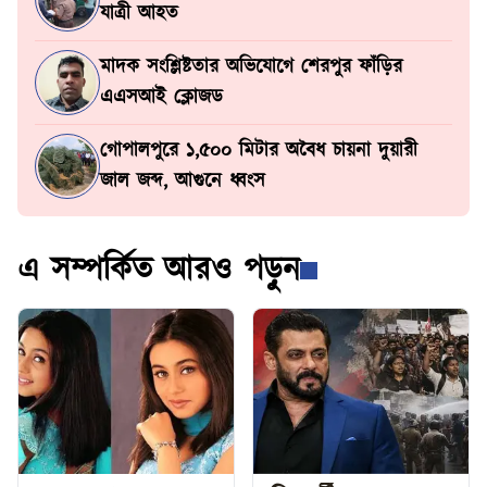
যাত্রী আহত
মাদক সংশ্লিষ্টতার অভিযোগে শেরপুর ফাঁড়ির
এএসআই ক্লোজড
গোপালপুরে ১,৫০০ মিটার অবৈধ চায়না দুয়ারী
জাল জব্দ, আগুনে ধ্বংস
এ সম্পর্কিত আরও পড়ুন