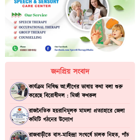
জনপ্রিয় সংবাদ
কার্যক্রম নিষিদ্ধ আ.লীগের ভাষায় কথা বলা শুরু
করেছে বিরোধীদল : মির্জা ফখরুল
রাজনৈতিক হয়রানিমূলক মামলা প্রত্যাহারে জেলা
কমিটি গঠনের উদ্যোগ
রাজবাড়ীতে বাস-মাহিন্দ্রা সংঘর্ষে চালক নিহত, পাঁচ