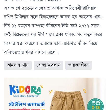
এর আগে ২০০৬ সালের ৩ আগস্ট অভিনেত্রী রাফিয়াথ
রশিদ মিথিলার সঙ্গে বিবাহবন্ধনে আবদ্ধ হন তাহসান খান।
দীর্ঘ ১১ বছরের দাম্পত্য জীবনের ইতি ঘটে ২০১৭ সালে।
সেই বিচ্ছেদের পর দীর্ঘ সময় একা থাকার পর নতুন করে
সংসার শুরু করলেও এবারও তার ব্যক্তিগত জীবন নিয়ে
অনিশ্চয়তার খবর সামনে এলো।
তাহসান_খান
রোজা_ইসলাম
তারকাজীবন