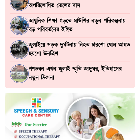
অপরিশোধিত তেলের দাম
আধুনিক শিক্ষা গড়তে মাউশির নতুন পরিকল্পনায়
বড় পরিবর্তনের ইঙ্গিত
জুলাইয়ে সড়ক দুর্ঘটনায় নিহত চারশো ষোল আহত
ছয়শো ঊনত্রিশ
গণভবন এখন জুলাই স্মৃতি জাদুঘর, ইতিহাসের
নতুন ঠিকানা