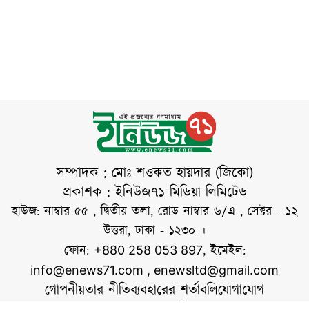
কক্সবাজারগামী
হয়। রাজধানীসহ
ব্যাটালিয়ন (র‍্যাব-১৫)।
দেশের বিভিন্ন স্থানে
টানা চার দিন
জুলাই গণঅভ্যুত্থানে
শালবাগান পাহাড়ের
নিহতদের স্মরণে
দুর্গম এলাকায় হাত-পা
পুষ্পস্তবক অর্পণ,
বেঁধে অমানবিক
নির্যাতনের পর র‍্যাবের
দুঃসাহসিক অভিযানে
তারা মৃত্যুর মুখ থেকে
ফিরে আসেন। এ
সম্পাদক : মোঃ শওকত হায়দার (জিকো)
ঘটনায় অপহরণ চক্রের
প্রকাশক : ইনিউজ৭১ মিডিয়া লিমিটেড
অন্যতম মূলহোতা
হাউজ: নাম্বার ৫৫ , দ্বিতীয় তলা, রোড নাম্বার ৬/এ , সেক্টর - ১২
হাফেজ আহম্মেদকে
উত্তরা, ঢাকা - ১২৩০ ।
(৫৩) গ্রেপ্তার করা
ফোন:
, ইমেইল:
+880 258 053 897
হয়েছে। অভিযান ও
info@enews71.com
,
enewsltd@gmail.com
মামলার বিবরণ
গোপনীয়তার নীতি
ব্যবহারের শর্তাবলি
যোগাযোগ
অনুযায়ী,