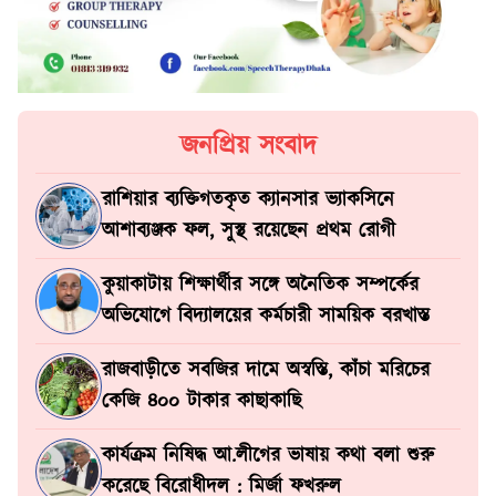
জনপ্রিয় সংবাদ
রাশিয়ার ব্যক্তিগতকৃত ক্যানসার ভ্যাকসিনে
আশাব্যঞ্জক ফল, সুস্থ রয়েছেন প্রথম রোগী
কুয়াকাটায় শিক্ষার্থীর সঙ্গে অনৈতিক সম্পর্কের
অভিযোগে বিদ্যালয়ের কর্মচারী সাময়িক বরখাস্ত
রাজবাড়ীতে সবজির দামে অস্বস্তি, কাঁচা মরিচের
কেজি ৪০০ টাকার কাছাকাছি
কার্যক্রম নিষিদ্ধ আ.লীগের ভাষায় কথা বলা শুরু
করেছে বিরোধীদল : মির্জা ফখরুল