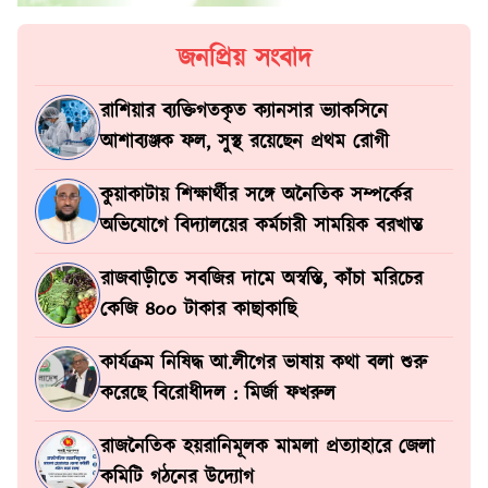
জনপ্রিয় সংবাদ
রাশিয়ার ব্যক্তিগতকৃত ক্যানসার ভ্যাকসিনে
আশাব্যঞ্জক ফল, সুস্থ রয়েছেন প্রথম রোগী
কুয়াকাটায় শিক্ষার্থীর সঙ্গে অনৈতিক সম্পর্কের
অভিযোগে বিদ্যালয়ের কর্মচারী সাময়িক বরখাস্ত
রাজবাড়ীতে সবজির দামে অস্বস্তি, কাঁচা মরিচের
কেজি ৪০০ টাকার কাছাকাছি
কার্যক্রম নিষিদ্ধ আ.লীগের ভাষায় কথা বলা শুরু
করেছে বিরোধীদল : মির্জা ফখরুল
রাজনৈতিক হয়রানিমূলক মামলা প্রত্যাহারে জেলা
কমিটি গঠনের উদ্যোগ