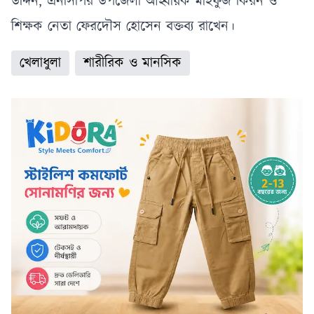
উদ্দিন, এনসিপির উপজেলা আহ্বায়ক মাহফুজ কিরন ও
শিক্ষক নেতা ফেরদৌস হোসেন বক্তব্য রাখেন।
খেলাধুলা
শারীরিক ও মানসিক