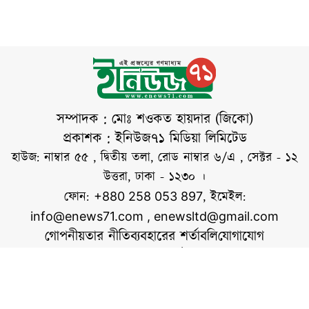
শালবাগান পাহাড়ের
নিহতদের স্মরণে
দুর্গম এলাকায় হাত-পা
পুষ্পস্তবক অর্পণ,
বেঁধে অমানবিক
নির্যাতনের পর র‍্যাবের
দুঃসাহসিক অভিযানে
তারা মৃত্যুর মুখ থেকে
ফিরে আসেন। এ
সম্পাদক : মোঃ শওকত হায়দার (জিকো)
ঘটনায় অপহরণ চক্রের
প্রকাশক : ইনিউজ৭১ মিডিয়া লিমিটেড
অন্যতম মূলহোতা
হাউজ: নাম্বার ৫৫ , দ্বিতীয় তলা, রোড নাম্বার ৬/এ , সেক্টর - ১২
হাফেজ আহম্মেদকে
উত্তরা, ঢাকা - ১২৩০ ।
(৫৩) গ্রেপ্তার করা
ফোন:
, ইমেইল:
+880 258 053 897
হয়েছে। অভিযান ও
info@enews71.com
,
enewsltd@gmail.com
মামলার বিবরণ
গোপনীয়তার নীতি
ব্যবহারের শর্তাবলি
যোগাযোগ
অনুযায়ী,
আমাদের সম্পর্কে
আমরা
সোশ্যাল মিডিয়াতে আমরা