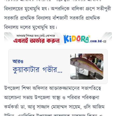
বিদ্যালয়ের মুখোমুখি হয। অপরদিকে বালিকা গ্রুপে সতীপুরী
সরকারি প্রাথমিক বিদ্যালয় বাঁশজানী সরকারি প্রাথমিক
বিদ্যালয় দলের মুখোমুখি হয়।
আরও
কুয়াকাটার গভীর
সমুদ্রে জেলের জালে
'হলুদ সোনালি বাটা'
উপজেলা শিক্ষা অফিসার আক্তারুজ্জামানের সভাপতিত্বে
আলোচনা সভায় উপজেলা স্বাস্থ্য ও পরিবার পরিকল্পনা
কর্মকর্তা ডা. আবু সাজ্জাদ মোহাম্মদ সায়েম, ওসি আজিম