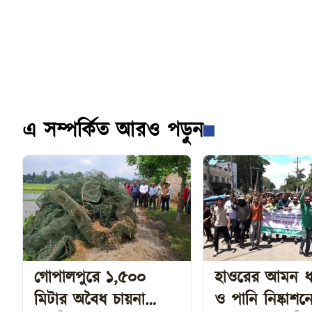
এ সম্পর্কিত আরও পড়ুন
গোপালপুরে ১,৫০০
হাওরের আমন ধা
মিটার অবৈধ চায়না
ও পানি নিষ্কাশন