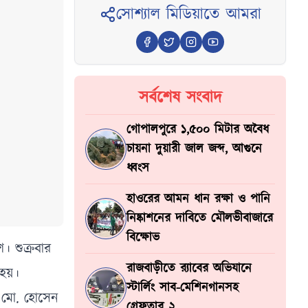
সোশ্যাল মিডিয়াতে আমরা
সর্বশেষ সংবাদ
গোপালপুরে ১,৫০০ মিটার অবৈধ
চায়না দুয়ারী জাল জব্দ, আগুনে
ধ্বংস
হাওরের আমন ধান রক্ষা ও পানি
নিষ্কাশনের দাবিতে মৌলভীবাজারে
বিক্ষোভ
। শুক্রবার
রাজবাড়ীতে র‍্যাবের অভিযানে
 হয়।
স্টার্লিং সাব-মেশিনগানসহ
ক মো. হোসেন
গ্রেফতার ২