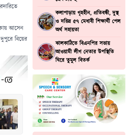
জরদারিতে
কলাপাড়ায় গৃহহীন, প্রতিবন্ধী, দুস্থ
ও দরিদ্র ৫৭ মেধাবী শিক্ষার্থী পেল
লাকায় আসেন
অর্থ সহায়তা
দুপুরে বিয়ের
ঝালকাঠিতে বিএনপির সভায়
আওয়ামী লীগ নেতার উপস্থিতি
ঘিরে তুমুল বিতর্ক