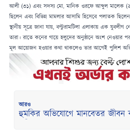
আলী (৩১) এবং সদস্য মো. মানিক ওরফে আব্দুল মালেক (২৭
ছিলেন এবং বিভিন্ন মামলার আসামি হিসেবে পলাতক ছিলে
স্থানীয় সূত্রে জানা যায়, বল্টুরামটিলা এলাকায় এক যুবল
তারা। রাতে কনের গায়ে হলুদের অনুষ্ঠানে অংশ নেওয়ার পর
মূল আয়োজন হওয়ার কথা থাকলেও তার আগেই পুলিশ অভি
আরও
হুমকির অভিযোগে মানবেতর জীবন কা
পরিবারের সদস্যরা