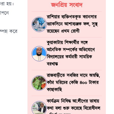
করা হয়।
জনপ্রিয় সংবাদ
গোপনে
রাশিয়ার ব্যক্তিগতকৃত ক্যানসার
ভ্যাকসিনে আশাব্যঞ্জক ফল, সুস্থ
ম্পন্ন করে
রয়েছেন প্রথম রোগী
কুয়াকাটায় শিক্ষার্থীর সঙ্গে
অনৈতিক সম্পর্কের অভিযোগে
বিদ্যালয়ের কর্মচারী সাময়িক
বরখাস্ত
রাজবাড়ীতে সবজির দামে অস্বস্তি,
কাঁচা মরিচের কেজি ৪০০ টাকার
কাছাকাছি
কার্যক্রম নিষিদ্ধ আ.লীগের ভাষায়
কথা বলা শুরু করেছে বিরোধীদল