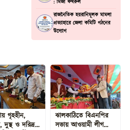
: মির্জা ফখরুল
রাজনৈতিক হয়রানিমূলক মামলা
প্রত্যাহারে জেলা কমিটি গঠনের
উদ্যোগ
য় গৃহহীন,
ঝালকাঠিতে বিএনপির
রিদ্র
সভায় আওয়ামী লীগ