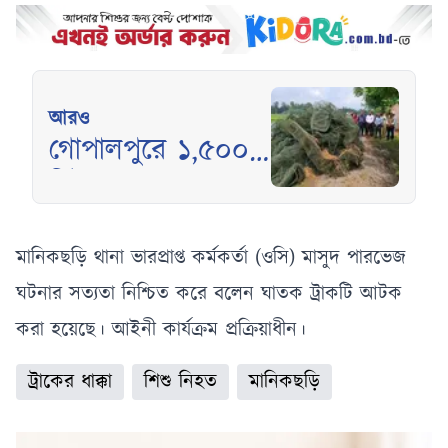
আরও
গোপালপুরে ১,৫০০
মিটার অবৈধ চায়না
দুয়ারী জাল জব্দ,
আগুনে ধ্বংস
‎মানিকছড়ি থানা ভারপ্রাপ্ত কর্মকর্তা (ওসি) মাসুদ পারভেজ
ঘটনার সত্যতা নিশ্চিত করে বলেন ঘাতক ট্রাকটি আটক
করা হয়েছে। আইনী কার্যক্রম প্রক্রিয়াধীন।
ট্রাকের ধাক্কা
শিশু নিহত
মানিকছড়ি