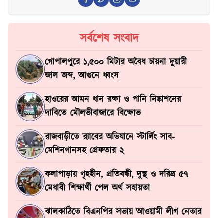
সর্বশেষ সংবাদ
গোপালপুরে ১,৫০০ মিটার অবৈধ চায়না দুয়ারী
জাল জব্দ, আগুনে ধ্বংস
হাওরের আমন ধান রক্ষা ও পানি নিষ্কাশনের
দাবিতে মৌলভীবাজারে বিক্ষোভ
রাজবাড়ীতে র‍্যাবের অভিযানে স্টার্লিং সাব-
মেশিনগানসহ গ্রেফতার ২
কলাপাড়ায় গৃহহীন, প্রতিবন্ধী, দুস্থ ও দরিদ্র ৫৭
মেধাবী শিক্ষার্থী পেল অর্থ সহায়তা
ঝালকাঠিতে বিএনপির সভায় আওয়ামী লীগ নেতার