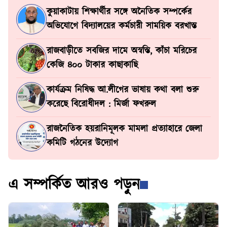
কুয়াকাটায় শিক্ষার্থীর সঙ্গে অনৈতিক সম্পর্কের
অভিযোগে বিদ্যালয়ের কর্মচারী সাময়িক বরখাস্ত
রাজবাড়ীতে সবজির দামে অস্বস্তি, কাঁচা মরিচের
কেজি ৪০০ টাকার কাছাকাছি
কার্যক্রম নিষিদ্ধ আ.লীগের ভাষায় কথা বলা শুরু
করেছে বিরোধীদল : মির্জা ফখরুল
রাজনৈতিক হয়রানিমূলক মামলা প্রত্যাহারে জেলা
কমিটি গঠনের উদ্যোগ
এ সম্পর্কিত আরও পড়ুন