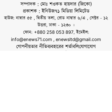
নিয়ে সামাজিক
সম্পাদক : মোঃ শওকত হায়দার (জিকো)
যোগাযোগমাধ্যমেও নানা
প্রকাশক : ইনিউজ৭১ মিডিয়া লিমিটেড
প্রতিক্রিয়া দেখা গেছে।
হাউজ: নাম্বার ৫৫ , দ্বিতীয় তলা, রোড নাম্বার ৬/এ , সেক্টর - ১২
বিএনপির একটি পক্ষ
উত্তরা, ঢাকা - ১২৩০ ।
অভিযোগ করেছে, এ
ফোন:
, ইমেইল:
+880 258 053 897
ঘটনার পেছনে কয়েক
info@enews71.com
,
enewsltd@gmail.com
লাখ টাকার লেনদেন
গোপনীয়তার নীতি
ব্যবহারের শর্তাবলি
যোগাযোগ
আমাদের সম্পর্কে
আমরা
সোশ্যাল মিডিয়াতে আমরা
স্বত্ব © ইনিউজ৭১.কম
ওয়েবসাইটের কোনো লেখা, ছবি, ভিডিও অনুমতি ছাড়া ব্যবহার
বেআইনি।