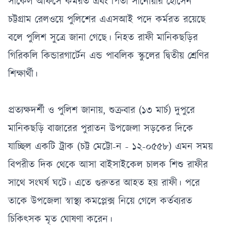
সার্কেল অফিসে কর্মরত এবং পিতা সানোয়ার হোসেন
চট্টগ্রাম রেলওয়ে পুলিশের এএসআই পদে কর্মরত রয়েছে
বলে পুলিশ সুত্রে জানা গেছে। নিহত রাফী মানিকছড়ির
গিরিকলি কিন্ডারগার্টেন এন্ড পাবলিক স্কুলের দ্বিতীয় শ্রেণির
শিক্ষার্থী।
‎প্রত্যক্ষদর্শী ও পুলিশ জানায়, শুক্রবার (১৩ মার্চ) দুপুরে
মানিকছড়ি বাজারের পুরাতন উপজেলা সড়কের দিকে
যাচ্ছিল একটি ট্রাক (চট্ট মেট্টো-ন - ১২-০৫৫৮) এমন সময়
বিপরীত দিক থেকে আসা বাইসাইকেল চালক শিশু রাফীর
সাথে সংঘর্ষ ঘটে। এতে গুরুতর আহত হয় রাফী। পরে
তাকে উপজেলা স্বাস্থ্য কমপ্লেক্স নিয়ে গেলে কর্তব্যরত
চিকিৎসক মৃত ঘোষণা করেন।